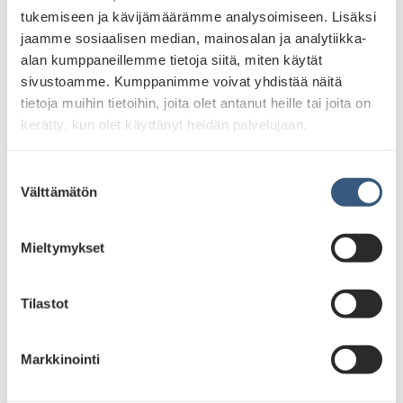
tukemiseen ja kävijämäärämme analysoimiseen. Lisäksi
jaamme sosiaalisen median, mainosalan ja analytiikka-
alan kumppaneillemme tietoja siitä, miten käytät
sivustoamme. Kumppanimme voivat yhdistää näitä
tietoja muihin tietoihin, joita olet antanut heille tai joita on
kerätty, kun olet käyttänyt heidän palvelujaan.
S
Välttämätön
u
o
s
Mieltymykset
t
u
m
Tilastot
u
k
Markkinointi
s
e