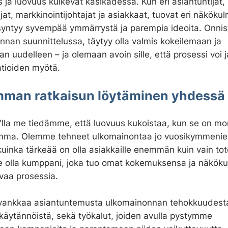
ja luovuus kulkevat käsikädessä. Kun eri asiantuntijat,
ijat, markkinointijohtajat ja asiakkaat, tuovat eri näkökul
syntyy syvempää ymmärrystä ja parempia ideoita. Onni
nan suunnittelussa, täytyy olla valmis kokeilemaan ja
n uudelleen – ja olemaan avoin sille, että prosessi voi j
atioiden myötä.
mman ratkaisun löytäminen yhdessä
lla me tiedämme, että luovuus kukoistaa, kun se on m
ma. Olemme tehneet ulkomainontaa jo vuosikymmenien
uinka tärkeää on olla asiakkaille enemmän kuin vain tot
olla kumppani, joka tuo omat kokemuksensa ja näkök
vaa prosessia.
 vankkaa asiantuntemusta ulkomainonnan tehokkuudesta
käytännöistä, sekä työkalut, joiden avulla pystymme