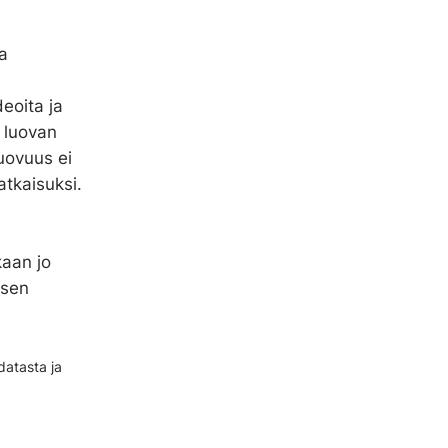
a
eoita ja
 luovan
uovuus ei
atkaisuksi.
aan jo
isen
datasta ja