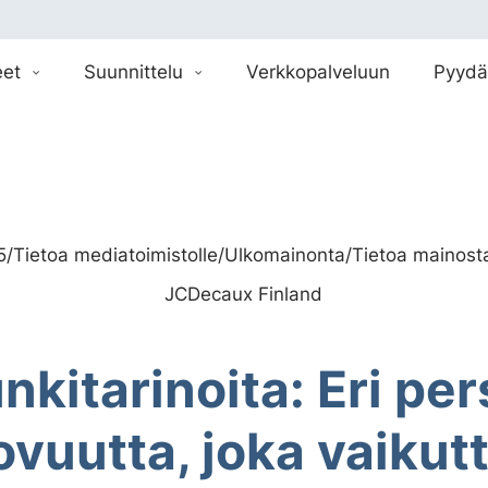
eet
Suunnittelu
Verkkopalveluun
Pyydä
5
/
Tietoa mediatoimistolle
/
Ulkomainonta
/
Tietoa mainosta
JCDecaux Finland
kitarinoita: Eri per
ovuutta, joka vaikut