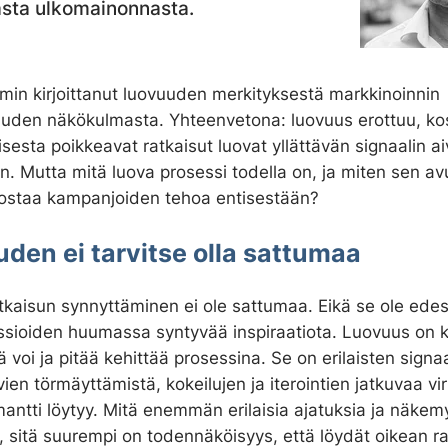
sta ulkomainonnasta.
min kirjoittanut luovuuden merkityksestä markkinoinnin
uuden näkökulmasta. Yhteenvetona: luovuus erottuu, ko
esta poikkeavat ratkaisut luovat yllättävän signaalin aiv
n. Mutta mitä luova prosessi todella on, ja miten sen avu
ostaa kampanjoiden tehoa entisestään?
den ei tarvitse olla sattumaa
tkaisun synnyttäminen ei ole sattumaa. Eikä se ole edes
essioiden huumassa syntyvää inspiraatiota. Luovuus on 
tä voi ja pitää kehittää prosessina. Se on erilaisten signaa
vien törmäyttämistä, kokeilujen ja iterointien jatkuvaa vi
antti löytyy. Mitä enemmän erilaisia ajatuksia ja näkemy
, sitä suurempi on todennäköisyys, että löydät oikean ra