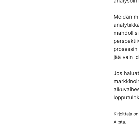
analysoim
Meidän mie
analytiik
mahdollis
perspekti
prosessin
jää vain i
Jos haluat
markkinoi
alkuvaihe
lopputulo
Kirjoittaja 
AI:sta.