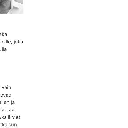
ska
oille, joka
lla
 vain
kovaa
lien ja
rtausta,
ksiä viet
tkaisun.