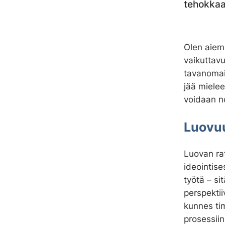
tehokkaa
Olen aiem
vaikuttav
tavanomais
jää mielee
voidaan n
Luovuu
Luovan ra
ideointis
työtä – si
perspektii
kunnes tim
prosessiin