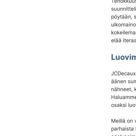
Tehokkuus 
t
suunnittel
a
pöytään, 
ulkomainon
kokeilemaa
elää itera
Luovi
JCDecaux'
äänen sum
nähneet, k
Haluamme 
osaksi luo
Meillä on
parhaista 