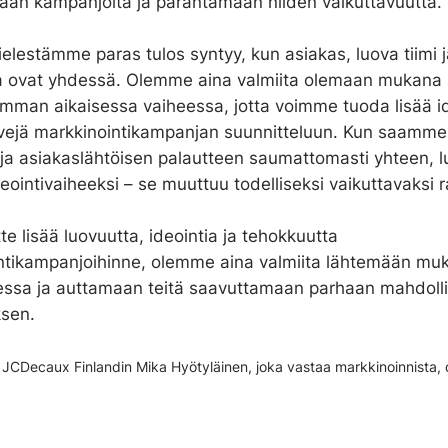
aan kampanjoita ja parantamaan niiden vaikuttavuutta.
lestämme paras tulos syntyy, kun asiakas, luova tiimi j
ka ovat yhdessä. Olemme aina valmiita olemaan mukana
imman aikaisessa vaiheessa, jotta voimme tuoda lisää id
ivejä markkinointikampanjan suunnitteluun. Kun saamme
 ja asiakaslähtöisen palautteen saumattomasti yhteen, l
deointivaiheeksi – se muuttuu todelliseksi vaikuttavaksi r
te lisää luovuutta, ideointia ja tehokkuutta
ntikampanjoihinne, olemme aina valmiita lähtemään muk
essa ja auttamaan teitä saavuttamaan parhaan mahdoll
ksen.
on JCDecaux Finlandin Mika Hyötyläinen, joka vastaa markkinoinnista, 