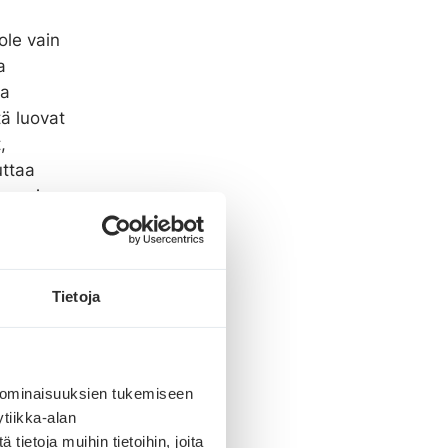
ole vain
a
ja
ä luovat
,
uttaa
arempia
Tietoja
kkinoijien
vahvisti
n kasvava
 ominaisuuksien tukemiseen
tiikka-alan
tkään,
ietoja muihin tietoihin, joita