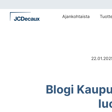
Siirry
suoraan
sisältöön
Ajankohtaista
Tuott
22.01.202
Blogi Kaupun
lu