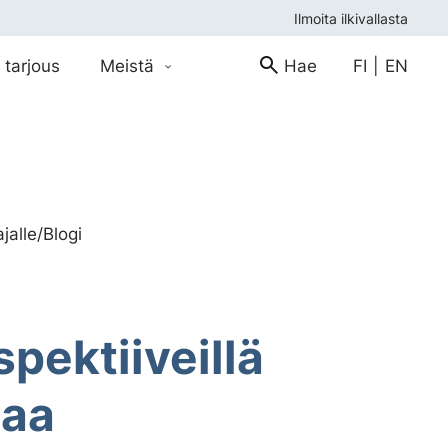
Ilmoita ilkivallasta
 tarjous
Meistä
Hae
FI
|
EN
jalle
/
Blogi
spektiiveillä
taa