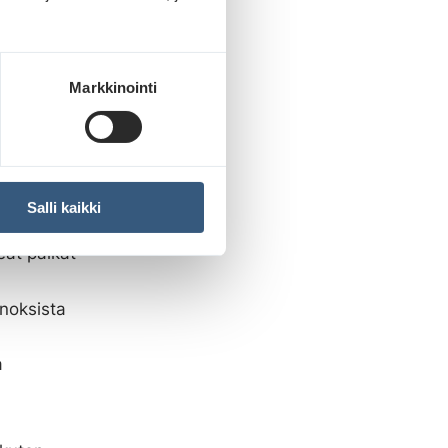
odotukset
Markkinointi
elussa?
.
eita värejä
Salli kaikki
at paikat
noksista
a