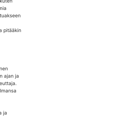
 kuten
mia
stuakseen
a pitääkin
onen
 ajan ja
euttaja.
ulmansa
 ja