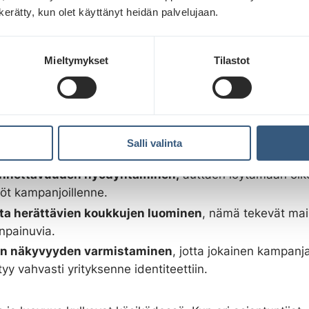
män vaatimuksen vain kasvavan tulevaisuudessa. Kun
n kerätty, kun olet käyttänyt heidän palvelujaan.
nin mitattavuus kehittyy ja työkalut tarkentuvat, myös 
suhteen kasvavat.
Mieltymykset
Tilastot
ä tehokkuus sitten saavutetaan ulkomainosten suunnitt
 viestin muotoilu
, joka erottuu nopeasti ja vaikuttavasti
alisen huomioarvon maksimoiminen
, käyttämällä rohk
Salli valinta
keakontrastisia elementtejä.
nnettavuuden hyödyntäminen,
auttaen löytämään oike
isöt kampanjoillenne.
ta herättävien koukkujen luominen
, nämä tekevät mai
npainuvia.
in näkyvyyden varmistaminen
, jotta jokainen kampanj
yy vahvasti yrityksenne identiteettiin.