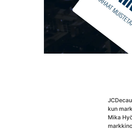
JCDecaux
kun markk
Mika Hyö
markkino