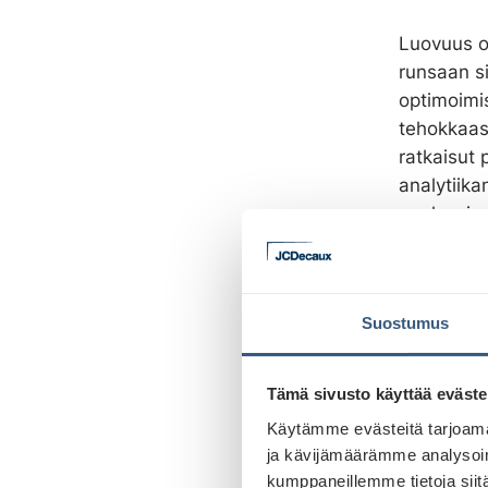
Luovuus o
runsaan si
optimoimis
tehokkaas
ratkaisut
analytiika
analysoima
tuloksia j
Tehok
Suostumus
Tuore asi
keskeinen
Tämä sivusto käyttää eväste
näkemystäm
Käytämme evästeitä tarjoama
merkitys 
ja kävijämäärämme analysoim
markkinoi
kumppaneillemme tietoja siitä