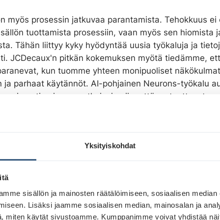
n myös prosessin jatkuvaa parantamista. Tehokkuus ei 
sällön tuottamista prosessiin, vaan myös sen hiomista j
ta. Tähän liittyy kyky hyödyntää uusia työkaluja ja tieto
ti. JCDecaux'n pitkän kokemuksen myötä tiedämme, ett
 paranevat, kun tuomme yhteen monipuoliset näkökulmat
n ja parhaat käytännöt. AI-pohjainen Neurons-työkalu a
an ja optimoimaan ratkaisuja niin, että ne tuottavat p
a lisäävät kampanjoiden vaikuttavuutta.
kuus ulkomainonnassa
Yksityiskohdat
akaskyselymme osoittaa, että tehokkuuden kasvu on mar
 tavoite tämän vuoden markkinointikampanjoissa.
Tämä 
itä
me siitä, että luovuudella ja erilaisilla näkökulmilla o
mme sisällön ja mainosten räätälöimiseen, sosiaalisen median
kampanjoiden vaikuttavuuden parantamisessa. Vaikka
iseen. Lisäksi jaamme sosiaalisen median, mainosalan ja analy
nnin tehokkuudesta ja vaikuttavuudesta on puhuttu jo pi
, miten käytät sivustoamme. Kumppanimme voivat yhdistää näitä t