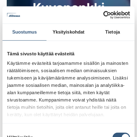
Kuvapankki
Suostumus
Yksityiskohdat
Tietoja
Tämä sivusto käyttää evästeitä
Käytämme evästeitä tarjoamamme sisällön ja mainosten
räätälöimiseen, sosiaalisen median ominaisuuksien
tukemiseen ja kävijämäärämme analysoimiseen. Lisäksi
jaamme sosiaalisen median, mainosalan ja analytiikka-
alan kumppaneillemme tietoja siitä, miten käytät
sivustoamme. Kumppanimme voivat yhdistää näitä
tietoja muihin tietoihin, joita olet antanut heille tai joita on
kerätty, kun olet käyttänyt heidän palvelujaan.
S