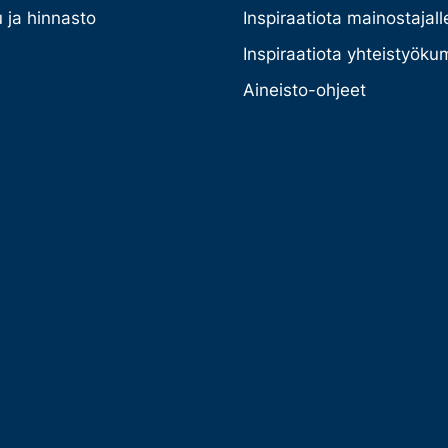
 ja hinnasto
Inspiraatiota mainostajall
Inspiraatiota yhteistyöku
Aineisto-ohjeet