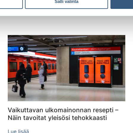
Salli valinta
Lue lisää
Vaikuttavan ulkomainonnan resepti –
Näin tavoitat yleisösi tehokkaasti
Lue lisää