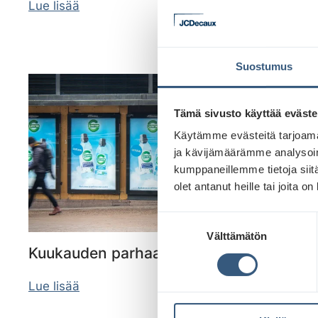
Lue lisää
Suostumus
Tämä sivusto käyttää eväste
Käytämme evästeitä tarjoama
ja kävijämäärämme analysoim
kumppaneillemme tietoja siitä
olet antanut heille tai joita o
S
Välttämätön
u
Kuukauden parhaat – Maaliskuu
o
s
Lue lisää
t
u