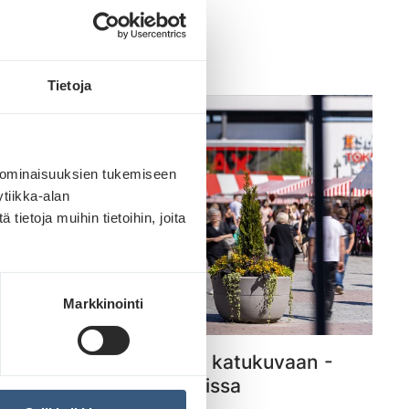
Tietoja
 ominaisuuksien tukemiseen
tiikka-alan
ietoja muihin tietoihin, joita
Markkinointi
Kesätuotteilla brändit katukuvaan -
Näy kesän vilkkaimmissa