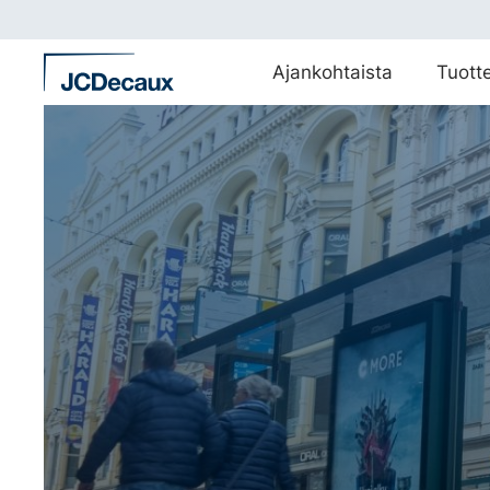
Siirry
suoraan
sisältöön
Ajankohtaista
Tuott