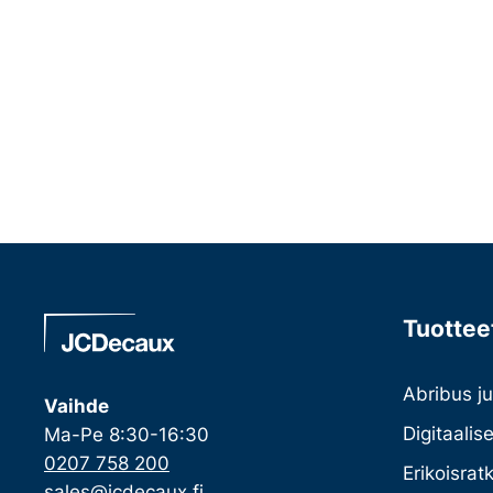
Tuotteet
Abribus ju
Vaihde
Digitaalis
Ma-Pe 8:30-16:30
0207 758 200
Erikoisrat
sales@jcdecaux.fi