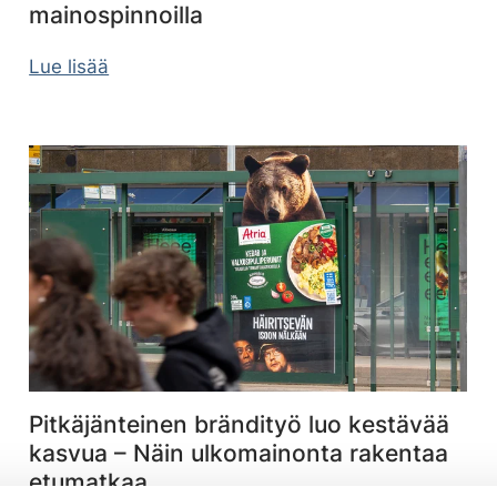
mainospinnoilla
Lue lisää
Pitkäjänteinen brändityö luo kestävää
kasvua – Näin ulkomainonta rakentaa
etumatkaa