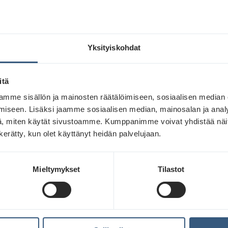
Lue lisää
Yksityiskohdat
itä
mme sisällön ja mainosten räätälöimiseen, sosiaalisen median
iseen. Lisäksi jaamme sosiaalisen median, mainosalan ja analy
, miten käytät sivustoamme. Kumppanimme voivat yhdistää näitä t
n kerätty, kun olet käyttänyt heidän palvelujaan.
Mieltymykset
Tilastot
Kesä saa kaupungit sykkimään –
JCDecaux’n ulkomainosverkostolla
kesäyleisö tavoitetaan parhailla
paikoilla