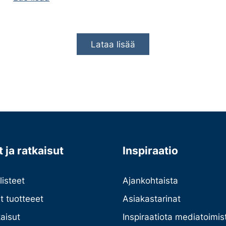
Lataa lisää
 ja ratkaisut
Inspiraatio
listeet
Ajankohtaista
et tuotteeet
Asiakastarinat
kaisut
Inspiraatiota mediatoimist