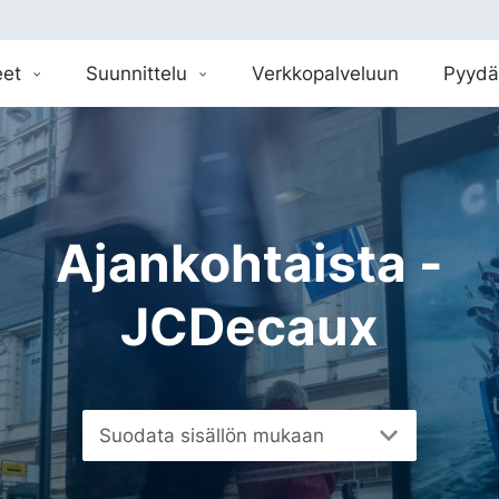
eet
Suunnittelu
Verkkopalveluun
Pyydä
Ajankohtaista -
JCDecaux