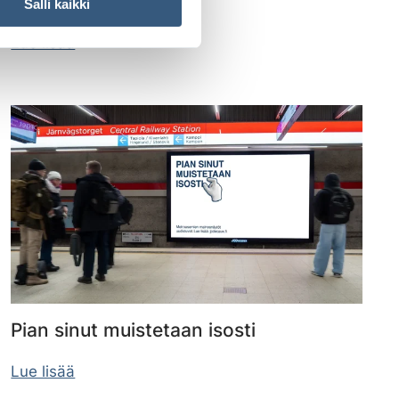
ympäristöissä
Salli kaikki
Lue lisää
Pian sinut muistetaan isosti
Lue lisää