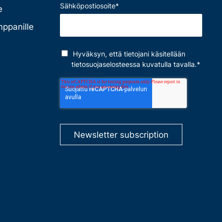
Sähköpostiosoite
*
e
mppanille
Hyväksyn, että tietojani käsitellään
tietosuojaselosteessa
kuvatulla tavalla.
*