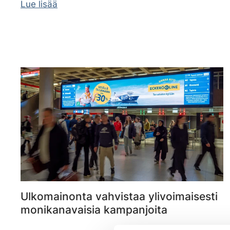
Lue lisää
Ulkomainonta vahvistaa ylivoimaisesti
monikanavaisia kampanjoita