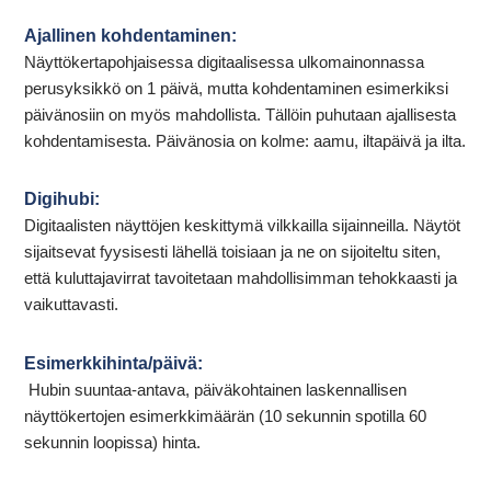
Ajallinen kohdentaminen:
Näyttökertapohjaisessa digitaalisessa ulkomainonnassa
perusyksikkö on 1 päivä, mutta kohdentaminen esimerkiksi
päivänosiin on myös mahdollista. Tällöin puhutaan ajallisesta
kohdentamisesta. Päivänosia on kolme: aamu, iltapäivä ja ilta.
Digihubi:
Digitaalisten näyttöjen keskittymä vilkkailla sijainneilla. Näytöt
sijaitsevat fyysisesti lähellä toisiaan ja ne on sijoiteltu siten,
että kuluttajavirrat tavoitetaan mahdollisimman tehokkaasti ja
vaikuttavasti.
Esimerkkihinta/päivä:
Hubin suuntaa-antava, päiväkohtainen laskennallisen
näyttökertojen esimerkkimäärän (10 sekunnin spotilla 60
sekunnin loopissa) hinta.