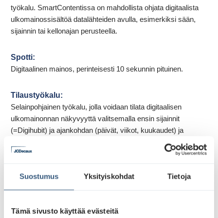
työkalu. SmartContentissa on mahdollista ohjata digitaalista
ulkomainossisältöä datalähteiden avulla, esimerkiksi sään,
sijainnin tai kellonajan perusteella.
Spotti:
Digitaalinen mainos, perinteisesti 10 sekunnin pituinen.
Tilaustyökalu:
Selainpohjainen työkalu, jolla voidaan tilata digitaalisen
ulkomainonnan näkyvyyttä valitsemalla ensin sijainnit
(=Digihubit) ja ajankohdan (päivät, viikot, kuukaudet) ja
näyttökertamäärän. Suunnittelutyökalu löytyy
verkkopalvelusta
Suostumus
Yksityiskohdat
Tietoja
Vaikutusalue:
Laajempi kokonaisuus, joka muodostuu näkyvyyteen
valituista digihubeista. Voi perustua tiettyyn ympäristöön tai
Tämä sivusto käyttää evästeitä
sijaintiin.