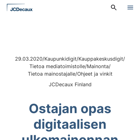
Siirry
A
suoraan
l
sisältöön
a
v
a
l
i
k
k
29.03.2020
/
Kaupunkidigit
/
Kauppakeskusdigit
/
o
:
Tietoa mediatoimistolle
/
Mainonta
/
P
Tietoa mainostajalle
/
Ohjeet ja vinkit
ä
ä
JCDecaux Finland
v
a
l
Ostajan opas
i
k
k
digitaalisen
o
ulkomainonnan