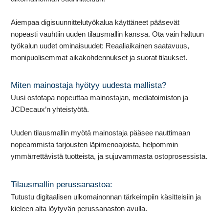
Aiempaa digisuunnittelutyökalua käyttäneet pääsevät
nopeasti vauhtiin uuden tilausmallin kanssa. Ota vain haltuun
työkalun uudet ominaisuudet: Reaaliaikainen saatavuus,
monipuolisemmat aikakohdennukset ja suorat tilaukset.
Miten mainostaja hyötyy uudesta mallista?
Uusi ostotapa nopeuttaa mainostajan, mediatoimiston ja
JCDecaux’n yhteistyötä.
Uuden tilausmallin myötä mainostaja pääsee nauttimaan
nopeammista tarjousten läpimenoajoista, helpommin
ymmärrettävistä tuotteista, ja sujuvammasta ostoprosessista.
Tilausmallin perussanastoa:
Tutustu digitaalisen ulkomainonnan tärkeimpiin käsitteisiin ja
kieleen alta löytyvän perussanaston avulla.