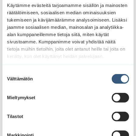
Käytämme evästeitä tarjoamamme sisällön ja mainosten
räätälöimiseen, sosiaalisen median ominaisuuksien
Vaikutusalueprofiili:
tukemiseen ja kävijämäärämme analysoimiseen. Lisäksi
D
atan pohjalta laadittu profiili jokaiselle vaikutusalueelle, joka
jaamme sosiaalisen median, mainosalan ja analytiikka-
kuvaa alueen yleisoä, heidän kiinnostuksen kohteitaan sekä
alan kumppaneillemme tietoja siitä, miten käytät
liikkumista. Profiilit on muodostettu perustuen useaan eri
sivustoamme. Kumppanimme voivat yhdistää näitä
datalähteeseen: Telia, Tilastokeskus, Fonecta, Locomizer ja
tietoja muihin tietoihin, joita olet antanut heille tai joita on
JCDecaux.
kerätty, kun olet käyttänyt heidän palvelujaan.
S
Välttämätön
u
o
s
Mieltymykset
t
u
m
Tilastot
u
k
Markkinointi