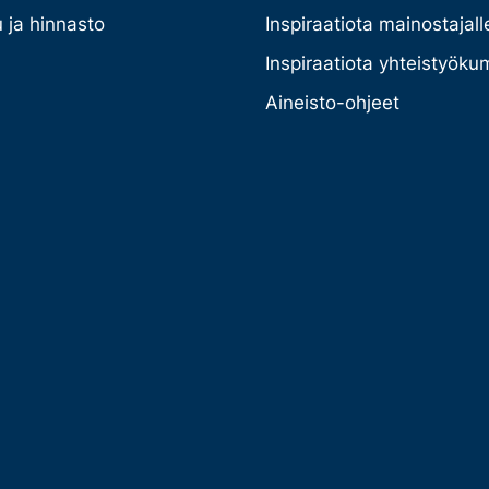
 ja hinnasto
Inspiraatiota mainostajall
Inspiraatiota yhteistyöku
Aineisto-ohjeet