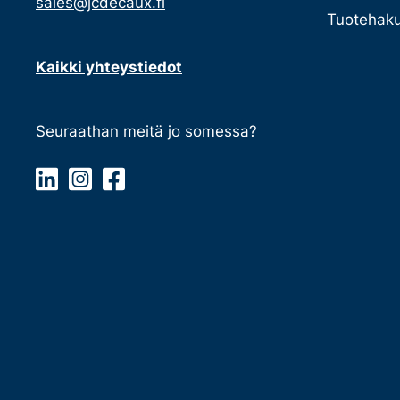
sales@jcdecaux.fi
Tuotehaku
Kaikki yhteystiedot
Seuraathan meitä jo somessa?