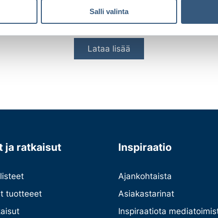
Lue lisää
Salli valinta
Lataa lisää
 ja ratkaisut
Inspiraatio
listeet
Ajankohtaista
et tuotteeet
Asiakastarinat
kaisut
Inspiraatiota mediatoimist