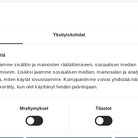
Lue lisää
Yksityiskohdat
itä
mme sisällön ja mainosten räätälöimiseen, sosiaalisen median
iseen. Lisäksi jaamme sosiaalisen median, mainosalan ja analy
, miten käytät sivustoamme. Kumppanimme voivat yhdistää näitä t
n kerätty, kun olet käyttänyt heidän palvelujaan.
Mieltymykset
Tilastot
Pitkäjänteinen brändityö luo kestävää
kasvua – Näin ulkomainonta rakentaa
etumatkaa