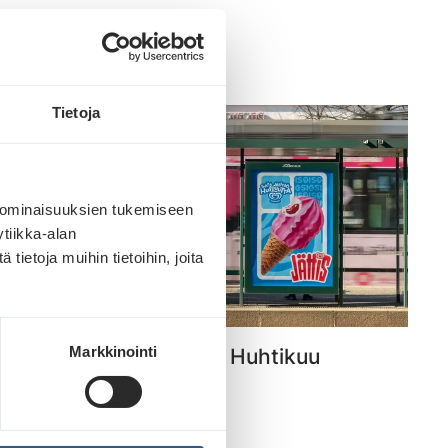
Lue lisää
Tietoja
 ominaisuuksien tukemiseen
tiikka-alan
ietoja muihin tietoihin, joita
Markkinointi
Kuukauden parhaat – Huhtikuu
Lue lisää