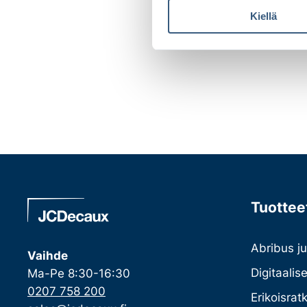
u
Kiellä
m
u
k
s
e
n
v
a
l
i
n
t
Tuotteet
a
Abribus ju
Vaihde
Digitaalis
Ma-Pe 8:30-16:30
0207 758 200
Erikoisrat