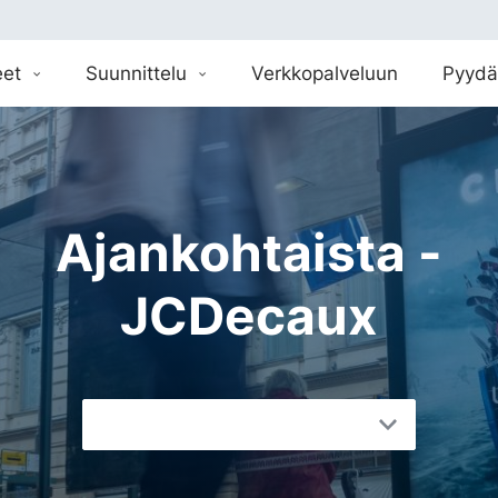
eet
Suunnittelu
Verkkopalveluun
Pyydä
Ajankohtaista -
JCDecaux