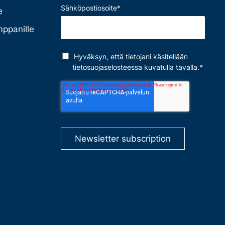
Sähköpostiosoite
*
e
mppanille
Hyväksyn, että tietojani käsitellään
tietosuojaselosteessa
kuvatulla tavalla.
*