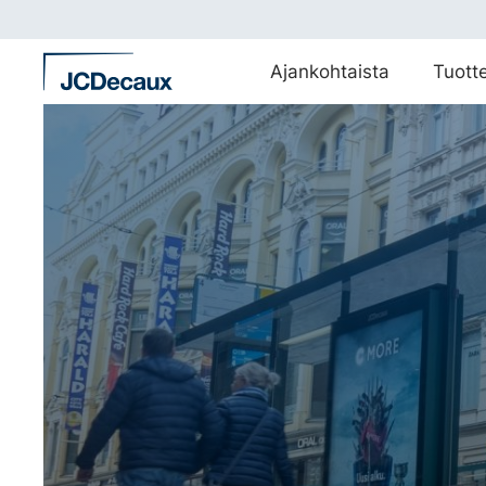
Siirry
suoraan
sisältöön
Ajankohtaista
Tuott