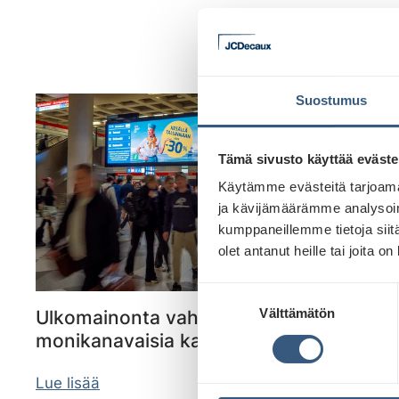
Suostumus
Tämä sivusto käyttää eväste
Käytämme evästeitä tarjoama
ja kävijämäärämme analysoim
kumppaneillemme tietoja siitä
olet antanut heille tai joita o
S
Välttämätön
Ulkomainonta vahvistaa ylivoimaisesti
u
o
monikanavaisia kampanjoita
s
t
Lue lisää