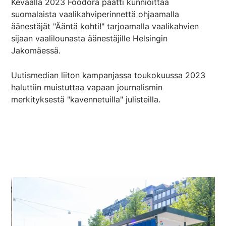
Keväällä 2023 Foodora päätti kunnioittaa
suomalaista vaalikahviperinnettä ohjaamalla
äänestäjät "Ääntä kohti!" tarjoamalla vaalikahvien
sijaan vaalilounasta äänestäjille Helsingin
Jakomäessä.
Uutismedian liiton kampanjassa toukokuussa 2023
haluttiin muistuttaa vapaan journalismin
merkityksestä "kavennetuilla" julisteilla.