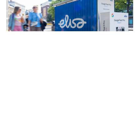
Elokuussa 2024 toteutimme Helsingin keskustassa
Elisalle Suomen ensimmäisen koko pysäkkikatoksen
levyisen lentikulaariseinän.
Kosmetiikkaketju Kicks oli värikkäästi esillä
Helsingissä Aleksanterinkadulla Pride-viikolla
kesäkuussa 2024.
Huhti-toukokuussa 2024 Valion Salaneuvos oli
jättänyt jälkeensä mysteeriviestejä kolmella eri