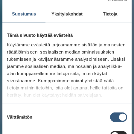
Suostumus
Yksityiskohdat
Tietoja
Tämä sivusto käyttää evästeitä
Käytämme evästeitä tarjoamamme sisällön ja mainosten
räätälöimiseen, sosiaalisen median ominaisuuksien
tukemiseen ja kävijämäärämme analysoimiseen. Lisäksi
jaamme sosiaalisen median, mainosalan ja analytiikka-
alan kumppaneillemme tietoja siitä, miten käytät
sivustoamme. Kumppanimme voivat yhdistää näitä
tietoja muihin tietoihin, joita olet antanut heille tai joita on
kerätty, kun olet käyttänyt heidän palvelujaan.
S
Välttämätön
u
o
s