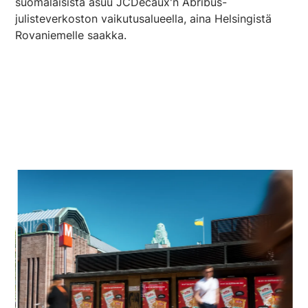
suomalaisista asuu JCDecaux'n Abribus-
julisteverkoston vaikutusalueella, aina Helsingistä
Rovaniemelle saakka.