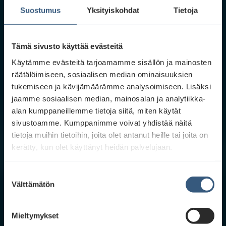
Suostumus
Yksityiskohdat
Tietoja
Tämä sivusto käyttää evästeitä
Käytämme evästeitä tarjoamamme sisällön ja mainosten
räätälöimiseen, sosiaalisen median ominaisuuksien
tukemiseen ja kävijämäärämme analysoimiseen. Lisäksi
jaamme sosiaalisen median, mainosalan ja analytiikka-
alan kumppaneillemme tietoja siitä, miten käytät
sivustoamme. Kumppanimme voivat yhdistää näitä
tietoja muihin tietoihin, joita olet antanut heille tai joita on
kerätty, kun olet käyttänyt heidän palvelujaan.
S
Välttämätön
u
o
s
Mieltymykset
t