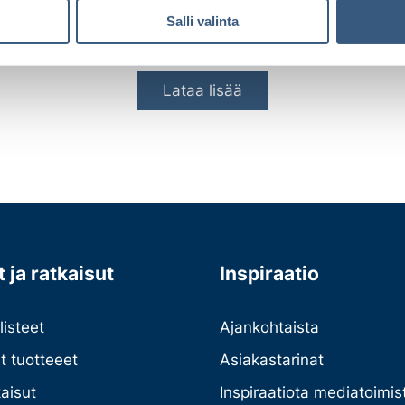
Lue lisää
Salli valinta
Lataa lisää
 ja ratkaisut
Inspiraatio
listeet
Ajankohtaista
et tuotteeet
Asiakastarinat
kaisut
Inspiraatiota mediatoimist