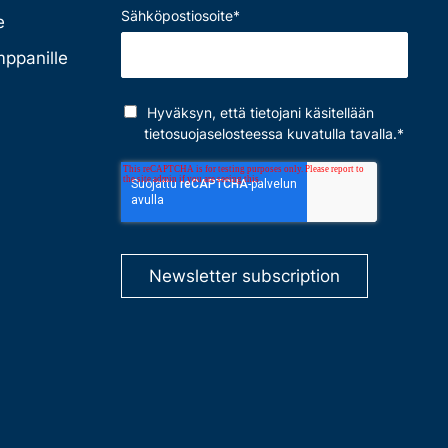
Sähköpostiosoite
*
e
mppanille
Hyväksyn, että tietojani käsitellään
tietosuojaselosteessa
kuvatulla tavalla.
*