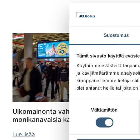
Suostumus
Tämä sivusto käyttää eväste
Käytämme evästeitä tarjoama
ja kävijämäärämme analysoim
kumppaneillemme tietoja siitä
olet antanut heille tai joita o
S
Välttämätön
Ulkomainonta vahvistaa ylivoimaisesti
u
o
monikanavaisia kampanjoita
s
t
Lue lisää