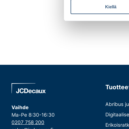
u
Kiellä
m
u
k
s
e
n
v
a
l
i
n
t
Tuotteet
a
Abribus ju
Vaihde
Digitaalis
Ma-Pe 8:30-16:30
0207 758 200
Erikoisrat