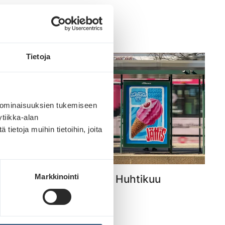
Lue lisää
Tietoja
 ominaisuuksien tukemiseen
tiikka-alan
ietoja muihin tietoihin, joita
Markkinointi
Kuukauden parhaat – Huhtikuu
Lue lisää