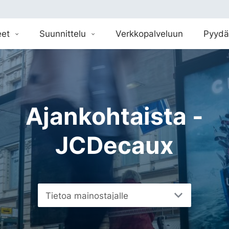
eet
Suunnittelu
Verkkopalveluun
Pyydä
Ajankohtaista -
JCDecaux