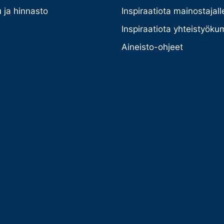
 ja hinnasto
Inspiraatiota mainostajall
Inspiraatiota yhteistyöku
Aineisto-ohjeet