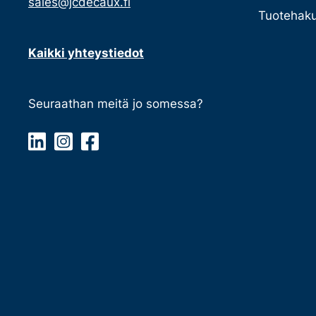
sales@jcdecaux.fi
Tuotehaku
Kaikki yhteystiedot
Seuraathan meitä jo somessa?