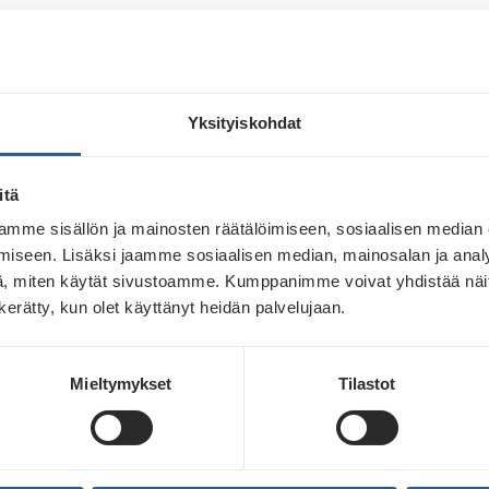
Lue lisää
Yksityiskohdat
itä
mme sisällön ja mainosten räätälöimiseen, sosiaalisen median
iseen. Lisäksi jaamme sosiaalisen median, mainosalan ja analy
, miten käytät sivustoamme. Kumppanimme voivat yhdistää näitä t
n kerätty, kun olet käyttänyt heidän palvelujaan.
Mieltymykset
Tilastot
Pitkäjänteinen brändityö luo kestävää
kasvua – Näin ulkomainonta rakentaa
etumatkaa