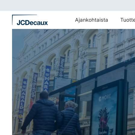
Siirry
suoraan
sisältöön
Ajankohtaista
Tuott