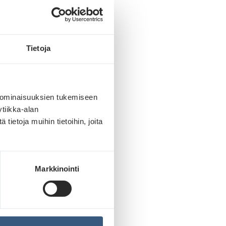
N
Tietoja
ät saman
 useammin.
 ominaisuuksien tukemiseen
tiikka-alan
ietoja muihin tietoihin, joita
yli
s nähdään
Markkinointi
on jopa