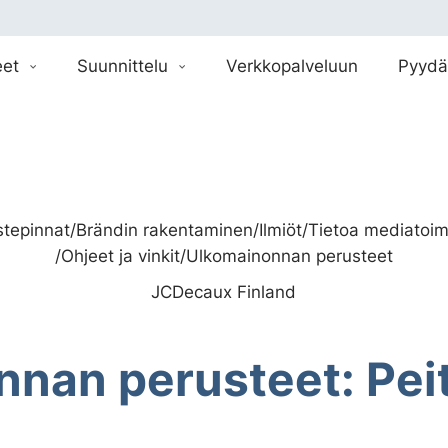
eet
Suunnittelu
Verkkopalveluun
Pyydä
stepinnat
/
Brändin rakentaminen
/
Ilmiöt
/
Tietoa mediatoimi
/
Ohjeet ja vinkit
/
Ulkomainonnan perusteet
JCDecaux Finland
nan perusteet: Peitt