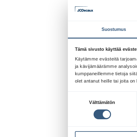
ULKO
MON
Suostumus
Tämä sivusto käyttää eväste
Ulkomaino
mainoksen
Käytämme evästeitä tarjoama
Koska nyky
ja kävijämäärämme analysoim
ulkomaino
kumppaneillemme tietoja siitä
olet antanut heille tai joita o
Sama kulu
S
seitsemän
Välttämätön
u
yli 16 ker
o
16,2.
s
t
Ulkomaino
u