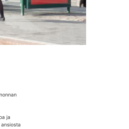
inonnan
oa ja
n ansiosta