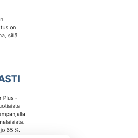
on
utus on
, sillä
ASTI
 Plus -
otiaista
kampanjalla
malaisista.
 jo 65 %.