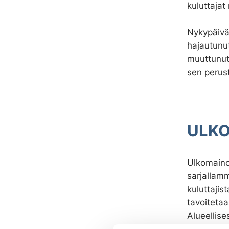
kuluttaja
Nykypäivä
hajautunut
muuttunut
sen perust
ULKO
Ulkomaino
sarjallamm
kuluttajis
tavoitetaa
Alueellise