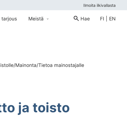
Ilmoita ilkivallasta
 tarjous
Meistä
Hae
FI
|
EN
stolle
/
Mainonta
/
Tietoa mainostajalle
o ja toisto