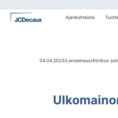
Siirry
suoraan
sisältöön
Ajankohtaista
Tuott
04.04.2023
/
Lanseeraus
/
Abribus-juli
Ulkomainon