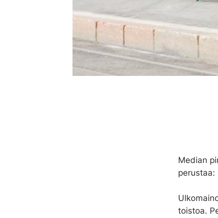
Median pi
perustaa: 
Ulkomaino
toistoa. P