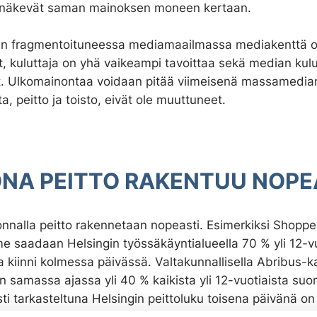
t näkevät saman mainoksen moneen kertaan.
n fragmentoituneessa mediamaailmassa mediakenttä 
, kuluttaja on yhä vaikeampi tavoittaa sekä median kul
. Ulkomainontaa voidaan pitää viimeisenä massamediana
a, peitto ja toisto, eivät ole muuttuneet.
NA PEITTO RAKENTUU NOPE
nnalla peitto rakennetaan nopeasti. Esimerkiksi Shopper
e saadaan Helsingin työssäkäyntialueella 70 % yli 12-vu
ta kiinni kolmessa päivässä. Valtakunnallisella Abribus-
n samassa ajassa yli 40 % kaikista yli 12-vuotiaista suo
sti tarkasteltuna Helsingin peittoluku toisena päivänä on