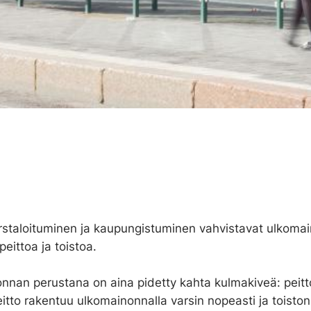
rstaloituminen ja kaupungistuminen vahvistavat ulkoma
peittoa ja toistoa.
nnan perustana on aina pidetty kahta kulmakiveä: peitt
eitto rakentuu ulkomainonnalla varsin nopeasti ja toisto