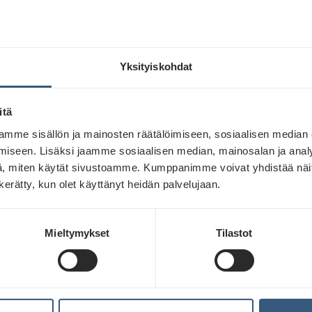
NA SAMA MAINOS NÄHDÄÄ
EEN KERTAAN
Yksityiskohdat
itä
nnan toisto perustuu siihen, että ihmiset ulkona näkev
 moneen kertaan. Samalle mainokselle siis altistutaan
mme sisällön ja mainosten räätälöimiseen, sosiaalisen median
ään kodin ulkopuolella vietetty aika lisääntyy, myös
iseen. Lisäksi jaamme sosiaalisen median, mainosalan ja analy
nnan toisto on yhä helpommin saavutettavissa.
, miten käytät sivustoamme. Kumppanimme voivat yhdistää näitä t
n kerätty, kun olet käyttänyt heidän palvelujaan.
ttaja näkee esimerkiksi Shopper Plus -sarjan mainoksen 
 kertaa kampanjaviikon aikana. Abri Finland Maxin taa
Mieltymykset
Tilastot
taa, koska sarjan VAC-luku (Visibility Adjusted Contact) 
nnan peitto ja nopeus