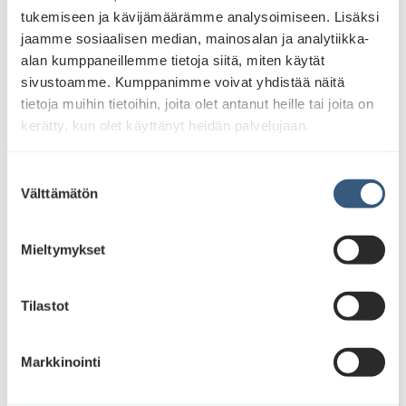
tukemiseen ja kävijämäärämme analysoimiseen. Lisäksi
jaamme sosiaalisen median, mainosalan ja analytiikka-
alan kumppaneillemme tietoja siitä, miten käytät
sivustoamme. Kumppanimme voivat yhdistää näitä
tietoja muihin tietoihin, joita olet antanut heille tai joita on
kerätty, kun olet käyttänyt heidän palvelujaan.
S
Välttämätön
u
o
s
Mieltymykset
t
u
m
Tilastot
u
k
Markkinointi
s
e