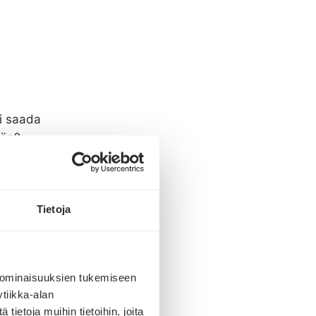
i saada
ään?
ssa
kuitenkin:
Tietoja
 ominaisuuksien tukemiseen
tiikka-alan
ietoja muihin tietoihin, joita