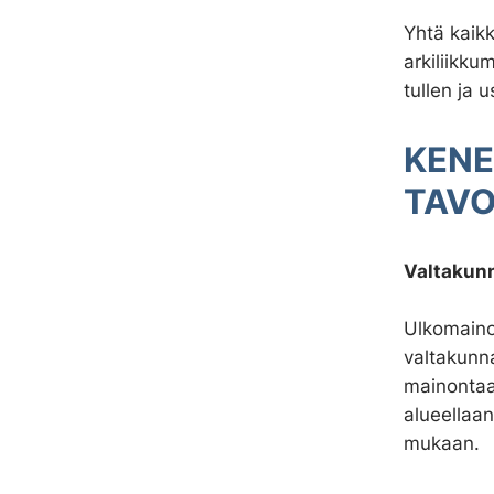
Yhtä kaikk
arkiliikk
tullen ja
KENE
TAVO
Valtakunn
Ulkomainon
valtakunna
mainontaa
alueellaan
mukaan.