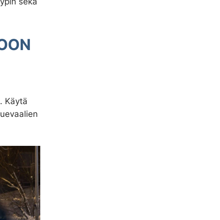
yypin sekä
IOON
. Käytä
luevaalien