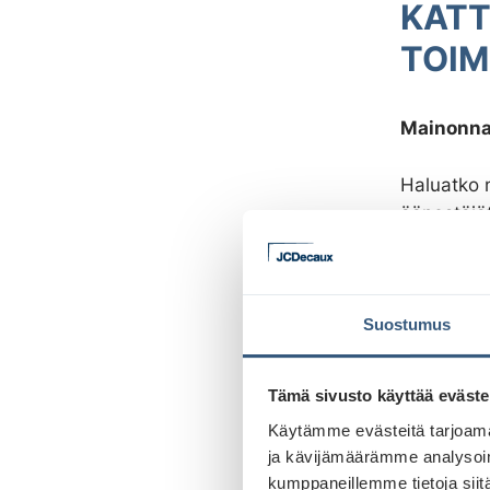
KATT
TOIM
Mainonnan
Haluatko 
äänestäjät
Ulkomaino
mainonnass
jos halut
Suostumus
mainosvers
Tämä sivusto käyttää eväste
Käytämme evästeitä tarjoama
ja kävijämäärämme analysoim
kumppaneillemme tietoja siitä