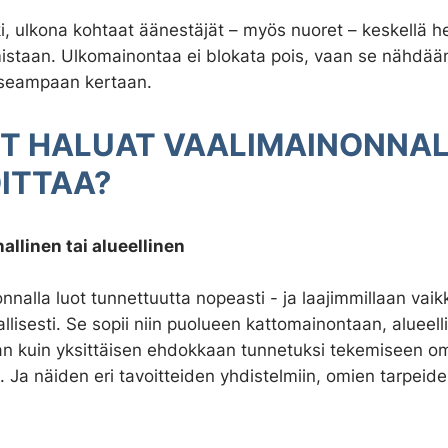
i, ulkona kohtaat äänestäjät – myös nuoret – keskellä h
umistaan. Ulkomainontaa ei blokata pois, vaan se nähdä
 useampaan kertaan.
T HALUAT VAALIMAINONNA
ITTAA?
allinen tai alueellinen
nalla luot tunnettuutta nopeasti - ja laajimmillaan vaik
llisesti. Se sopii niin puolueen kattomainontaan, alueell
n kuin yksittäisen ehdokkaan tunnetuksi tekemiseen om
. Ja näiden eri tavoitteiden yhdistelmiin, omien tarpeide