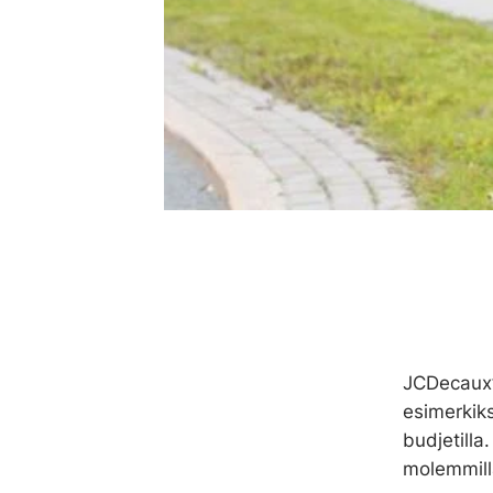
JCDecaux’n
esimerkiks
budjetilla.
molemmill