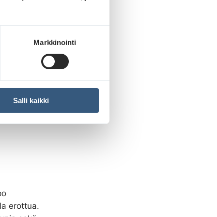
Markkinointi
Salli kaikki
po
la erottua.