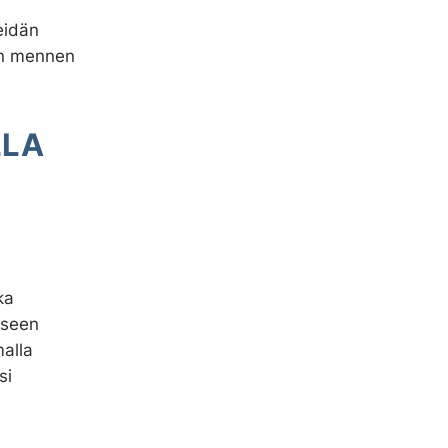
eidän
än mennen
LLA
ka
iseen
alla
si