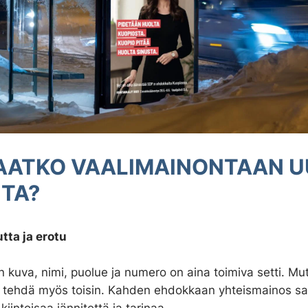
AATKO VAALIMAINONTAAN U
ITA?
tta ja erotu
kuva, nimi, puolue ja numero on aina toimiva setti. Mutt
 tehdä myös toisin. Kahden ehdokkaan yhteismainos sa
kiintoisaa jännitettä ja tarinaa.