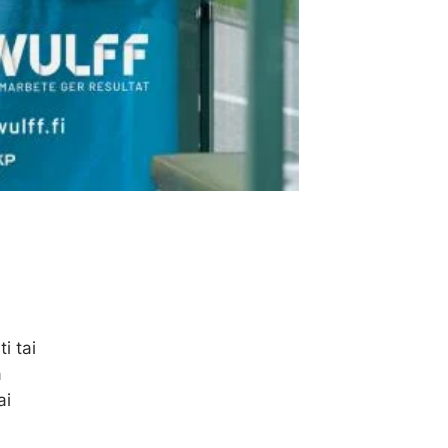
i tai
ä
ai