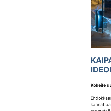
KAIP
IDEO
Kokeile uu
Ehdokkaan 
kannattaa
synnyttää 