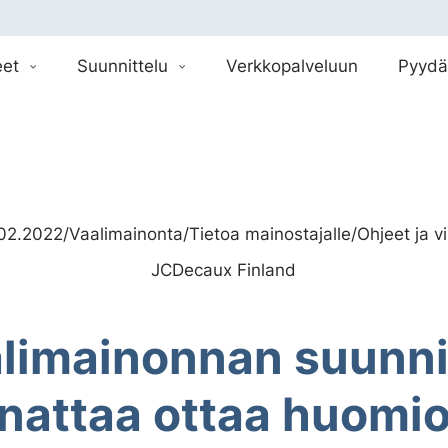
eet
Suunnittelu
Verkkopalveluun
Pyydä
02.2022
/
Vaalimainonta
/
Tietoa mainostajalle
/
Ohjeet ja vi
JCDecaux Finland
alimainonnan suunni
nattaa ottaa huomi