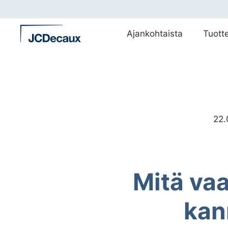
Siirry
suoraan
sisältöön
Ajankohtaista
Tuott
22.
Mitä va
kan