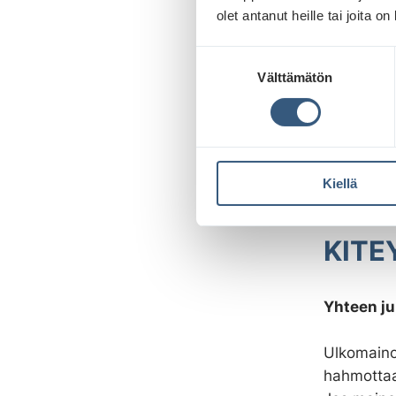
olet antanut heille tai joita o
S
Välttämätön
u
o
s
t
u
Kiellä
m
u
k
KITE
s
e
n
Yhteen ju
v
a
Ulkomaino
l
hahmottaa 
i
n