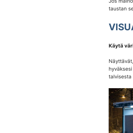
Jos mainok
t
taustan se
a
VISU
Käytä vär
Näyttävät
hyväksesi 
talvisest