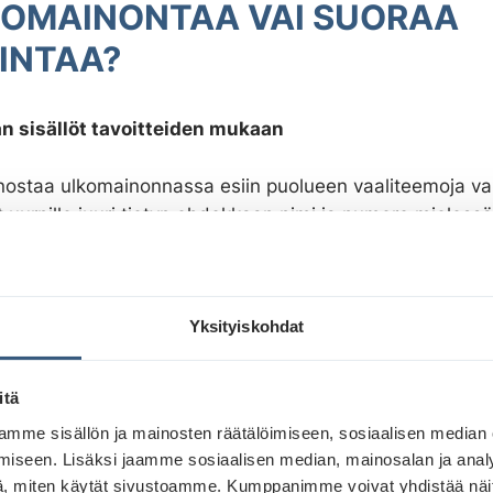
OMAINONTAA VAI SUORAA
INTAA?
 sisällöt tavoitteiden mukaan
nostaa ulkomainonnassa esiin puolueen vaaliteemoja va
 uurnille juuri tietyn ehdokkaan nimi ja numero mieless
nta toimii mainiosti molemmissa - sekä imagollisemma
a että taktisissa, suoran toiminnan viesteissä. Muista 
tuja viestejä on useampia, kannattaa käyttää useampia
Yksityiskohdat
ioita.
itä
mme sisällön ja mainosten räätälöimiseen, sosiaalisen median
iseen. Lisäksi jaamme sosiaalisen median, mainosalan ja analy
, miten käytät sivustoamme. Kumppanimme voivat yhdistää näitä t