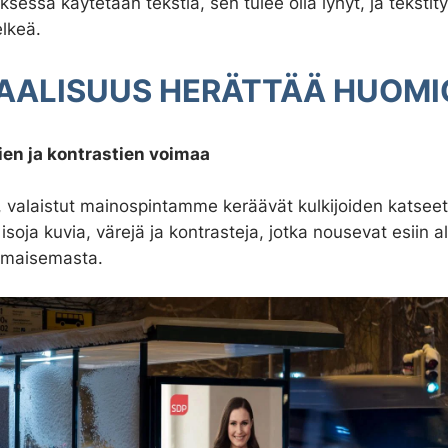
sessa käytetään tekstiä, sen tulee olla lyhyt, ja tekstit
lkeä.
AALISUUS HERÄTTÄÄ HUOM
ien ja kontrastien voimaa
, valaistut mainospintamme keräävät kulkijoiden katseet
isoja kuvia, värejä ja kontrasteja, jotka nousevat esiin a
a maisemasta.