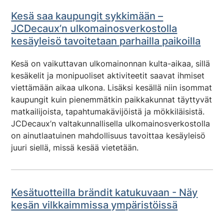
Kesä saa kaupungit sykkimään –
JCDecaux’n ulkomainosverkostolla
kesäyleisö tavoitetaan parhailla paikoilla
Kesä on vaikuttavan ulkomainonnan kulta-aikaa, sillä
kesäkelit ja monipuoliset aktiviteetit saavat ihmiset
viettämään aikaa ulkona. Lisäksi kesällä niin isommat
kaupungit kuin pienemmätkin paikkakunnat täyttyvät
matkailijoista, tapahtumakävijöistä ja mökkiläisistä.
JCDecaux’n valtakunnallisella ulkomainosverkostolla
on ainutlaatuinen mahdollisuus tavoittaa kesäyleisö
juuri siellä, missä kesää vietetään.
Kesätuotteilla brändit katukuvaan - Näy
kesän vilkkaimmissa ympäristöissä