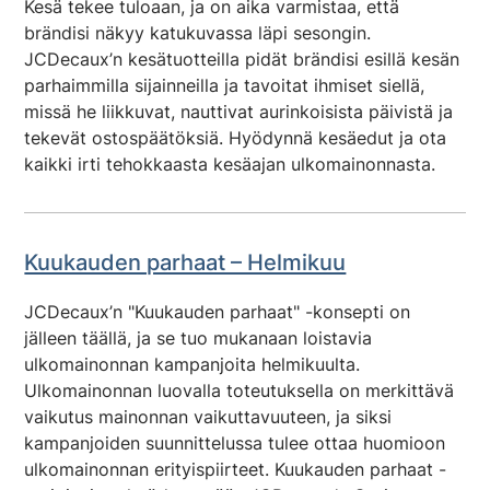
Kesä tekee tuloaan, ja on aika varmistaa, että
brändisi näkyy katukuvassa läpi sesongin.
JCDecaux’n kesätuotteilla pidät brändisi esillä kesän
parhaimmilla sijainneilla ja tavoitat ihmiset siellä,
missä he liikkuvat, nauttivat aurinkoisista päivistä ja
tekevät ostospäätöksiä. Hyödynnä kesäedut ja ota
kaikki irti tehokkaasta kesäajan ulkomainonnasta.
Kuukauden parhaat – Helmikuu
JCDecaux’n "Kuukauden parhaat" -konsepti on
jälleen täällä, ja se tuo mukanaan loistavia
ulkomainonnan kampanjoita helmikuulta.
Ulkomainonnan luovalla toteutuksella on merkittävä
vaikutus mainonnan vaikuttavuuteen, ja siksi
kampanjoiden suunnittelussa tulee ottaa huomioon
ulkomainonnan erityispiirteet. Kuukauden parhaat -