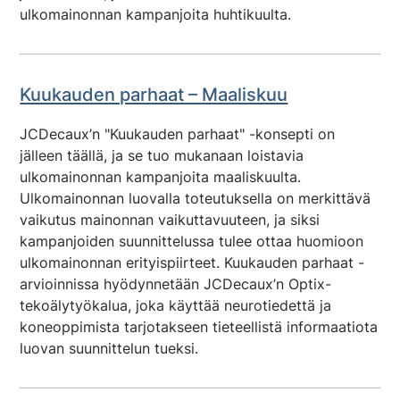
ulkomainonnan kampanjoita huhtikuulta.
Kuukauden parhaat – Maaliskuu
JCDecaux’n "Kuukauden parhaat" -konsepti on
jälleen täällä, ja se tuo mukanaan loistavia
ulkomainonnan kampanjoita maaliskuulta.
Ulkomainonnan luovalla toteutuksella on merkittävä
vaikutus mainonnan vaikuttavuuteen, ja siksi
kampanjoiden suunnittelussa tulee ottaa huomioon
ulkomainonnan erityispiirteet. Kuukauden parhaat -
arvioinnissa hyödynnetään JCDecaux’n Optix-
tekoälytyökalua, joka käyttää neurotiedettä ja
koneoppimista tarjotakseen tieteellistä informaatiota
luovan suunnittelun tueksi.