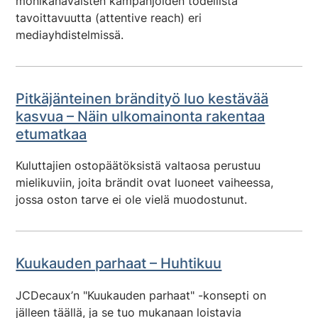
monikanavaisten kampanjoiden todellista
tavoittavuutta (attentive reach) eri
mediayhdistelmissä.
Pitkäjänteinen brändityö luo kestävää
kasvua – Näin ulkomainonta rakentaa
etumatkaa
Kuluttajien ostopäätöksistä valtaosa perustuu
mielikuviin, joita brändit ovat luoneet vaiheessa,
jossa oston tarve ei ole vielä muodostunut.
Kuukauden parhaat – Huhtikuu
JCDecaux’n "Kuukauden parhaat" -konsepti on
jälleen täällä, ja se tuo mukanaan loistavia