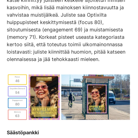
katse kiinnittyy julisteen keskelle sijoitetun ihmisen
kasvoihin, mikä lisää mainoksen kiinnostavuutta ja
vahvistaa muistijälkeä. Juliste saa Optixilta
huippupisteet keskittymisestä (focus 80),
sitoutumisesta (engagement 69) ja muistamisesta
(memory 71). Korkeat pisteet useasta kategoriasta
kertoo siitä, että toteutus toimii ulkomainonnassa
loistavasti: juliste kiinnittää huomion, pitää katseen
olennaisessa ja jää tehokkaasti mieleen.
Säästöpankki