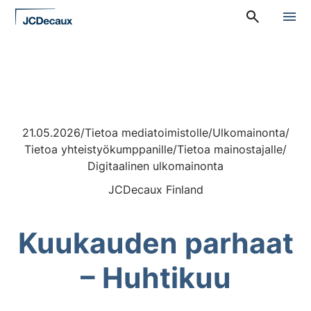
Siirry
A
suoraan
l
sisältöön
a
v
a
l
i
k
k
o
21.05.2026
/
Tietoa mediatoimistolle
/
Ulkomainonta
/
:
Tietoa yhteistyökumppanille
/
Tietoa mainostajalle
/
P
Digitaalinen ulkomainonta
ä
ä
JCDecaux Finland
v
a
l
i
Kuukauden parhaat
k
k
– Huhtikuu
o