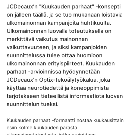
JCDecaux’n "Kuukauden parhaat" -konsepti
on jälleen täällä, ja se tuo mukanaan loistavia
ulkomainonnan kampanjoita huhtikuulta.
Ulkomainonnan luovalla toteutuksella on
merkittävä vaikutus mainonnan
vaikuttavuuteen, ja siksi kampanjoiden
suunnittelussa tulee ottaa huomioon
ulkomainonnan erityispiirteet. Kuukauden
parhaat -arvioinnissa hyödynnetään
JCDecaux’n Optix-tekoälytyökalua, joka
käyttää neurotiedettä ja koneoppimista
tarjotakseen tieteellistä informaatiota luovan
suunnittelun tueksi.
Kuukauden parhaat -formaatti nostaa kuukausittain
esiin kolme kuukauden parasta
ulkomainostoteutusta, jotka arvioidaan