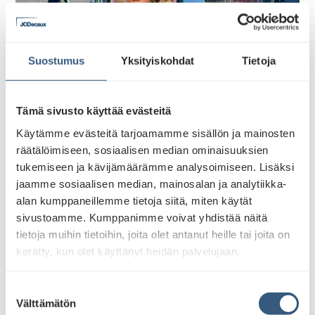
Suostumus
Yksityiskohdat
Tietoja
Optix – Tekoälyn menetelmät
Tämä sivusto käyttää evästeitä
Käytämme evästeitä tarjoamamme sisällön ja mainosten
Optix on JCDecaux’n työkalu, joka perustuu
Neurons
räätälöimiseen, sosiaalisen median ominaisuuksien
AI-tekoälytyökaluun
. Kyseinen tekoäly hyödyntää
tukemiseen ja kävijämäärämme analysoimiseen. Lisäksi
neurotieteeseen ja koneoppimiseen perustuvia
jaamme sosiaalisen median, mainosalan ja analytiikka-
menetelmiä ennustaessaan ihmisten reaktioita
alan kumppaneillemme tietoja siitä, miten käytät
visuaalisiin ärsykkeisiin.
sivustoamme. Kumppanimme voivat yhdistää näitä
tietoja muihin tietoihin, joita olet antanut heille tai joita on
JCDecaux’n Kuukauden parhaat -konsepti korostaa
kerätty, kun olet käyttänyt heidän palvelujaan.
ulkomainonnan visuaalisen vaikuttavuuden
merkitystä. Optix tunnistaa mainosten elementtejä,
S
jotka tehokkaimmin kiinnittävät katsojien huomion ja
Välttämätön
u
lisäävät sitoutumista. Optix on arvokas työkalu