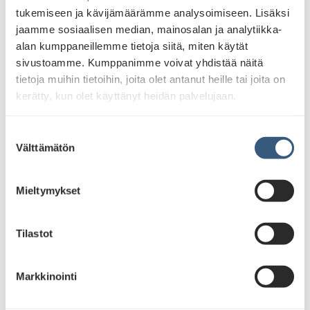
tukemiseen ja kävijämäärämme analysoimiseen. Lisäksi
jaamme sosiaalisen median, mainosalan ja analytiikka-
alan kumppaneillemme tietoja siitä, miten käytät
sivustoamme. Kumppanimme voivat yhdistää näitä
tietoja muihin tietoihin, joita olet antanut heille tai joita on
kerätty, kun olet käyttänyt heidän palvelujaan.
S
Välttämätön
u
o
s
Mieltymykset
t
u
m
Tilastot
u
k
Markkinointi
s
e