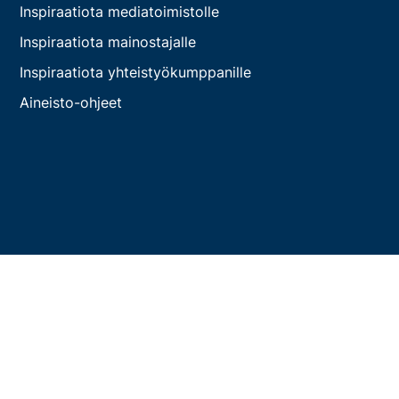
Inspiraatiota mediatoimistolle
Inspiraatiota mainostajalle
Inspiraatiota yhteistyökumppanille
Aineisto-ohjeet
Tilaa uutiskirje
Tilaa JCDecaux ́n uutiskirje ja pysyt ulkomainonnan
uutisten, ideoiden ja inspiraation aallonharjalla!