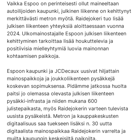
Vaikka Espoo on perinteisesti ollut maineeltaan
autoilijoiden kaupunki, julkinen liikenne on kehittynyt
merkittävästi metron myötä. Raidejokeri tuo lisää
julkisen liikenteen yhteyksiä aloittaessaan vuonna
2024. Ulkomainostajalle Espoon julkisen liikenteen
kehittyminen tarkoittaa lisää houkuttelevia ja
positiivisia mielleyhtymiä luovia mainonnan
kohtaamisen paikkoja.
Espoon kaupunki ja JCDecaux uusivat hiljattain
mainospaikkoja ja joukkoliikenteen pysäkkejä
koskevan sopimuksensa. Pidämme jatkossa huolta
paitsi jo olemassa olevasta julkisen liikenteen
pysäkki-infrasta ja niiden mukana 600
julistepaikasta, myös Raidejokerin varteen tulevista
uusista pysäkeistä. Metron ja kauppakeskusten
digitaalisuus saa tuekseen lisäksi n. 30 uutta
digitaalista mainospaikkaa Raidejokerin varrelta ja
muilta kaupungin keskeisiltä paikoilta.