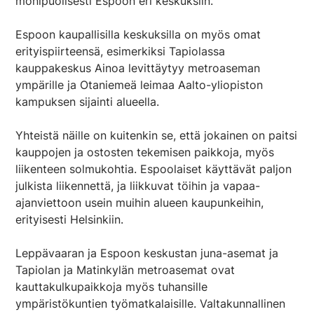
monipuolisesti Espoon eri keskuksiin.
Espoon kaupallisilla keskuksilla on myös omat
erityispiirteensä, esimerkiksi Tapiolassa
kauppakeskus Ainoa levittäytyy metroaseman
ympärille ja Otaniemeä leimaa Aalto-yliopiston
kampuksen sijainti alueella.
Yhteistä näille on kuitenkin se, että jokainen on paitsi
kauppojen ja ostosten tekemisen paikkoja, myös
liikenteen solmukohtia. Espoolaiset käyttävät paljon
julkista liikennettä, ja liikkuvat töihin ja vapaa-
ajanviettoon usein muihin alueen kaupunkeihin,
erityisesti Helsinkiin.
Leppävaaran ja Espoon keskustan juna-asemat ja
Tapiolan ja Matinkylän metroasemat ovat
kauttakulkupaikkoja myös tuhansille
ympäristökuntien työmatkalaisille. Valtakunnallinen