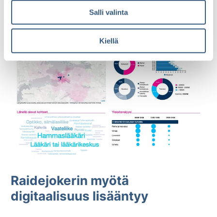
l
vaikkapa vain aamun työmatkaruuhkat tai ilta-ajat.
Salli valinta
i
n
t
Kiellä
a
Raidejokerin myötä
digitaalisuus lisääntyy