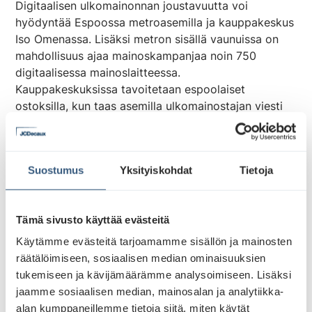
Digitaalisen ulkomainonnan joustavuutta voi
hyödyntää Espoossa metroasemilla ja kauppakeskus
Iso Omenassa. Lisäksi metron sisällä vaunuissa on
mahdollisuus ajaa mainoskampanjaa noin 750
digitaalisessa mainoslaitteessa.
Kauppakeskuksissa tavoitetaan espoolaiset
ostoksilla, kun taas asemilla ulkomainostajan viesti
pääsee työmatkalaisten kyytiin. Myös erilaisia
kohderyhmiä tavoitetaan Espoon metron eri
pysäkeillä, esimerkiksi Otaniemessä Aalto-yliopiston
Suostumus
Yksityiskohdat
Tietoja
17 000 opiskelijaa.
Metroasemille tullaan laajemmaltakin alueelta kuin
Tämä sivusto käyttää evästeitä
vain pelkästään aseman välittömästä läheisyydestä.
Liityntälinjat tuovan esimerkiksi Matinkylän ja
Käytämme evästeitä tarjoamamme sisällön ja mainosten
Tapiolan metroasemille matkustajia etäämmällä
räätälöimiseen, sosiaalisen median ominaisuuksien
olevista taajamista.
tukemiseen ja kävijämäärämme analysoimiseen. Lisäksi
jaamme sosiaalisen median, mainosalan ja analytiikka-
Bussipysäkkien julistekampanjointia tekevä
alan kumppaneillemme tietoja siitä, miten käytät