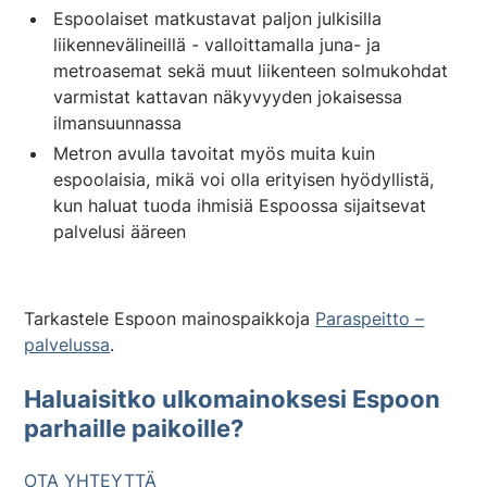
Espoolaiset matkustavat paljon julkisilla
liikennevälineillä - valloittamalla juna- ja
metroasemat sekä muut liikenteen solmukohdat
varmistat kattavan näkyvyyden jokaisessa
ilmansuunnassa
Metron avulla tavoitat myös muita kuin
espoolaisia, mikä voi olla erityisen hyödyllistä,
kun haluat tuoda ihmisiä Espoossa sijaitsevat
palvelusi ääreen
Tarkastele Espoon mainospaikkoja
Paraspeitto –
palvelussa
.
Haluaisitko ulkomainoksesi Espoon
parhaille paikoille?
OTA YHTEYTTÄ