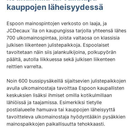
kauppojen läheisyydessä
Espoon mainospintojen verkosto on laaja, ja
JCDecaux´lla on kaupungissa tarjolla yhteensä lähes
700 ulkomainospintaa, joista valtaosa on klassisia
julkisen liikenteen julistepaikkoja. Espoolaiset
tavoitetaan näin siis jalankulkijoina, polkupyörän
päältä, autolla liikkuessa sekä julkisen liikenteen
reittien varrelta.
Noin 600 bussipysäkeillä sijaitsevien julistepaikkojen
avulla ulkomainostaja tavoittaa Espoon kaupallisten
keskuksien lisäksi ihmiset omilla kotikulmillaan
lähiöissä ja taajamissa. Esimerkiksi tietylle
postialueelle hamuava tai kauppojen läheisyyttä
tavoitteleva ulkomainostaja hyödyntääkin pysäkkien
mainospaikkojen paikallisuutta tehokkaasti.