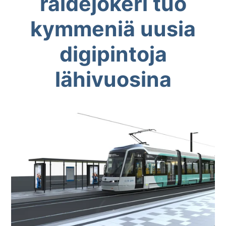
raidejokeri tuo
kymmeniä uusia
digipintoja
lähivuosina