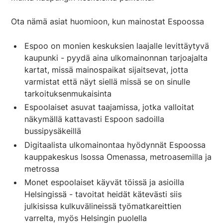
Ota nämä asiat huomioon, kun mainostat Espoossa
Espoo on monien keskuksien laajalle levittäytyvä
kaupunki - pyydä aina ulkomainonnan tarjoajalta
kartat, missä mainospaikat sijaitsevat, jotta
varmistat että näyt siellä missä se on sinulle
tarkoituksenmukaisinta
Espoolaiset asuvat taajamissa, jotka valloitat
näkymällä kattavasti Espoon sadoilla
bussipysäkeillä
Digitaalista ulkomainontaa hyödynnät Espoossa
kauppakeskus Isossa Omenassa, metroasemilla ja
metrossa
Monet espoolaiset käyvät töissä ja asioilla
Helsingissä - tavoitat heidät kätevästi siis
julkisissa kulkuvälineissä työmatkareittien
varrelta, myös Helsingin puolella