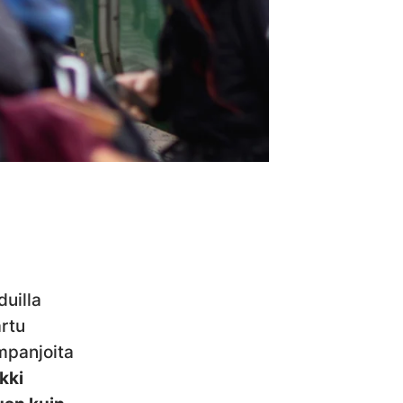
duilla
artu
mpanjoita
kki