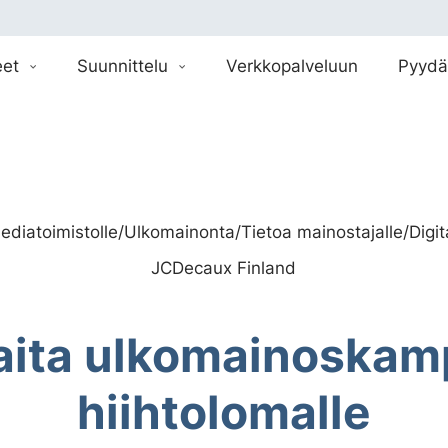
eet
Suunnittelu
Verkkopalveluun
Pyydä
ediatoimistolle
/
Ulkomainonta
/
Tietoa mainostajalle
/
Digi
JCDecaux Finland
ita ulkomainoskam
hiihtolomalle