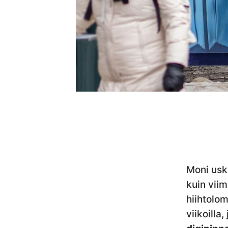
Moni usko
kuin viim
hiihtolo
viikoilla,