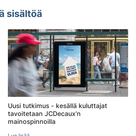
ä sisältöä
Uusi tutkimus - kesällä kuluttajat
tavoitetaan JCDecaux’n
mainospinnoilla
Lue lisää