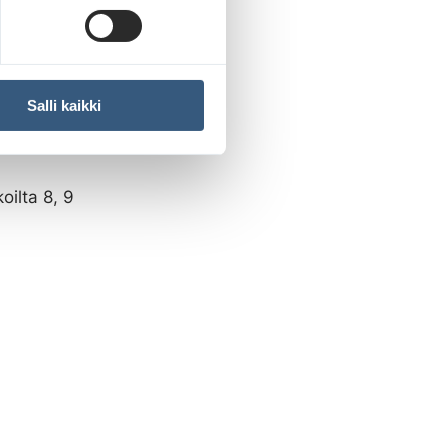
isia
ilta
Salli kaikki
kaisun. Näy
oilta 8, 9