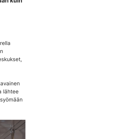
uan kuin
rella
en
eskukset,
ttavainen
a lähtee
, syömään