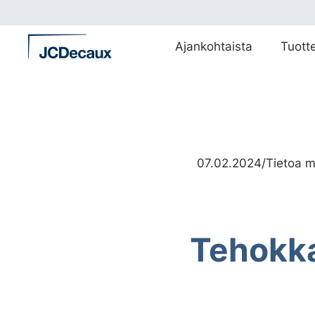
Siirry
suoraan
sisältöön
Ajankohtaista
Tuott
07.02.2024
/
Tietoa m
Tehokka