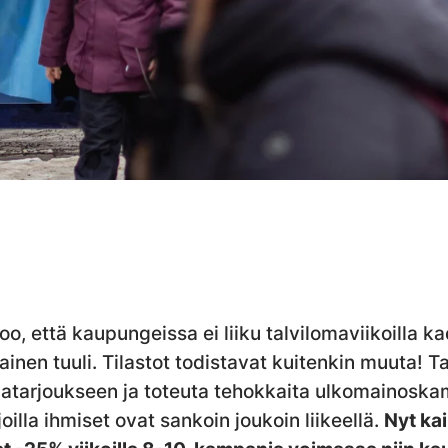
o, että kaupungeissa ei liiku talvilomaviikoilla ka
ainen tuuli. Tilastot todistavat kuitenkin muuta! T
matarjoukseen ja toteuta tehokkaita ulkomainoska
 joilla ihmiset ovat sankoin joukoin liikeellä.
Nyt kai