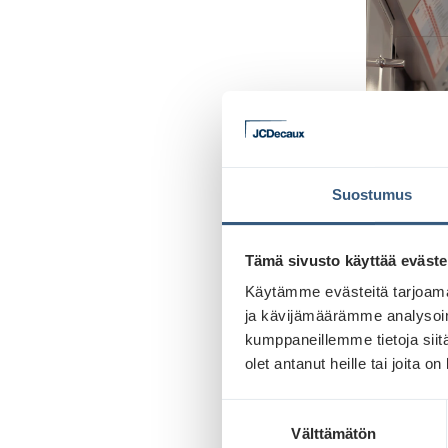
Suostumus
Tämä sivusto käyttää eväste
Käytämme evästeitä tarjoama
ja kävijämäärämme analysoim
kumppaneillemme tietoja siitä
olet antanut heille tai joita o
S
Välttämätön
u
Tavoita i