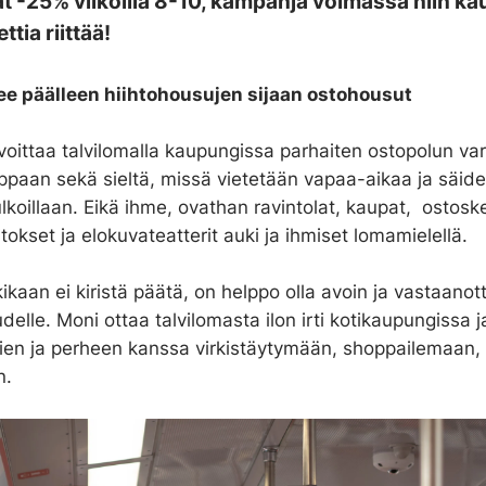
at -25% viikoilla 8-10, kampanja voimassa niin ka
ttia riittää!
e päälleen hiihtohousujen sijaan ostohousut
voittaa talvilomalla kaupungissa parhaiten ostopolun var
ppaan sekä sieltä, missä vietetään vapaa-aikaa ja säid
ulkoillaan. Eikä ihme, ovathan ravintolat, kaupat, ostosk
aitokset ja elokuvateatterit auki ja ihmiset lomamielellä.
ikaan ei kiristä päätä, on helppo olla avoin ja vastaano
udelle. Moni ottaa talvilomasta ilon irti kotikaupungissa j
vien ja perheen kanssa virkistäytymään, shoppailemaan
n.