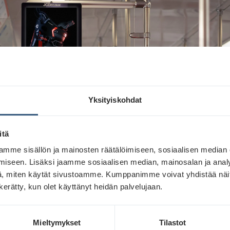
Yksityiskohdat
itä
mme sisällön ja mainosten räätälöimiseen, sosiaalisen median
iseen. Lisäksi jaamme sosiaalisen median, mainosalan ja analy
, miten käytät sivustoamme. Kumppanimme voivat yhdistää näitä t
n kerätty, kun olet käyttänyt heidän palvelujaan.
Mieltymykset
Tilastot
hmiset talvilomaviikoilla ulkona hulppealla edulla: -25