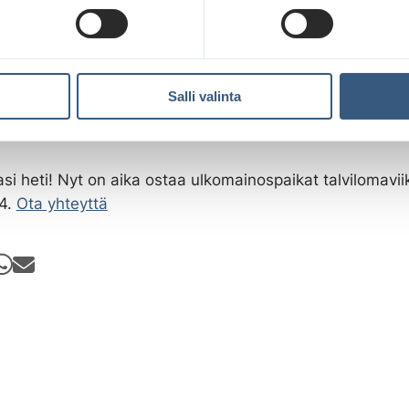
sista kampanjoista
arjoaa käyttöösi huikean talviedun sekä runsaasti erila
pintoja, joilla tavoitat ihmiset kaupungin parhailta paiko
Salli valinta
iikoilla. Ota yhteyttä, saat meiltä tarpeisiisi sopivan rat
paikassa oikeaan aikaan!
i heti! Nyt on aika ostaa ulkomainospaikat talvilomaviik
24.
Ota yhteyttä