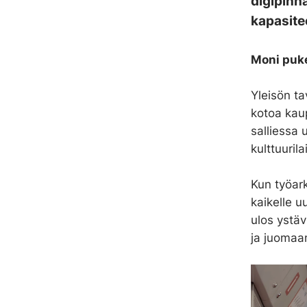
digipinn
kapasitee
Moni puke
Yleisön ta
kotoa kau
salliessa 
kulttuuril
Kun työark
kaikelle u
ulos ystä
ja juomaa