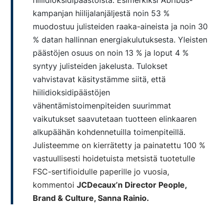
hiilidioksidipäästöistä. Esimerkiksi Abribus-
kampanjan hiilijalanjäljestä noin 53 %
muodostuu julisteiden raaka-aineista ja noin 30
%
datan hallinnan energiakulutuksesta.
Yleisten
päästöjen osuus on noin 13 % ja loput 4 %
syntyy julisteiden jakelusta. Tulokset
vahvistavat käsitystämme siitä, että
hiilidioksidipäästöjen
vähentämistoimenpiteiden suurimmat
vaikutukset saavutetaan tuotteen elinkaaren
alkupäähän kohdennetuilla toimenpiteillä.
J
ulisteemme on kierrätetty ja painatettu 100 %
vastuullisesti hoidetuista metsistä tuotetulle
FSC-sertifioidulle paperille jo vuosia,
kommentoi
JCDecaux’n
Director People,
Brand & Culture,
Sanna Rainio
.