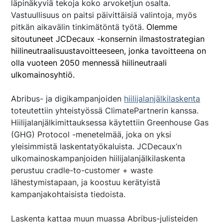
läpinäkyviä tekoja koko arvoketjun osalta.
Vastuullisuus on paitsi päivittäisiä valintoja, myös
pitkän aikavälin tinkimätöntä työtä.
Olemme
sitoutuneet JCDecaux -konsernin ilmastostrategian
hiilineutraalisuustavoitteeseen, jonka tavoitteena on
olla vuoteen 2050 mennessä hiilineutraali
ulkomainosyhtiö.
Abribus- ja digikampanjoiden
hiilijalanjälkilaskenta
toteutettiin yhteistyössä ClimatePartnerin kanssa.
Hiilijalanjälkimittauksessa käytettiin Greenhouse Gas
(GHG) Protocol -menetelmää, joka on yksi
yleisimmistä laskentatyökaluista. JCDecaux’n
ulkomainoskampanjoiden hiilijalanjälkilaskenta
perustuu
cradle-to-customer + waste
lähestymistapaan, ja koostuu
kerätyistä
kampanjakohtaisista tiedoista.
Laskenta kattaa muun muassa Abribus-julisteiden