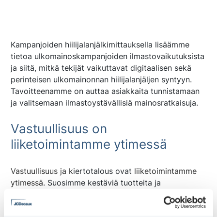
Kampanjoiden hiilijalanjälkimittauksella lisäämme
tietoa ulkomainoskampanjoiden ilmastovaikutuksista
ja siitä, mitkä tekijät vaikuttavat digitaalisen sekä
perinteisen ulkomainonnan hiilijalanjäljen syntyyn.
Tavoitteenamme on auttaa asiakkaita tunnistamaan
ja valitsemaan ilmastoystävällisiä mainosratkaisuja.
Vastuullisuus on
liiketoimintamme ytimessä
Vastuullisuus ja k
iertotalous ovat
liiketoimintamme
ytimessä
. Suosimme kestäviä tuotteita ja
materiaaleja, t
eemme jatkuvasti töitä
energiatehokkaampien laite- ja valaisuvalintojen