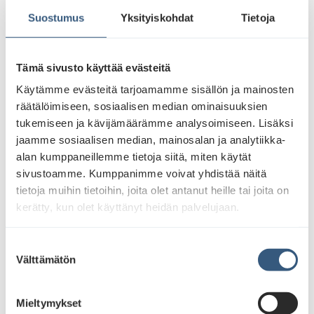
eteen ja
huolehdimme myös resurssien tehokkaasta
loppukäsittelystä. Helsingin vanhin käytössä oleva
Suostumus
Yksityiskohdat
Tietoja
bussipysäkki sijaitsee Herttoniemessä ja on
rakennettu vuonna 1990.
O
lemme käyttäneet
vuodesta 2018 ainoastaan päästötöntä sähköä,
Tämä sivusto käyttää evästeitä
jolloin mainosvälineidemme hiilijalanjälki
Käytämme evästeitä tarjoamamme sisällön ja mainosten
energiankulutuksen osalta on nolla.
räätälöimiseen, sosiaalisen median ominaisuuksien
tukemiseen ja kävijämäärämme analysoimiseen. Lisäksi
Ilmasto- ja y
mpäristönäkökulman lisäksi meille on
jaamme sosiaalisen median, mainosalan ja analytiikka-
tärkeää, että kannamme vastuumme yhteiskunnasta
alan kumppaneillemme tietoja siitä, miten käytät
ja toimintaympäristömme hyvinvoinnista.
Selvitimme
sivustoamme. Kumppanimme voivat yhdistää näitä
yhteistyössä PwC:n ja muiden ulkomainostoimijoiden
tietoja muihin tietoihin, joita olet antanut heille tai joita on
kanssa liiketoimintamme yhteiskunnalle tuomia
kerätty, kun olet käyttänyt heidän palvelujaan.
suoria- ja epäsuoria hyötyjä. JCDecaux kantaa
yhteiskuntavastuuta monella tavalla, joista ehkä
S
näkyvin Suomen suurimpien kaupunkien bussi- ja
Välttämätön
u
raitiovaunupysäkit.
o
s
Mieltymykset
Haluamme hiilijalanjälkilaskennallamme kannustaa
t