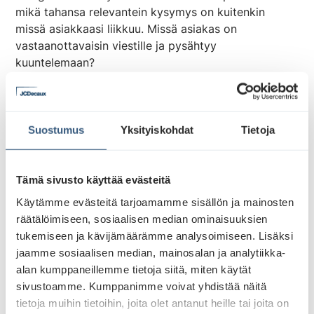
mikä tahansa relevantein kysymys on kuitenkin
missä asiakkaasi liikkuu. Missä asiakas on
vastaanottavaisin viestille ja pysähtyy
kuuntelemaan?
Viisas ajaa myös pitkillä valoilla
Taantumaa odotellessa yrityksissä käännytään
Suostumus
Yksityiskohdat
Tietoja
helposti kohti taktista tekemistä ja hintaviestintä
korostuu. Kasvuhakuiset yritykset eivät unohda
Tämä sivusto käyttää evästeitä
pitkän ajan tavoitteita, vaan investoivat myös
brändimarkkinointiin. Oikein kohdistetuilla
Käytämme evästeitä tarjoamamme sisällön ja mainosten
markkinointiviesteillä on nyt jos milloin mahdollisuus
räätälöimiseen, sosiaalisen median ominaisuuksien
kasvattaa markkinaosuutta, ne piirtää joilla on liitua.
tukemiseen ja kävijämäärämme analysoimiseen. Lisäksi
jaamme sosiaalisen median, mainosalan ja analytiikka-
alan kumppaneillemme tietoja siitä, miten käytät
sivustoamme. Kumppanimme voivat yhdistää näitä
tietoja muihin tietoihin, joita olet antanut heille tai joita on