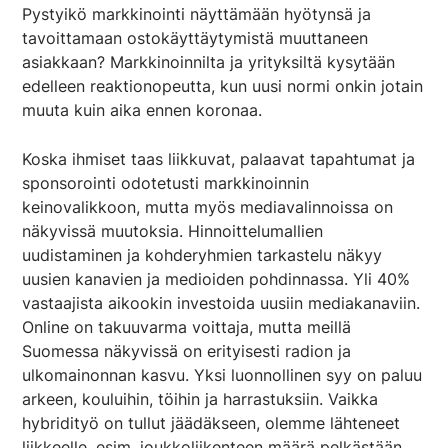
Pystyikö markkinointi näyttämään hyötynsä ja
tavoittamaan ostokäyttäytymistä muuttaneen
asiakkaan? Markkinoinnilta ja yrityksiltä kysytään
edelleen reaktionopeutta, kun uusi normi onkin jotain
muuta kuin aika ennen koronaa.
Koska ihmiset taas liikkuvat, palaavat tapahtumat ja
sponsorointi odotetusti markkinoinnin
keinovalikkoon, mutta myös mediavalinnoissa on
näkyvissä muutoksia. Hinnoittelumallien
uudistaminen ja kohderyhmien tarkastelu näkyy
uusien kanavien ja medioiden pohdinnassa. Yli 40%
vastaajista aikookin investoida uusiin mediakanaviin.
Online on takuuvarma voittaja, mutta meillä
Suomessa näkyvissä on erityisesti radion ja
ulkomainonnan kasvu. Yksi luonnollinen syy on paluu
arkeen, kouluihin, töihin ja harrastuksiin. Vaikka
hybridityö on tullut jäädäkseen, olemme lähteneet
liikkeelle, esim. joukkoliikenteen määrä pelkästään