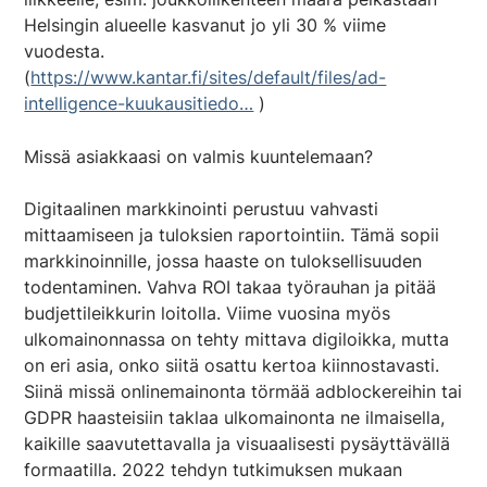
Helsingin alueelle kasvanut jo yli 30 % viime
vuodesta.
(
https://www.kantar.fi/sites/default/files/ad-
intelligence-kuukausitiedo…
)
Missä asiakkaasi on valmis kuuntelemaan?
Digitaalinen markkinointi perustuu vahvasti
mittaamiseen ja tuloksien raportointiin. Tämä sopii
markkinoinnille, jossa haaste on tuloksellisuuden
todentaminen. Vahva ROI takaa työrauhan ja pitää
budjettileikkurin loitolla. Viime vuosina myös
ulkomainonnassa on tehty mittava digiloikka, mutta
on eri asia, onko siitä osattu kertoa kiinnostavasti.
Siinä missä onlinemainonta törmää adblockereihin tai
GDPR haasteisiin taklaa ulkomainonta ne ilmaisella,
kaikille saavutettavalla ja visuaalisesti pysäyttävällä
formaatilla. 2022 tehdyn tutkimuksen mukaan