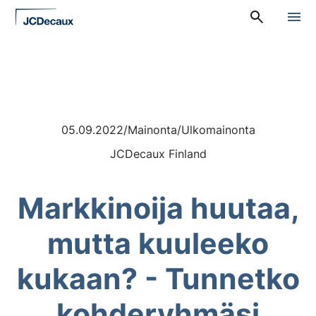
Siirry
A
suoraan
l
sisältöön
a
v
a
l
i
k
k
05.09.2022
/
Mainonta
/
Ulkomainonta
o
:
JCDecaux Finland
P
ä
ä
v
Markkinoija huutaa,
a
l
mutta kuuleeko
i
k
k
kukaan? - Tunnetko
o
kohderyhmäsi