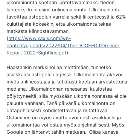
ulkomainonta koetaan luotettavammaksi tiedon
lähteeksi kuin esim. onlinemainonta. Ulkomainonta
tavoittaa ostopolun varrella sekä liikenteessä ja 62%
kuluttajista kokeekin, että ulkomainonta tekee
matkasta kiinnostavamman.
(
https://www.xaxis.com/wp-
content/uploads/2022/04/The-DOOH-Difference-
Report-2022-Sightline.pdf
)
Haastankin markkinoijaa miettimään, tunnetko
asiakkaasi ostopolun arjessa. Ulkomainonta aktivoi
myös onlineostajaa ja tutkitusti koetaan arvostettuna
mediana. Ulkomainonnan renesanssi kuulostaa
pölyttyneeltä, sillä myöskään ulkomainonnassa ei ole
paluuta vanhaan. Tänä päivänä ulkomainonta on
datapohjaisesti kohdistettavaa ja mitattavaa.
Ostaminen on myös avattu avoimesti asiakkaille ja
ulkomainontaa voi ostaa myös ohjelmallisesti. Myös
Google on lähtenyt tähän matkaan. Olipa kanava