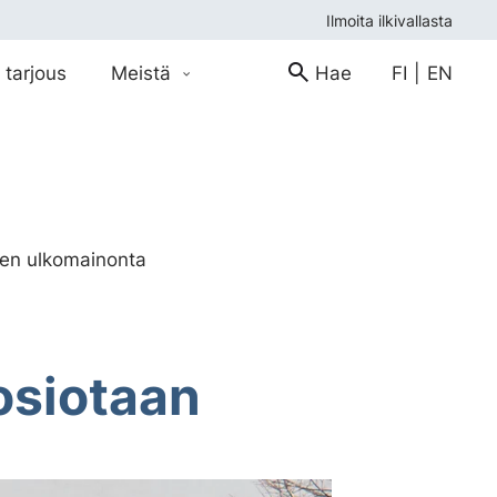
Ilmoita ilkivallasta
 tarjous
Meistä
Hae
FI
|
EN
nen ulkomainonta
osiotaan