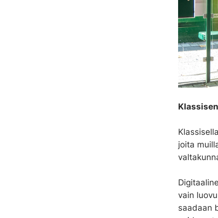
Klassisen
Klassisell
joita muil
valtakunna
Digitaalin
vain luovu
saadaan br