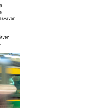
nä
a
kasvavan
ätyen
.