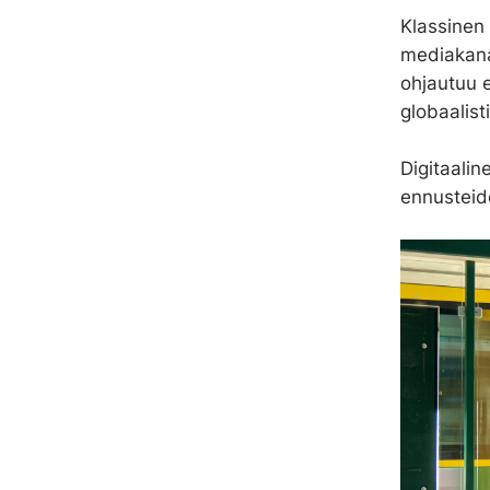
Klassinen 
t
mediakana
a
ohjautuu 
globaalist
Digitaali
ennusteid