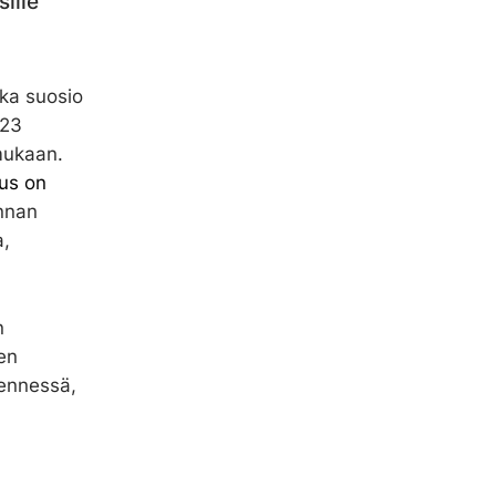
ille
nka suosio
023
mukaan.
us on
nnan
a,
n
en
ennessä,