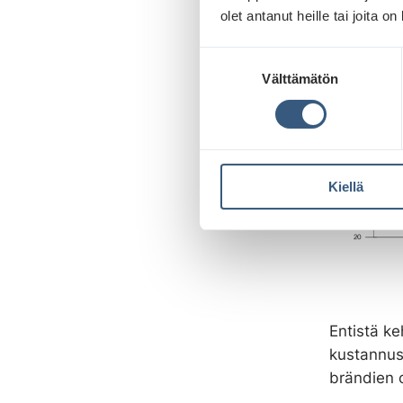
olet antanut heille tai joita o
S
Välttämätön
u
o
s
t
u
Kiellä
m
u
k
s
e
n
v
Entistä k
a
kustannus
l
brändien 
i
n