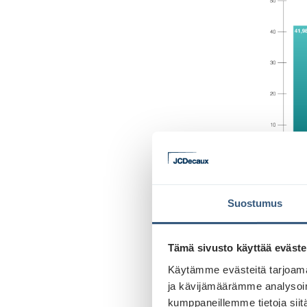
Suostumus
Suomessa 
ulkomaino
Tämä sivusto käyttää eväste
mennessä 
Käytämme evästeitä tarjoama
ja kävijämäärämme analysoim
kumppaneillemme tietoja siitä