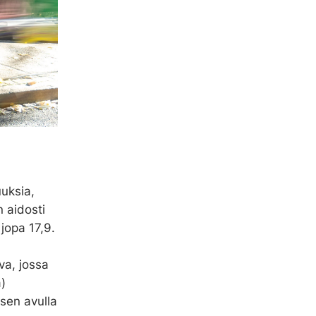
uuksia,
n aidosti
jopa 17,9.
va, jossa
)
sen avulla