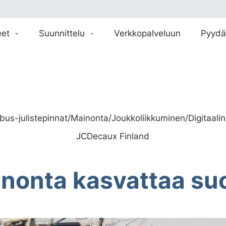
eet
Suunnittelu
Verkkopalveluun
Pyydä
bus-julistepinnat
/
Mainonta
/
Joukkoliikkuminen
/
Digitaali
JCDecaux Finland
nonta kasvattaa su