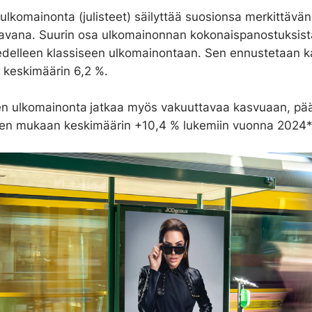
ulkomainonta (julisteet) säilyttää suosionsa merkittävä
vana. Suurin osa ulkomainonnan kokonaispanostuksist
edelleen klassiseen ulkomainontaan. Sen ennustetaan 
i keskimäärin 6,2 %.
nen ulkomainonta
jatkaa myös vakuuttavaa kasvuaan, pä
en mukaan keskimäärin +10,4 % lukemiin vuonna 2024*