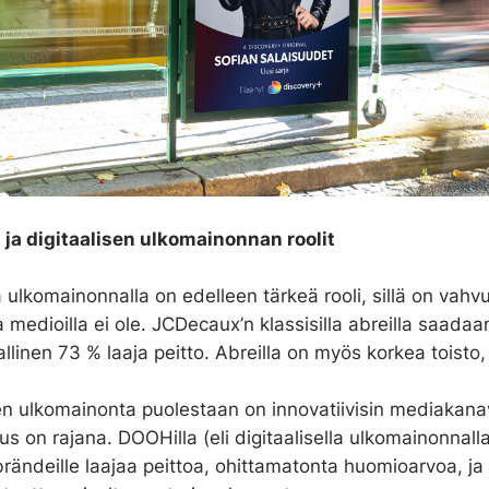
 ja digitaalisen ulkomainonnan roolit
a ulkomainonnalla on edelleen tärkeä rooli, sillä on vahv
la medioilla ei ole. JCDecaux’n klassisilla abreilla saadaa
llinen 73 % laaja peitto. Abreilla on myös korkea toisto, 
en ulkomainonta puolestaan on innovatiivisin mediakana
us on rajana. DOOHilla (eli digitaalisella ulkomainonnalla
ändeille laajaa peittoa, ohittamatonta huomioarvoa, ja 