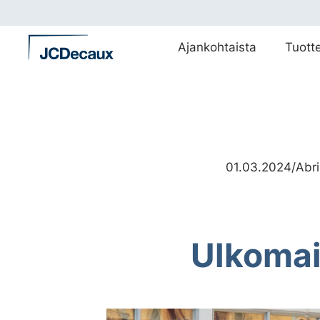
Siirry
suoraan
sisältöön
Ajankohtaista
Tuott
01.03.2024
/
Abri
Ulkomai