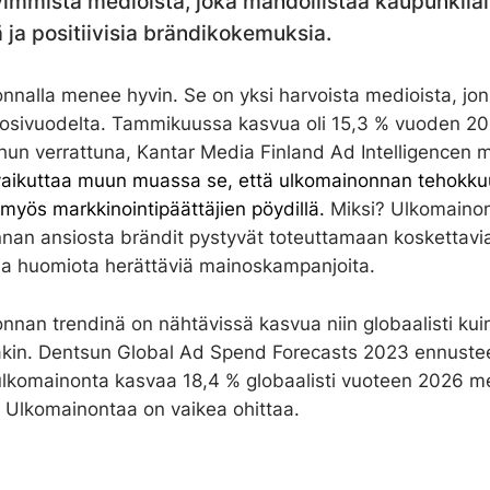
immista medioista, joka mahdollistaa kaupunkilais
 ja positiivisia brändikokemuksia.
nnalla menee hyvin. Se on yksi harvoista medioista, jo
osivuodelta. Tammikuussa kasvua oli 15,3 % vuoden 2
un verrattuna, Kantar Media Finland Ad Intelligencen 
aikuttaa muun muassa se, että ulkomainonnan tehokku
myös markkinointipäättäjien pöydillä.
Miksi? Ulkomaino
nnan ansiosta brändit pystyvät toteuttamaan koskettavi
 ja huomiota herättäviä mainoskampanjoita.
nan trendinä on nähtävissä kasvua niin globaalisti kui
in. Dentsun Global Ad Spend Forecasts 2023 ennuste
lkomainonta kasvaa 18,4 % globaalisti vuoteen 2026 m
. Ulkomainontaa on vaikea ohittaa.