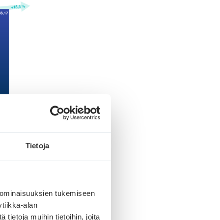
Tietoja
aikana
en 2026
 ominaisuuksien tukemiseen
tiikka-alan
ietoja muihin tietoihin, joita