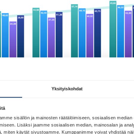
Yksityiskohdat
ulkomainospanostukset ovat kasvussa. Vuoden 2024 
nnan panostusten ennustetaan kasvavan 6 % ja vuote
itä
huikeat 17 %*.
mme sisällön ja mainosten räätälöimiseen, sosiaalisen median
iseen. Lisäksi jaamme sosiaalisen median, mainosalan ja analy
, miten käytät sivustoamme. Kumppanimme voivat yhdistää näitä t