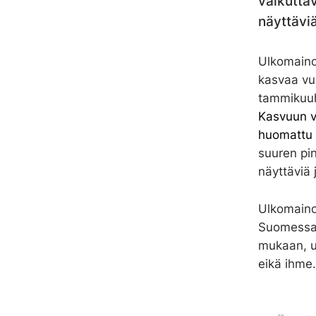
vaikuttav
näyttäviä
Ulkomaino
kasvaa vu
tammikuuh
Kasvuun v
huomattu 
suuren pi
näyttäviä
Ulkomainon
Suomessak
mukaan, u
eikä ihme