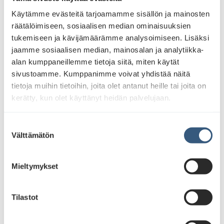
JCDecaux’n Kuukauden parhaat -konsepti korostaa
Käytämme evästeitä tarjoamamme sisällön ja mainosten
ulkomainonnan visuaalisen vaikuttavuuden
räätälöimiseen, sosiaalisen median ominaisuuksien
merkitystä. Optix tunnistaa mainosten elementtejä,
tukemiseen ja kävijämäärämme analysoimiseen. Lisäksi
jotka tehokkaimmin kiinnittävät katsojien huomion ja
jaamme sosiaalisen median, mainosalan ja analytiikka-
lisäävät sitoutumista. Optix on arvokas työkalu
alan kumppaneillemme tietoja siitä, miten käytät
mainoskampanjoiden suunnittelussa tuoden
sivustoamme. Kumppanimme voivat yhdistää näitä
ulkomainontaan tehoa vaikuttavuuden kautta.
tietoja muihin tietoihin, joita olet antanut heille tai joita on
kerätty, kun olet käyttänyt heidän palvelujaan.
Kysy lisätietoja JCDecauxin Business Insight
Manager
Sari Nissiseltä
(
sari.nissinen@jcdecaux.com
, p.
0207 758 222
)
S
Välttämätön
u
o
s
Mieltymykset
t
u
m
Tilastot
u
k