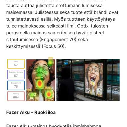
tausta auttaa julistetta erottumaan lumisessa
maisemassa. Julisteessa sekä tuote että brändi ovat
tunnistettavasti esillä. Myös tuotteen käyttöyhteys
tulee mainoksessa selkeästi ilmi. Optix-tulosten
perusteella mainos saa erityisen hyvät pisteet
sitoutumisessa (Engagement 70) sekä
keskittymisessä (Focus 50).
Fazer Alku – Ruoki iloa
Fazer Alku -mainos hyödyntää ihmishahmoa