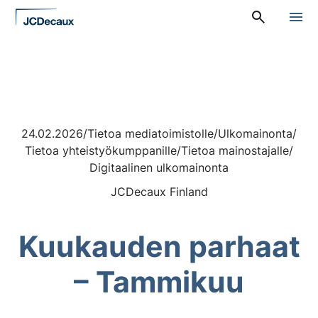
Siirry
A
suoraan
l
sisältöön
a
v
a
l
i
k
k
24.02.2026
/
Tietoa mediatoimistolle
/
Ulkomainonta
/
o
:
Tietoa yhteistyökumppanille
/
Tietoa mainostajalle
/
P
Digitaalinen ulkomainonta
ä
ä
JCDecaux Finland
v
a
l
Kuukauden parhaat
i
k
k
– Tammikuu
o