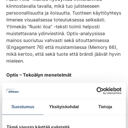
kiinnostavalla tavalla, mikä tuo julisteeseen
persoonallisuutta ja iloisuutta. Tuotteen käyttöyhteys
ilmenee visuaalisessa toteutuksessa selkeästi.
Ytimekäs ”Ruoki iloa” -teksti toimii helposti
muistettavana ydinviestinä. Optix-analyysissa
mainos suoriutuu vahvasti sekä sitouttamisessa
(Engagement 76) että muistamisessa (Memory 66),
mikä kertoo, että sekä tuote että brändi jäävät hyvin
mieleen.
Optix – Tekoälyn menetelmät
Optix on JCDecaux’n työkalu, joka perustuu
Neuronsin tekoälyyn. Kyseinen tekoäly hyödyntää
neurotieteeseen ja koneoppimiseen perustuvia
Suostumus
Yksityiskohdat
Tietoja
menetelmiä ennustaessaan ihmisten reaktioita
visuaalisiin ärsykkeisiin.
Tämä sivusto käyttää evästeitä