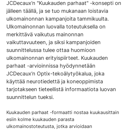
JCDecaux’n "Kuukauden parhaat" -konsepti on
jälleen täällä, ja se tuo mukanaan loistavia
ulkomainonnan kampanjoita tammikuulta.
Ulkomainonnan luovalla toteutuksella on
merkittävä vaikutus mainonnan
vaikuttavuuteen, ja siksi kampanjoiden
suunnittelussa tulee ottaa huomioon
ulkomainonnan erityispiirteet. Kuukauden
parhaat -arvioinnissa hyödynnetään
JCDecaux’n Optix-tekoälytyökalua, joka
käyttää neurotiedettä ja koneoppimista
tarjotakseen tieteellistä informaatiota luovan
suunnittelun tueksi.
Kuukauden parhaat -formaatti nostaa kuukausittain
esiin kolme kuukauden parasta
ulkomainostoteutusta, jotka arvioidaan