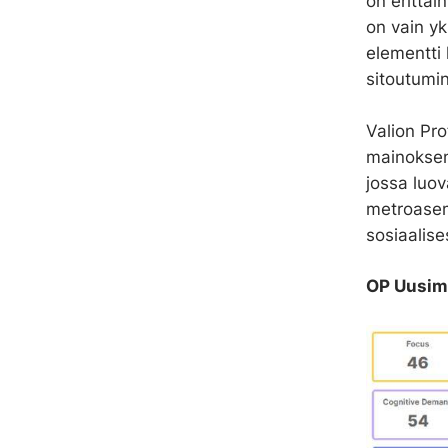
on erittäi
on vain yk
elementti
sitoutumi
Valion Pr
mainoksen
jossa luov
metroasem
sosiaalis
OP Uusima