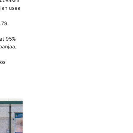
 luovassa
iian usea
 79.
mat 95%
panjaa,
yös