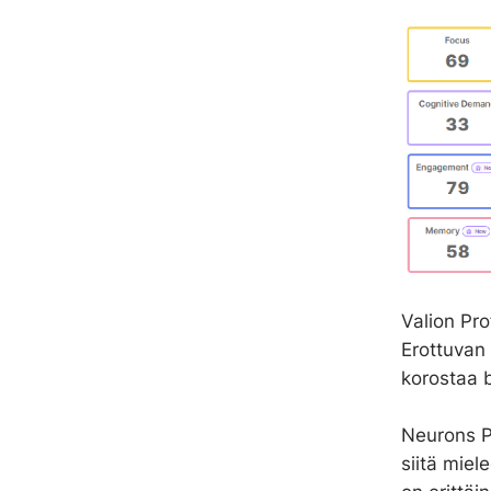
t
a
Valion Pro
Erottuvan 
korostaa b
Neurons P
siitä miel