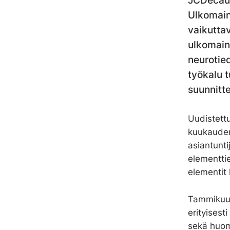
JCDecaux
Ulkomain
vaikutta
ulkomain
neurotie
työkalu t
suunnitte
Uudistett
kuukauden
asiantunti
elementti
elementit 
Tammikuu o
erityisest
sekä huomi