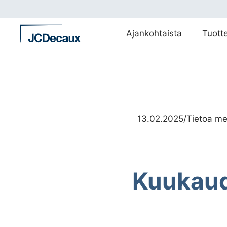
Siirry
suoraan
sisältöön
Ajankohtaista
Tuott
13.02.2025
/
Tietoa me
Kuukaud