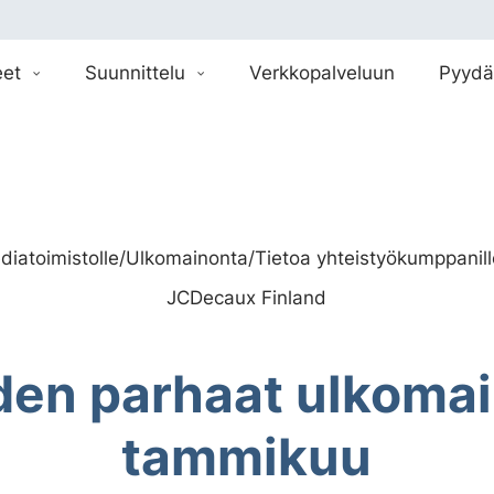
eet
Suunnittelu
Verkkopalveluun
Pyydä
diatoimistolle
/
Ulkomainonta
/
Tietoa yhteistyökumppanil
JCDecaux Finland
en parhaat ulkomai
tammikuu