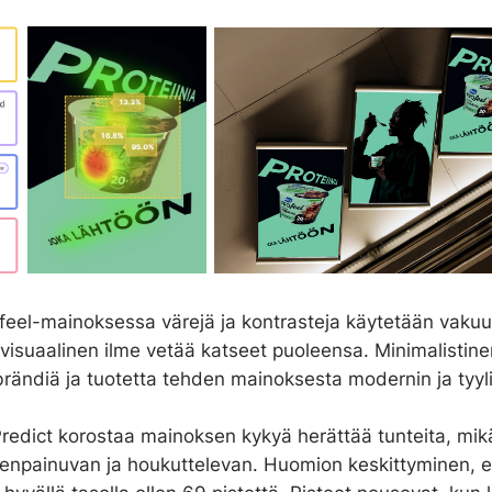
feel-mainoksessa värejä ja kontrasteja käytetään vakuut
visuaalinen ilme vetää katseet puoleensa. Minimalistinen
rändiä ja tuotetta tehden mainoksesta modernin ja tyyl
redict korostaa mainoksen kykyä herättää tunteita, mik
eenpainuvan ja houkuttelevan. Huomion keskittyminen, el