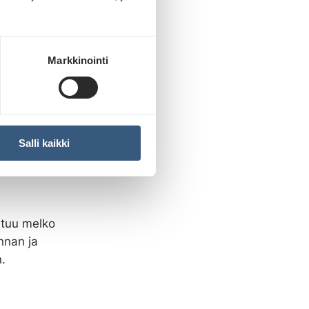
.
isista
Markkinointi
jää hyvin
ry” kuvaa
staan
Salli kaikki
touttavaa
spisteet
utuu melko
nnan ja
.