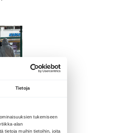
Tietoja
i
immät
 ominaisuuksien tukemiseen
tiikka-alan
istä
ietoja muihin tietoihin, joita