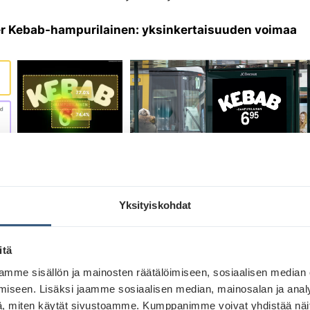
r Kebab-hampurilainen: yksinkertaisuuden voimaa
Yksityiskohdat
in Kebab-hampurilaisen mainos on täydellinen esimerkk
itä
isen luovan voimasta. Mainos tuo selkeästi esille tärke
mme sisällön ja mainosten räätälöimiseen, sosiaalisen median
 mustaa taustaa vasten, mikä luo voimakkaan kontrastin
iseen. Lisäksi jaamme sosiaalisen median, mainosalan ja analy
 viestin nopean sisäistämisen. Lyhyt copy tarkentaa, m
, miten käytät sivustoamme. Kumppanimme voivat yhdistää näitä t