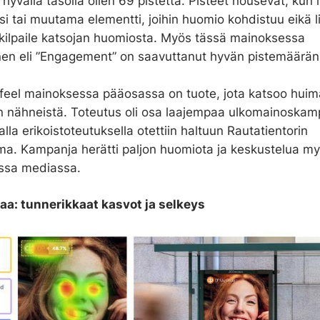
n hyvällä tasolla ollen 69 pistettä. Pisteet nousevat, kun
si tai muutama elementti, joihin huomio kohdistuu eikä l
 kilpaile katsojan huomiosta. Myös tässä mainoksessa
nen eli ”Engagement” on saavuttanut hyvän pistemäärän
ofeel mainoksessa pääosassa on tuote, jota katsoo hui
 nähneistä. Toteutus oli osa laajempaa ulkomainoskam
alla erikoistoteutuksella otettiin haltuun Rautatientorin
a. Kampanja herätti paljon huomiota ja keskustelua m
essa mediassa.
a: tunnerikkaat kasvot ja selkeys