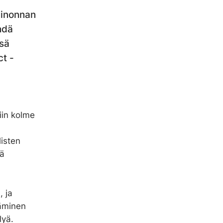
ainonnan
hdä
sä
t -
iin kolme
listen
kä
, ja
täminen
lyä.