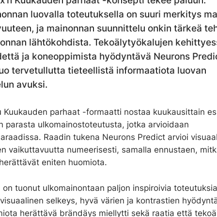
’n Kuukauden parhaat -konsepti tekee paluun.
onnan luovalla toteutuksella on suuri merkitys m
vuuteen, ja mainonnan suunnittelu onkin tärkeä te
onnan lähtökohdista. Tekoälytyökalujen kehittyes
dettä ja koneoppimista hyödyntävä Neurons Predic
uo tervetullutta tieteellistä informaatiota luovan
lun avuksi.
u Kuukauden parhaat -formaatti nostaa kuukausittain es
 parasta ulkomainostoteutusta, jotka arvioidaan
jaraadissa. Raadin tukena Neurons Predict arvioi visuaa
en vaikuttavuutta numeerisesti, samalla ennustaen, mit
herättävät eniten huomiota.
n tuonut ulkomainontaan paljon inspiroivia toteutuksia
i visuaalinen selkeys, hyvä värien ja kontrastien hyödyn
ota herättävä brändäys miellytti sekä raatia että tekoä