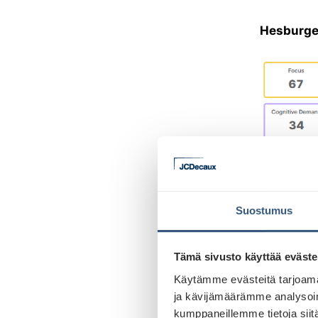
Hesburge
Suostumus
Hesburger
Tämä sivusto käyttää eväste
yksinkerta
Käytämme evästeitä tarjoama
elementit
ja kävijämäärämme analysoim
varmistaen
kumppaneillemme tietoja siitä