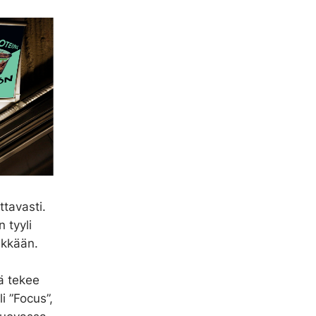
tavasti.
 tyyli
ikkään.
ä tekee
i ”Focus”,