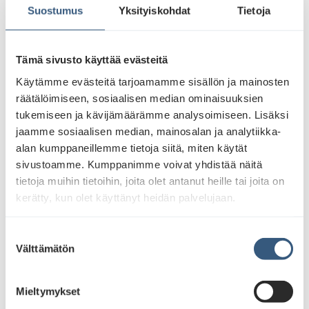
Suostumus
Yksityiskohdat
Tietoja
Tämä sivusto käyttää evästeitä
Käytämme evästeitä tarjoamamme sisällön ja mainosten
räätälöimiseen, sosiaalisen median ominaisuuksien
Laajempaa digitaalista tavoittavuutta Vantaalla
tukemiseen ja kävijämäärämme analysoimiseen. Lisäksi
jaamme sosiaalisen median, mainosalan ja analytiikka-
Vantaan digiverkoston tavoittavuus laajenee, kun
alan kumppaneillemme tietoja siitä, miten käytät
Tikkurilan digipinnat sijoitetaan laajemmalle alueelle.
sivustoamme. Kumppanimme voivat yhdistää näitä
Uudet sijainnit ovat Talvikkitiellä ja pian myös
tietoja muihin tietoihin, joita olet antanut heille tai joita on
Ratatiellä, mikä kattaa laajemmin Tikkurilan keskeiset
kerätty, kun olet käyttänyt heidän palvelujaan.
väylät. Lisäksi Myyrmäkeen kauppakeskus
Myyrmannin läheisyyteen on asennettu digipintoja.
S
Tämä tuo mainostajille mahdollisuuden tavoittaa
Välttämätön
u
entistä monipuolisemmin vantaalaiset asukkaat sekä
o
kauppakeskuksessa asioivat.
s
Mieltymykset
t