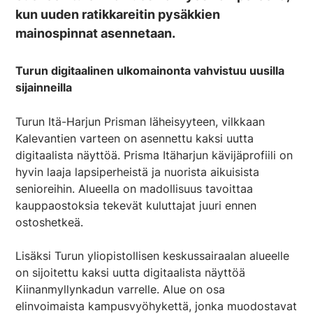
kun uuden ratikkareitin pysäkkien
mainospinnat
asennetaan.
Turun digitaalinen ulkomainonta vahvistuu uusilla
sijainneilla
Turun Itä-Harjun Prisman läheisyyteen, vilkkaan
Kalevantien varteen on
asennettu
kaksi uutta
digitaalista näyttöä. Prisma Itäharjun kävijäprofiili on
hyvin laaja lapsiperheistä ja nuorista aikuisista
senioreihin. Alueella on madollisuus tavoittaa
kauppaostoksia tekevät kuluttajat juuri ennen
ostoshetkeä.
Lisäksi Turun yliopistollisen keskussairaalan alueelle
on sijoitettu kaksi uutta digitaalista näyttöä
Kiinanmyllynkadun varrelle. Alue on osa
elinvoimaista kampusvyöhykettä, jonka muodostavat