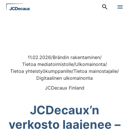
Siirry
A
suoraan
l
sisältöön
a
v
a
l
i
k
k
o
11.02.2026
/
Brändin rakentaminen
/
:
Tietoa mediatoimistolle
/
Ulkomainonta
/
P
ä
Tietoa yhteistyökumppanille
/
Tietoa mainostajalle
/
ä
Digitaalinen ulkomainonta
v
a
JCDecaux Finland
l
i
k
JCDecaux’n
k
o
verkosto laajenee –