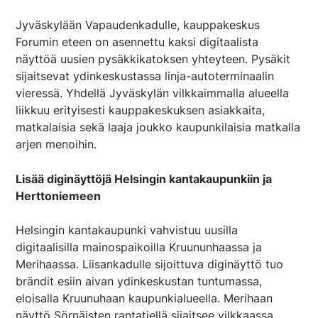
Jyväskylään Vapaudenkadulle, kauppakeskus
Forumin eteen on
asennettu
kaksi digitaalista
näyttöä uusien pysäkkikatoksen yhteyteen. Pysäkit
sijaitsevat ydinkeskustassa linja-autoterminaalin
vieressä. Yhdellä Jyväskylän vilkkaimmalla alueella
liikkuu erityisesti kauppakeskuksen asiakkaita,
matkalaisia sekä laaja joukko kaupunkilaisia matkalla
arjen menoihin.
Lisää diginäyttöjä Helsingin kantakaupunkiin ja
Herttoniemeen
Helsingin kantakaupunki vahvistuu uusilla
digitaalisilla mainospaikoilla Kruununhaassa ja
Merihaassa. Liisankadulle sijoittuva diginäyttö tuo
brändit esiin aivan ydinkeskustan tuntumassa,
eloisalla Kruunuhaan kaupunkialueella. Merihaan
näyttö Sörnäisten rantatiellä sijaitsee vilkkaassa