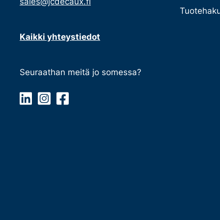
sales@jcdecaux.fi
Tuotehaku
Kaikki yhteystiedot
Seuraathan meitä jo somessa?