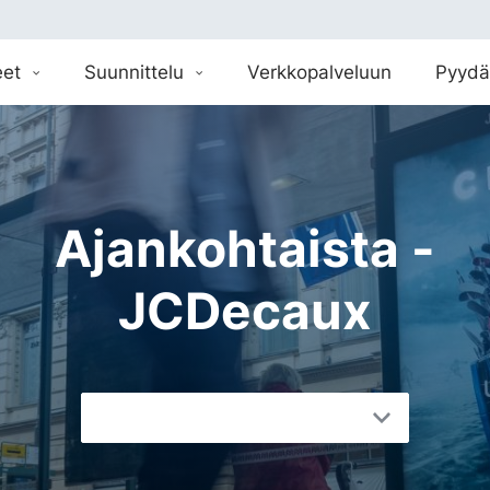
eet
Suunnittelu
Verkkopalveluun
Pyydä
Ajankohtaista -
JCDecaux