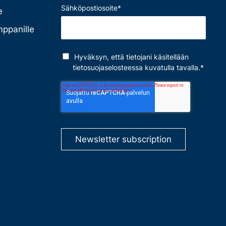
Sähköpostiosoite
*
e
mppanille
Hyväksyn, että tietojani käsitellään
tietosuojaselosteessa
kuvatulla tavalla.
*