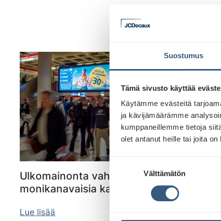
Suostumus
Tämä sivusto käyttää eväste
Käytämme evästeitä tarjoama
ja kävijämäärämme analysoim
kumppaneillemme tietoja siitä
olet antanut heille tai joita o
S
Välttämätön
Ulkomainonta vahvistaa ylivoimaisesti
u
o
monikanavaisia kampanjoita
s
t
Lue lisää