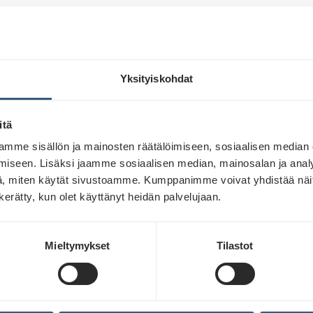
Lue lisää
Yksityiskohdat
itä
mme sisällön ja mainosten räätälöimiseen, sosiaalisen median
iseen. Lisäksi jaamme sosiaalisen median, mainosalan ja analy
, miten käytät sivustoamme. Kumppanimme voivat yhdistää näitä t
n kerätty, kun olet käyttänyt heidän palvelujaan.
Mieltymykset
Tilastot
Pitkäjänteinen brändityö luo kestävää
kasvua – Näin ulkomainonta rakentaa
etumatkaa