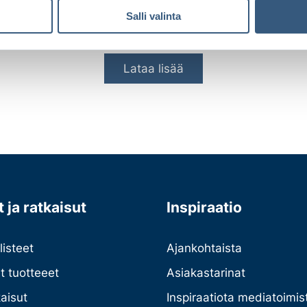
Lue lisää
Salli valinta
Lataa lisää
 ja ratkaisut
Inspiraatio
listeet
Ajankohtaista
et tuotteeet
Asiakastarinat
kaisut
Inspiraatiota mediatoimist