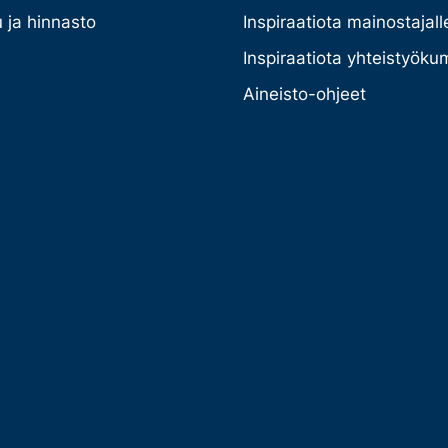
 ja hinnasto
Inspiraatiota mainostajall
Inspiraatiota yhteistyöku
Aineisto-ohjeet