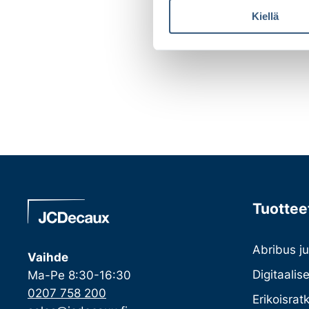
u
Kiellä
m
u
k
s
e
n
v
a
l
i
n
t
Tuotteet
a
Abribus ju
Vaihde
Digitaalis
Ma-Pe 8:30-16:30
0207 758 200
Erikoisrat