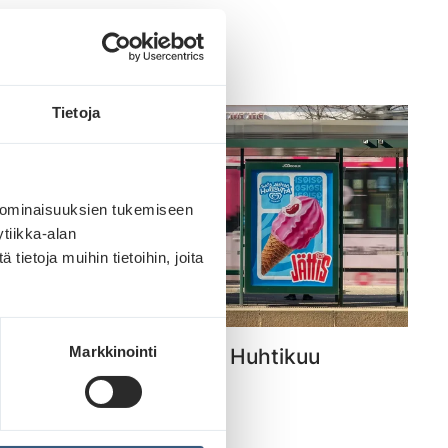
Lue lisää
Tietoja
 ominaisuuksien tukemiseen
tiikka-alan
ietoja muihin tietoihin, joita
Markkinointi
Kuukauden parhaat – Huhtikuu
Lue lisää