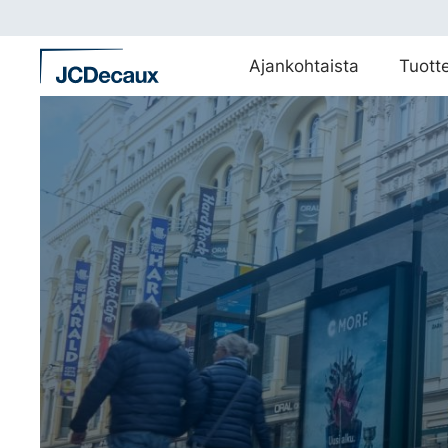
Siirry
suoraan
sisältöön
Ajankohtaista
Tuott