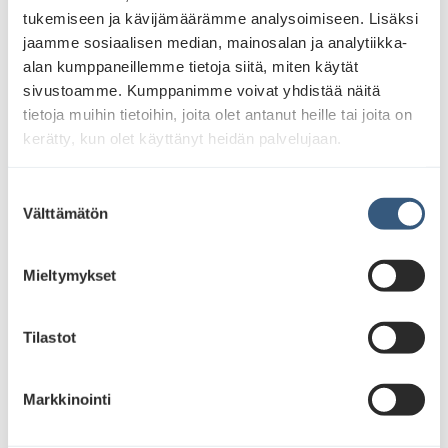
tukemiseen ja kävijämäärämme analysoimiseen. Lisäksi
jaamme sosiaalisen median, mainosalan ja analytiikka-
alan kumppaneillemme tietoja siitä, miten käytät
sivustoamme. Kumppanimme voivat yhdistää näitä
tietoja muihin tietoihin, joita olet antanut heille tai joita on
kerätty, kun olet käyttänyt heidän palvelujaan.
S
Välttämätön
u
o
s
Mieltymykset
t
u
m
Tilastot
u
k
Markkinointi
s
e