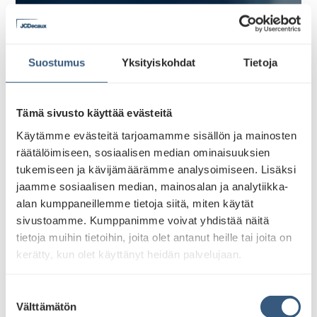
Ajankohtaista -
JCDecaux
Suostumus
Yksityiskohdat
Tietoja
Tämä sivusto käyttää evästeitä
Käytämme evästeitä tarjoamamme sisällön ja mainosten
räätälöimiseen, sosiaalisen median ominaisuuksien
tukemiseen ja kävijämäärämme analysoimiseen. Lisäksi
jaamme sosiaalisen median, mainosalan ja analytiikka-
alan kumppaneillemme tietoja siitä, miten käytät
sivustoamme. Kumppanimme voivat yhdistää näitä
tietoja muihin tietoihin, joita olet antanut heille tai joita on
kerätty, kun olet käyttänyt heidän palvelujaan.
S
Välttämätön
u