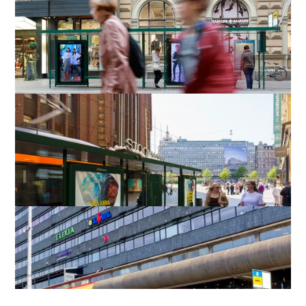
Suomen ulkomainosmarkkinan suurimmat
toimijat lanseeraavat uuden
yleisömittausjärjestelmän
Lue lisää
JCDecaux’n digitaalisille liiketoiminnoille
on myönnetty ISO27001 -sertifikaatti
Lue lisää
Katoksiin kohdistuvan ilkivallan määrä