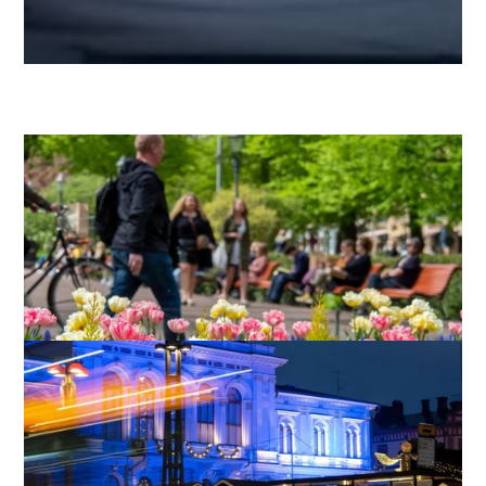
Kesällä ulkomainostaja tavoittaa
kotikaupunkilaisten lisäksi matkailijat ja
mökkeilijät