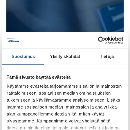
Ajankohtaista -
Suostumus
Yksityiskohdat
Tietoja
JCDecaux
Tämä sivusto käyttää evästeitä
Käytämme evästeitä tarjoamamme sisällön ja mainosten
räätälöimiseen, sosiaalisen median ominaisuuksien
tukemiseen ja kävijämäärämme analysoimiseen. Lisäksi
jaamme sosiaalisen median, mainosalan ja analytiikka-
alan kumppaneillemme tietoja siitä, miten käytät
sivustoamme. Kumppanimme voivat yhdistää näitä
tietoja muihin tietoihin, joita olet antanut heille tai joita on