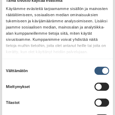
Tämä sivusto käyttää evästeitä
Käytämme evästeitä tarjoamamme sisällön ja mainosten
räätälöimiseen, sosiaalisen median ominaisuuksien
tukemiseen ja kävijämäärämme analysoimiseen. Lisäksi
jaamme sosiaalisen median, mainosalan ja analytiikka-
alan kumppaneillemme tietoja siitä, miten käytät
sivustoamme. Kumppanimme voivat yhdistää näitä
tietoja muihin tietoihin, joita olet antanut heille tai joita on
kerätty, kun olet käyttänyt heidän palvelujaan.
S
Välttämätön
u
o
s
Mieltymykset
t
u
m
Tilastot
u
k