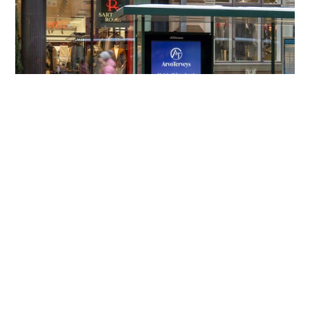
Vaikuttava ulkomainonta nosti
ArvoTerveyden liikevaihtoa ja sai
ajanvaraukset kasvuun
Lue lisää