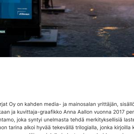
rjat Oy on kahden media- ja mainosalan yrittäjän, sisäll
kaan ja kuvittaja-graafikko Anna Aallon vuonna 2017 p
ntamo, joka syntyi unelmasta tehdä merkityksellisiä laste
n tarina alkoi hyvää tekevällä trilogialla, jonka kirjoilla