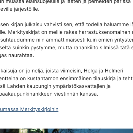
 muassa eläinsuojelulle ja lasten ja perheiden parissa
eville järjestöille.
en kirjan julkaisu vahvisti sen, että todella haluamme l
ielle. Merkityskirjat on meille rakas harrastuksenomainen
i suhtaudumme niin ammattimaisesti kuin omien yritys
seltä suinkin pystymme, mutta rahankiilto silmissä tätä e
gas naurahtaa.
lkaisuja on jo neljä, joista viimeisin, Helga ja Helmeri
entteina on kustantamon ensimmäinen tilauskirja ja teht
ssä Lahden kaupungin ympäristökasvattajien ja
pääkaupunkihankkeen viestinnän kanssa.
umassa Merkityskirjoihin