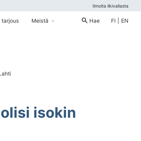
Ilmoita ilkivallasta
 tarjous
Meistä
Hae
FI
|
EN
Lahti
lisi isokin