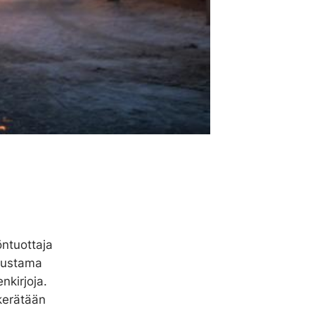
öntuottaja
erustama
nkirjoja.
 kerätään