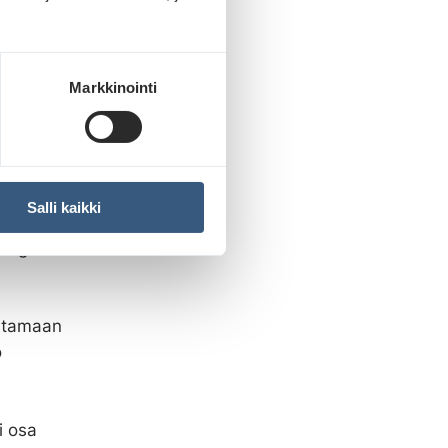
a
pakamarin
Markkinointi
lmaista
imme
eko
Salli kaikki
mojemme
Kangas
ostamaan
o
i osa