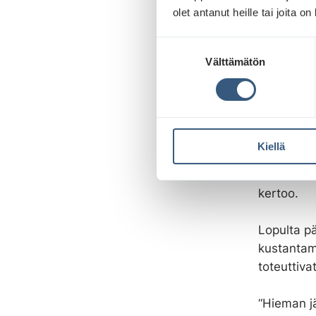
Ulkoma
olet antanut heille tai joita o
Alkuvuode
S
Välttämätön
u
somepostau
o
ulkomainos
s
t
“Voiton v
u
tehokkaas
Kiellä
m
brändiämm
u
oivaltaval
k
kertoo.
s
e
Lopulta pä
n
kustantamo
v
toteuttivat
a
l
i
“Hieman jä
n