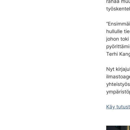
rahaa muun
työskentel
“Ensimmäis
hullulle t
johon tok
pyörittämi
Terhi Kan
Nyt kirjaju
ilmastoag
yhteistyö
ympäristö
Käy tutust