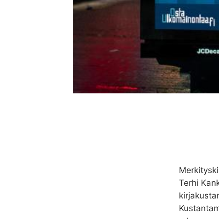
Merkityski
Terhi Kan
kirjakusta
Kustantamo