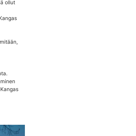
 ollut
 Kangas
 mitään,
ta.
kaminen
, Kangas