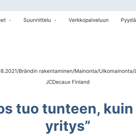
eet
Suunnittelu
Verkkopalveluun
Pyydä
08.2021
/
Brändin rakentaminen
/
Mainonta
/
Ulkomainonta
/
JCDecaux Finland
s tuo tunteen, kuin o
yritys”