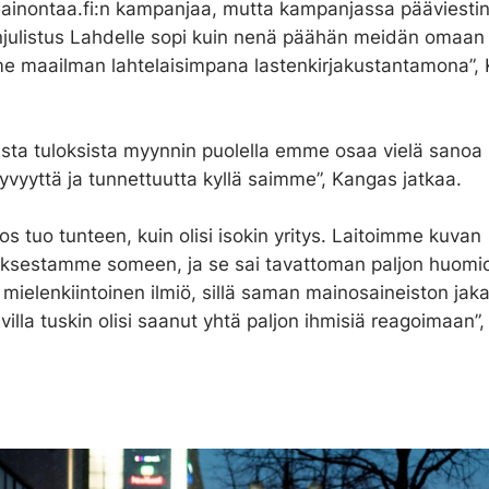
ainontaa.fi:n kampanjaa, mutta kampanjassa pääviestinä
julistus Lahdelle sopi kuin nenä päähän meidän omaan
e maailman lahtelaisimpana lastenkirjakustantamona”,
ista tuloksista myynnin puolella emme osaa vielä sanoa
vyyttä ja tunnettuutta kyllä saimme”, Kangas jatkaa.
s tuo tunteen, kuin olisi isokin yritys. Laitoimme kuvan
ksestamme someen, ja se sai tavattoman paljon huomio
mielenkiintoinen ilmiö, sillä saman mainosaineiston ja
lla tuskin olisi saanut yhtä paljon ihmisiä reagoimaan”