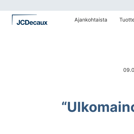
Siirry
suoraan
sisältöön
Ajankohtaista
Tuott
09.
“Ulkomaino