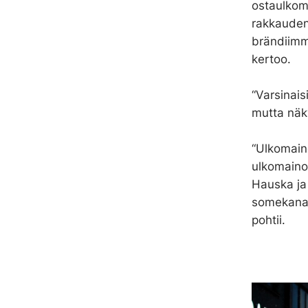
ostaulkom
t
rakkauden
a
brändiimm
kertoo.
“Varsinais
mutta näky
“Ulkomaino
ulkomaino
Hauska ja 
somekanavi
pohtii.