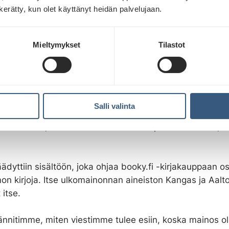
inos keräsi huomiota somekanavill
n kerätty, kun olet käyttänyt heidän palvelujaan.
sta Menestyskirjoissakin huomattiin Lahden Nuorkaup
Mieltymykset
Tilastot
s ostaulkomainontaa.fi:n kilpailusta, jossa tarjolla oli i
tilaa voittajalle.
ahvistuksen jälkeen pohdimme paljon, miten hyödyntäis
ti ilmaisen paikan Lahden keskustassa – vahvistaisimm
Salli valinta
e ja ilahduttaisimmeko lahtelaisia ihanien piirroshah
la sanailulla, vai tekisimmekö taktisempaa mainontaa”, 
ädyttiin sisältöön, joka ohjaa booky.fi -kirjakauppaan 
n kirjoja. Itse ulkomainonnan aineiston Kangas ja Aalt
 itse.
nnitimme, miten viestimme tulee esiin, koska mainos ol