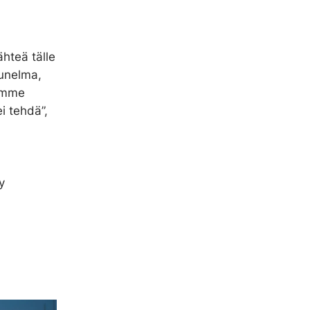
ähteä tälle
 unelma,
temme
i tehdä”,
y