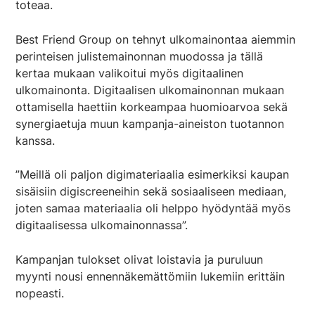
toteaa.
Best Friend Group on tehnyt ulkomainontaa aiemmin
perinteisen julistemainonnan muodossa ja tällä
kertaa mukaan valikoitui myös digitaalinen
ulkomainonta. Digitaalisen ulkomainonnan mukaan
ottamisella haettiin korkeampaa huomioarvoa sekä
synergiaetuja muun kampanja-aineiston tuotannon
kanssa.
”Meillä oli paljon digimateriaalia esimerkiksi kaupan
sisäisiin digiscreeneihin sekä sosiaaliseen mediaan,
joten samaa materiaalia oli helppo hyödyntää myös
digitaalisessa ulkomainonnassa”.
Kampanjan tulokset olivat loistavia ja puruluun
myynti nousi ennennäkemättömiin lukemiin erittäin
nopeasti.