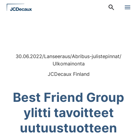
Siirry
A
suoraan
l
sisältöön
a
v
a
l
i
k
k
30.06.2022
/
Lanseeraus
/
Abribus-julistepinnat
/
o
:
Ulkomainonta
P
JCDecaux Finland
ä
ä
v
a
Best Friend Group
l
i
k
ylitti tavoitteet
k
o
uutuustuotteen