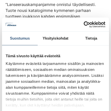
”Lanseerauskampanjamme onnistui täydellisesti.
Tuote nousi katalogimme kymmenen parhaan
tuotteen joukkoon kahden ensimmäisen
myyntikuukauden aikana. Sitä ei ole meidän
yrityksessämme tapahtunut ikinä”, Pöhö päättää.
Suostumus
Yksityiskohdat
Tietoja
Tämä sivusto käyttää evästeitä
Käytämme evästeitä tarjoamamme sisällön ja mainosten
räätälöimiseen, sosiaalisen median ominaisuuksien
tukemiseen ja kävijämäärämme analysoimiseen. Lisäksi
jaamme sosiaalisen median, mainosalan ja analytiikka-
alan kumppaneillemme tietoja siitä, miten käytät
sivustoamme. Kumppanimme voivat yhdistää näitä
tietoja muihin tietoihin, joita olet antanut heille tai joita on
Lue lisää aiheeseen liittyvää
kerätty, kun olet käyttänyt heidän palvelujaan.
sisältöä