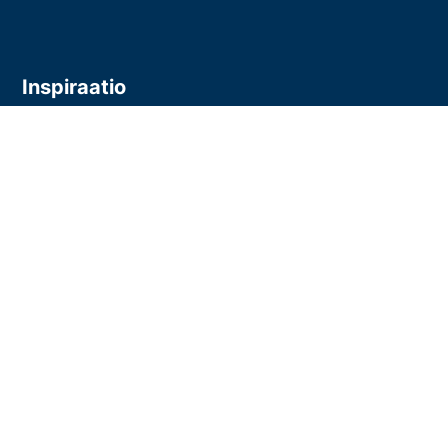
Inspiraatio
Ajankohtaista
Asiakastarinat
Inspiraatiota mediatoimistolle
Inspiraatiota mainostajalle
Inspiraatiota yhteistyökumppanille
Aineisto-ohjeet