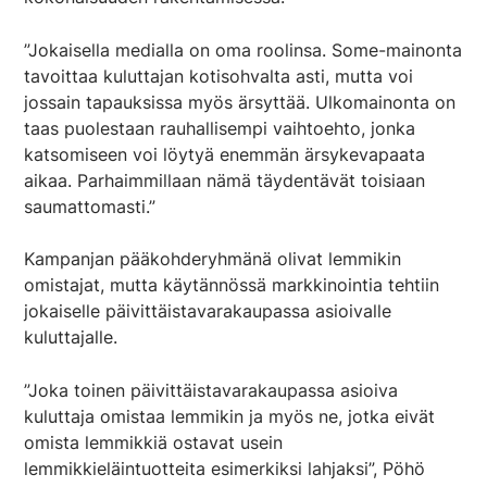
”Jokaisella medialla on oma roolinsa. Some-mainonta
tavoittaa kuluttajan kotisohvalta asti, mutta voi
jossain tapauksissa myös ärsyttää. Ulkomainonta on
taas puolestaan rauhallisempi vaihtoehto, jonka
katsomiseen voi löytyä enemmän ärsykevapaata
aikaa. Parhaimmillaan nämä täydentävät toisiaan
saumattomasti.”
Kampanjan pääkohderyhmänä olivat lemmikin
omistajat, mutta käytännössä markkinointia tehtiin
jokaiselle päivittäistavarakaupassa asioivalle
kuluttajalle.
”Joka toinen päivittäistavarakaupassa asioiva
kuluttaja omistaa lemmikin ja myös ne, jotka eivät
omista lemmikkiä ostavat usein
lemmikkieläintuotteita esimerkiksi lahjaksi”, Pöhö