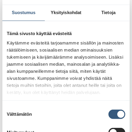
Suostumus
Yksityiskohdat
Tietoja
Tämä sivusto käyttää evästeitä
Käytämme evästeitä tarjoamamme sisällön ja mainosten
räätälöimiseen, sosiaalisen median ominaisuuksien
tukemiseen ja kävijämäärämme analysoimiseen. Lisäksi
jaamme sosiaalisen median, mainosalan ja analytiikka-
alan kumppaneillemme tietoja siitä, miten käytät
sivustoamme. Kumppanimme voivat yhdistää näitä
tietoja muihin tietoihin, joita olet antanut heille tai joita on
kerätty, kun olet käyttänyt heidän palvelujaan.
S
Välttämätön
u
o
s