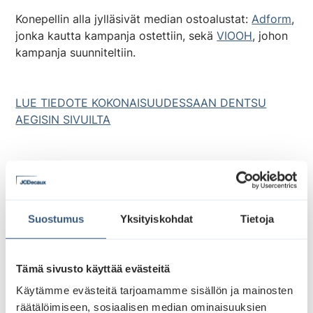
Konepellin alla jylläsivät median ostoalustat:
Adform
,
jonka kautta kampanja ostettiin, sekä
VIOOH
, johon
kampanja suunniteltiin.
LUE TIEDOTE KOKONAISUUDESSAAN DENTSU
AEGISIN SIVUILTA
Suostumus
Yksityiskohdat
Tietoja
Mitä etuja ulkomainonnan
ohjelmallinen ostaminen
Tämä sivusto käyttää evästeitä
tarjoaa?
Käytämme evästeitä tarjoamamme sisällön ja mainosten
räätälöimiseen, sosiaalisen median ominaisuuksien