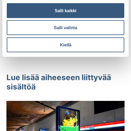
n
v
Salli kaikki
a
l
Salli valinta
i
n
t
Kiellä
a
Lue lisää aiheeseen liittyvää
sisältöä