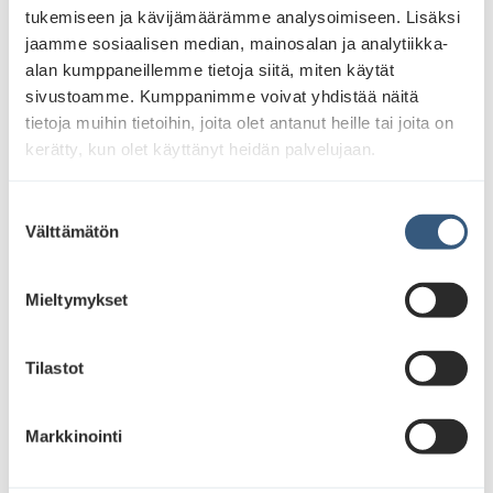
tukemiseen ja kävijämäärämme analysoimiseen. Lisäksi
Ohjelmallisuus lupaa hyvää ulkomainonnan ostajille ja
jaamme sosiaalisen median, mainosalan ja analytiikka-
suunnittelijoille.
alan kumppaneillemme tietoja siitä, miten käytät
sivustoamme. Kumppanimme voivat yhdistää näitä
Nopeammat, tarkemmat ja helpommat
tietoja muihin tietoihin, joita olet antanut heille tai joita on
datakohdennukset ovat ohjelmallisen ostamisen
kerätty, kun olet käyttänyt heidän palvelujaan.
keskiössä. Ne tulevat tekemään ulkomainonnan
suunnittelusta entistä tehokkaampaa.
S
Välttämätön
u
Kun voidaan siirtyä sijaintien ja verkostojen
o
ostamisesta kohdeyleisöjen ostamiseen, pystytään
s
Mieltymykset
luoda entistä tuloksellisempia kampanjoita helposti.
t
u
Tehostuvan ulkomainonnan suunnittelun myötä.
m
Tilastot
Nopeammat läpimenoajat, potentiaali automaatiolle
u
ja raportoinnin integrointi omiin järjestelmiin
k
Markkinointi
tarjoavat huomattavaa lisäarvoa erityisesti
s
mediatoimistoille ja suurille ohjelmallisille
e
mainostajille.