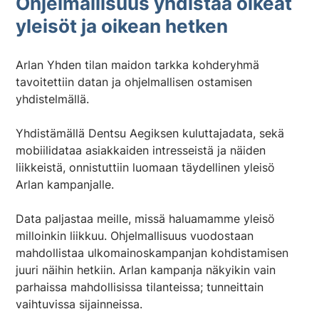
Ohjelmallisuus yhdistää oikeat
yleisöt ja oikean hetken
Arlan Yhden tilan maidon tarkka kohderyhmä
tavoitettiin datan ja ohjelmallisen ostamisen
yhdistelmällä.
Yhdistämällä Dentsu Aegiksen kuluttajadata, sekä
mobiilidataa asiakkaiden intresseistä ja näiden
liikkeistä, onnistuttiin luomaan täydellinen yleisö
Arlan kampanjalle.
Data paljastaa meille, missä haluamamme yleisö
milloinkin liikkuu. Ohjelmallisuus vuodostaan
mahdollistaa ulkomainoskampanjan kohdistamisen
juuri näihin hetkiin. Arlan kampanja näkyikin vain
parhaissa mahdollisissa tilanteissa; tunneittain
vaihtuvissa sijainneissa.