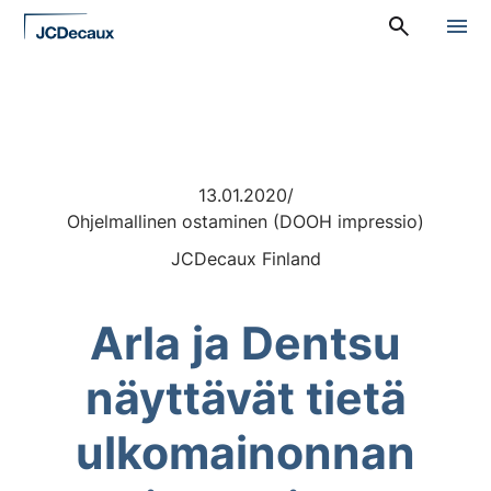
Siirry
A
suoraan
l
sisältöön
a
v
a
l
i
k
k
13.01.2020
/
o
Ohjelmallinen ostaminen (DOOH impressio)
:
P
JCDecaux Finland
ä
ä
v
a
Arla ja Dentsu
l
i
näyttävät tietä
k
k
o
ulkomainonnan