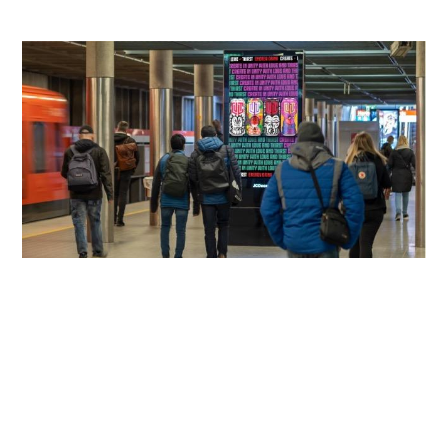
Cult lanseerattiin rytinällä -
ulkomainonnalla tavoitettiin massat ja
kasvatettiin brändin tunnettuutta