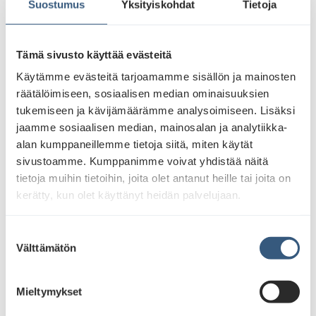
Suostumus
Yksityiskohdat
Tietoja
Tämä sivusto käyttää evästeitä
Käytämme evästeitä tarjoamamme sisällön ja mainosten
räätälöimiseen, sosiaalisen median ominaisuuksien
tukemiseen ja kävijämäärämme analysoimiseen. Lisäksi
jaamme sosiaalisen median, mainosalan ja analytiikka-
alan kumppaneillemme tietoja siitä, miten käytät
sivustoamme. Kumppanimme voivat yhdistää näitä
tietoja muihin tietoihin, joita olet antanut heille tai joita on
kerätty, kun olet käyttänyt heidän palvelujaan.
S
Välttämätön
u
o
s
Mieltymykset
t