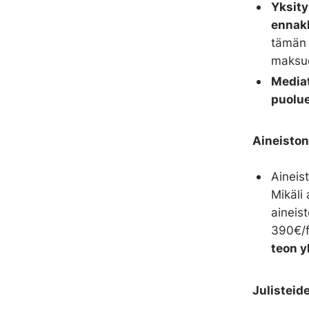
Yksity
t
ennakk
a
tämän 
maksue
Mediat
puolue
Aineiston
Aineis
Mikäli
aineis
390€/f
teon 
Julisteid