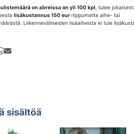
julistemäärä on
abreissa
on yli 100 kpl
, tulee jokaisest
heesta
lisäkustannus 150 eur
riippumatta aihe- tai
määrästä. Liikennevälineiden lisäaiheista ei tule lisäkus
ä sisältöä