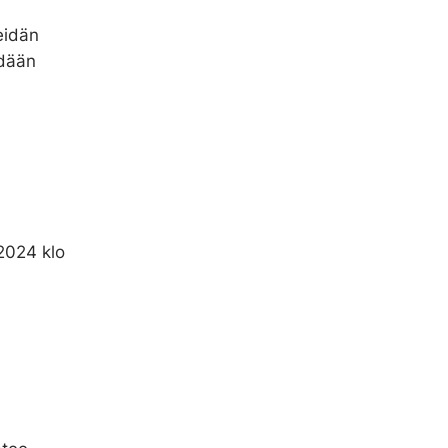
eidän
hdään
.2024 klo