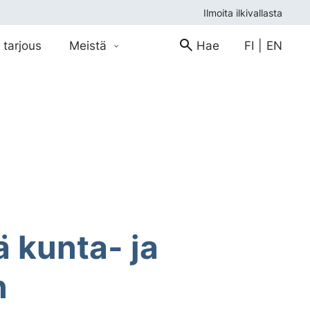
Ilmoita ilkivallasta
 tarjous
Meistä
Hae
FI
|
EN
ä kunta- ja
n