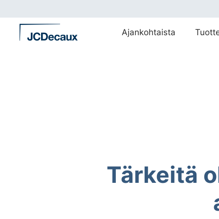
Siirry
suoraan
sisältöön
Ajankohtaista
Tuott
Tärkeitä o