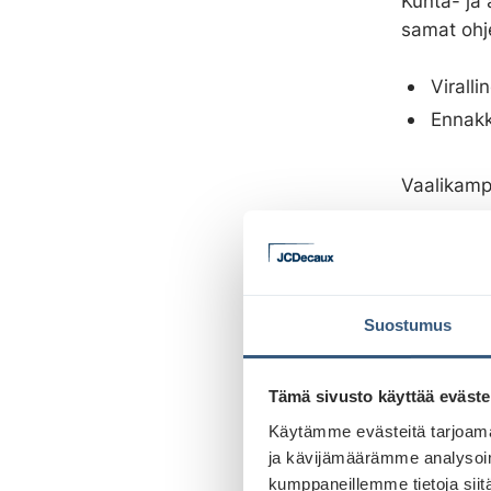
Kunta- ja
samat ohj
Virall
Ennak
Vaalikamp
Painoainei
Vk 13 
Suostumus
V
k 14 
V
k 15 
Tämä sivusto käyttää eväste
Käytämme evästeitä tarjoama
ja kävijämäärämme analysoim
Digiaineis
kumppaneillemme tietoja siitä