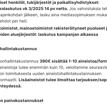
iset henkilöt, tukijärjestöt ja paikallisyhdistykset:
olaskutus vk 3/2025 14 pv netto.
Jos vahvistuksia t
ajankohdan jälkeen, lasku aina mediasopimuksen muka
hdot per heti.
oimistot, mainostoimistot rekisteröityneet puolueet 
iden aluejärjestöt: laskutus kampanjan alkaessa
hallintakustannus
tonhallintakustannus
390€ sisältää 1-10 aineistoa/for
 aineistoja tulee enemmän kuin 10, veloitamme seuraavis
ton toimituksesta uuden aineistohallintakustannuksen
ormaatti.
Lisäaineistot tulee ilmoittaa tarjouksen/s
yhteydessä.
en painokustannukset