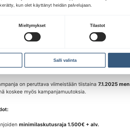
n kerätty, kun olet käyttänyt heidän palvelujaan.
14 alkava: 17.3.2025
alkava: 24.3.2025
Mieltymykset
Tilastot
mpanja vahvistetaan deadlinen jälkeen, sovitaan aineis
uspäivä erikseen
ot vaalien aikaan
Salli valinta
ehdot:
ampanja on peruttava viimeistään tiistaina
7.1.2025 me
mä koskee myös kampanjamuutoksia.
ot:
njoiden
minimilaskutusraja 1.500€ + alv.