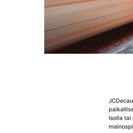
JCDecaux
paikallis
Isolla tai
mainospin