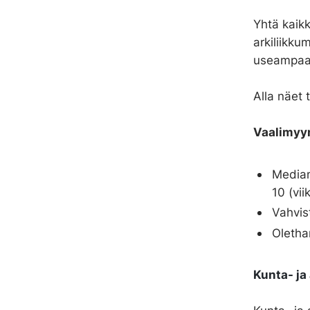
Yhtä kaikk
arkiliikk
useampaa
Alla näet 
Vaalimyyn
Mediam
10 (vii
Vahvis
Oletha
Kunta- ja