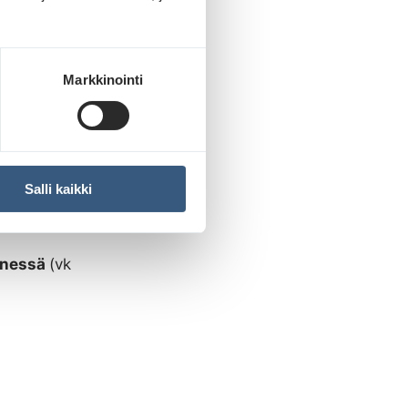
Markkinointi
ton
Salli kaikki
nnessä
(vk