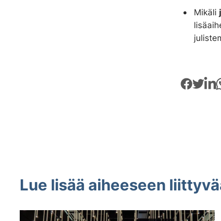
Mikäli
lisäai
juliste
Lue lisää aiheeseen liittyvä