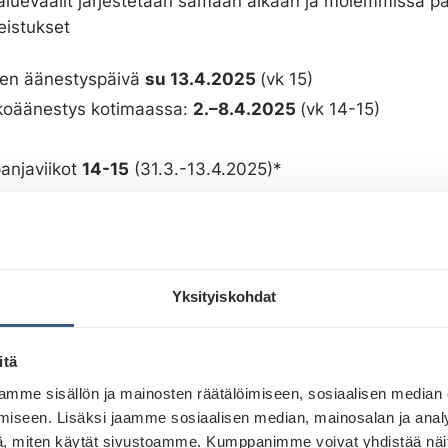
 aluevaalit järjestetään samaan aikaan ja molemmissa p
eistukset
inen äänestyspäivä
su 13.4.2025
(vk 15)
koäänestys kotimaassa:
2.–8.4.2025
(vk 14-15)
anjaviikot
14-15
(31.3.-13.4.2025)*
stojen viimeinen toimituspäivä:
alkava: 10.3.2025
Yksityiskohdat
alkava: 14.3.2025
alkava: 17.3.2025
itä
mme sisällön ja mainosten räätälöimiseen, sosiaalisen median
iseen. Lisäksi jaamme sosiaalisen median, mainosalan ja analy
tojen viimeinen toimituspäivä:
, miten käytät sivustoamme. Kumppanimme voivat yhdistää näitä t