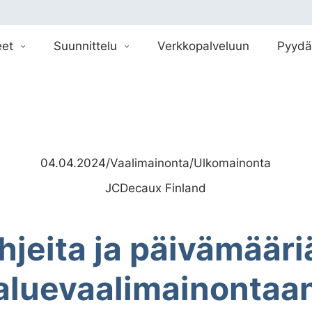
eet
Suunnittelu
Verkkopalveluun
Pyydä
04.04.2024
/
Vaalimainonta
/
Ulkomainonta
JCDecaux Finland
hjeita ja päivämääri
aluevaalimainontaa