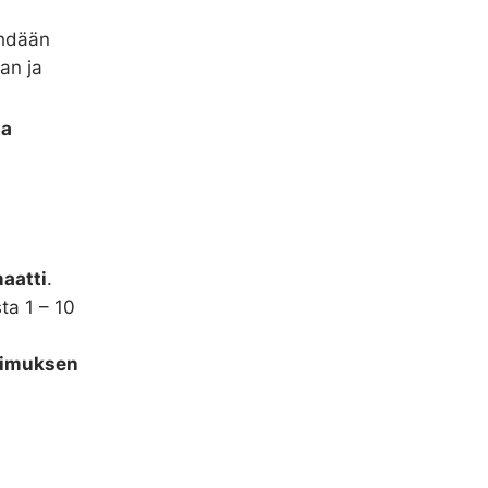
ehdään
an ja
ja
maatti
.
ta 1 – 10
opimuksen