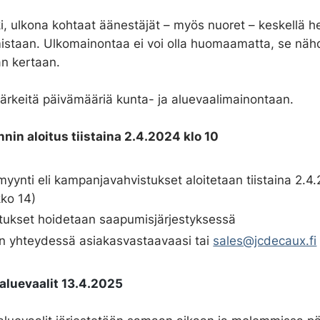
i, ulkona kohtaat äänestäjät – myös nuoret – keskellä h
umistaan. Ulkomainontaa ei voi olla huomaamatta, se nä
n kertaan.
tärkeitä päivämääriä kunta- ja aluevaalimainontaan.
nin aloitus tiistaina 2.4.2024 klo 10
yynti eli kampanjavahvistukset aloitetaan tiistaina 2.4
kko 14)
tukset hoidetaan saapumisjärjestyksessä
n yhteydessä asiakasvastaavaasi tai
sales@jcdecaux.fi
 aluevaalit 13.4.2025