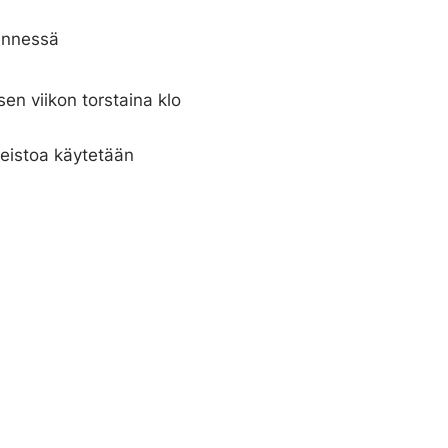
ennessä
en viikon torstaina klo
neistoa käytetään