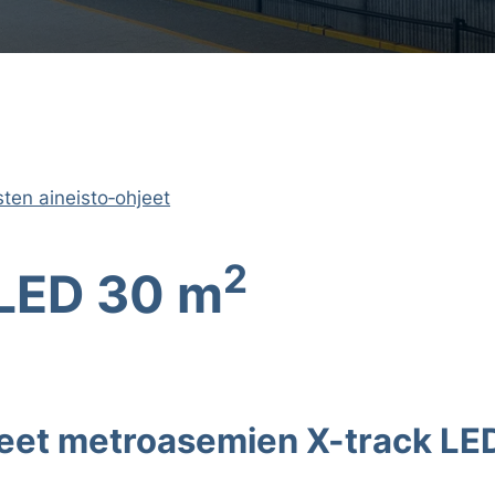
sten aineisto‐ohjeet
2
 LED 30 m
jeet metroasemien X-track LE