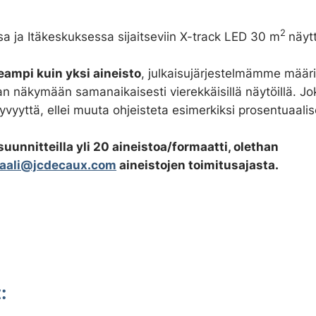
2
a ja Itäkeskuksessa sijaitseviin X-track LED 30 m
näytt
eampi kuin yksi aineisto
, julkaisujärjestelmämme määr
an näkymään samanaikaisesti vierekkäisillä näytöillä. Jok
yvyyttä, ellei muuta ohjeisteta esimerkiksi prosentuaalise
uunnitteilla yli 20 aineistoa/formaatti, olethan
aali@jcdecaux.com
aineistojen toimitusajasta.
: