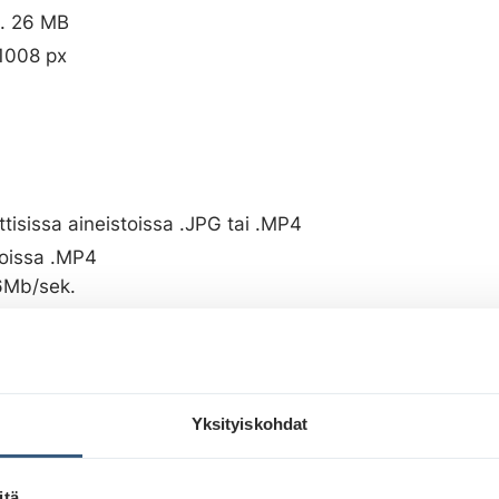
. 26 MB
1008 px
tisissa aineistoissa .JPG tai .MP4
oissa .MP4
6Mb/sek.
us; H264 tai AVC tai MPEG-4/10
eintaan 30 fps.
kuntia, mutta aineiston kestolle ei ole rajoitusta (lyhye
pidempi aineisto harvemmin. Aineiston pituudesta huol
Yksityiskohdat
n osuutensa ostetusta kapasiteetista sekä suunnitellut 
itä