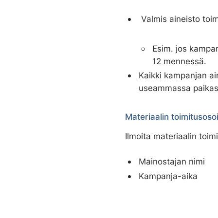
a
l
Valmis aineisto toim
i
n
Esim. jos kampan
t
12 mennessä.
a
Kaikki kampanjan ain
useammassa paikassa
Materiaalin toimitusosoi
Ilmoita materiaalin toi
Mainostajan nimi
Kampanja-aika