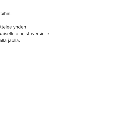
öihin.
ittelee yhden
aiselle aineistoversiolle
lla jaolla.