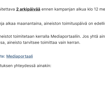
itettava
2 arkipäivää
ennen kampanjan alkua klo 12 m
ja alkaa maanantaina, aineiston toimituspäivä on edellis
eistot toimitetaan kerralla Mediaportaaliin. Jos yhtä ai
, aineisto tarvitsee toimittaa vain kerran.
te:
Mediaportaali
mituksen yhteydessä ainakin: