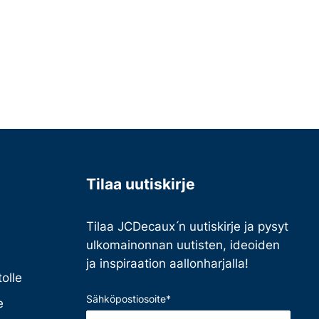
Tilaa uutiskirje
Tilaa JCDecaux ́n uutiskirje ja pysyt
ulkomainonnan uutisten, ideoiden
ja inspiraation aallonharjalla!
olle
Sähköpostiosoite
*
e