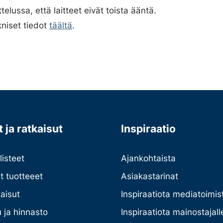
elussa, että laitteet eivät toista ääntä.
kniset tiedot
täältä
.
 ja ratkaisut
Inspiraatio
listeet
Ajankohtaista
et tuotteeet
Asiakastarinat
kaisut
Inspiraatiota mediatoimist
 ja hinnasto
Inspiraatiota mainostajall