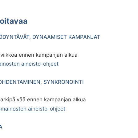
oitavaa
ÖDYNTÄVÄT, DYNAAMISET KAMPANJAT
2 viikkoa ennen kampanjan alkua
inosten aineisto-ohjeet
OHDENTAMINEN, SYNKRONOINTI
5 arkipäivää ennen kampanjan alkua
mainosten aineisto-ohjeet
A