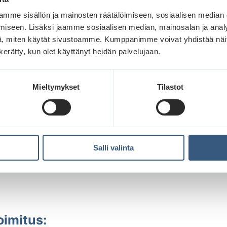
EN:
mme sisällön ja mainosten räätälöimiseen, sosiaalisen median
ttä nimestä selviää seuraavat:
iseen. Lisäksi jaamme sosiaalisen median, mainosalan ja analy
, miten käytät sivustoamme. Kumppanimme voivat yhdistää näitä t
n kerätty, kun olet käyttänyt heidän palvelujaan.
Mieltymykset
Tilastot
istojen nimeämisohjeet löydät
täältä
_xtrack_vk 30_3360x1008.mp4
Salli valinta
oimitus: