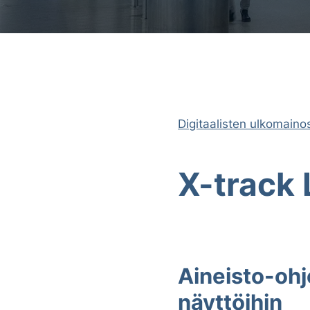
Digitaalisten ulkomaino
X-track
Aineisto-oh
näyttöihin