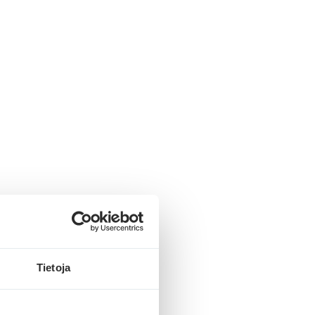
mpi aineisto näkyy
imatta kampanjat
Tietoja
impressiot.)