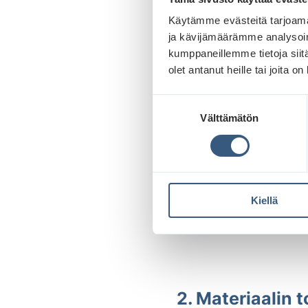
TIEDOSTON NIMEÄMIN
Käytämme evästeitä tarjoama
Nimeä tiedostot niin, e
ja kävijämäärämme analysoim
kumppaneillemme tietoja siitä
Mainostaja
olet antanut heille tai joita o
Mainostettava tuote
S
Kampanjaviikko
Välttämätön
u
Aineiston resoluutio
o
Kohdennettujen aine
s
t
u
Esimerkki: mainostaja
Kiellä
m
u
k
s
e
n
2. Materiaalin t
v