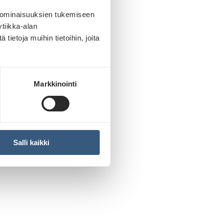
 ominaisuuksien tukemiseen
tiikka-alan
ietoja muihin tietoihin, joita
Markkinointi
Salli kaikki