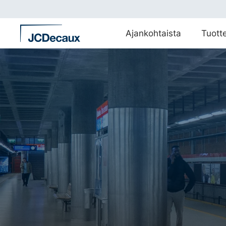
Siirry
suoraan
sisältöön
Ajankohtaista
Tuott