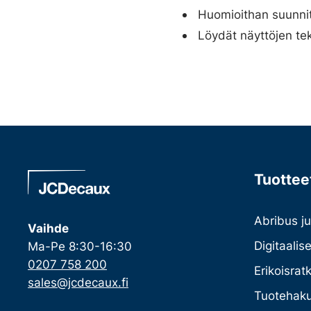
Huomioithan suunnitt
Löydät näyttöjen te
Tuotteet
Abribus ju
Vaihde
Digitaalis
Ma-Pe 8:30-16:30
0207 758 200
Erikoisrat
sales@jcdecaux.fi
Tuotehaku