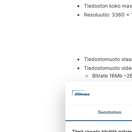
Tiedoston koko max
Resoluutio: 3360 x 
Tiedostomuoto staat
Tiedostomuoto vide
Bitrate 16Mb –2
Tiedoston pakka
Kuvataajuus kork
Oletuskesto on 10 se
useammin loopissa, 
Suostumus
tulevat saavuttamaa
Tämä sivusto käyttää eväste