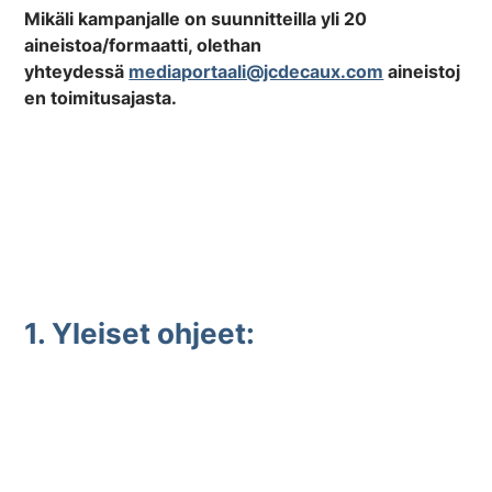
Mikäli kampanjalle on suunnitteilla yli 20
aineistoa/formaatti, olethan
yhteydessä
mediaportaali@jcdecaux.com
aineistoj
en toimitusajasta.
1. Yleiset ohjeet:
Tiedoston koko max. 26 MB
Resoluutio:
2000 x 1333
px