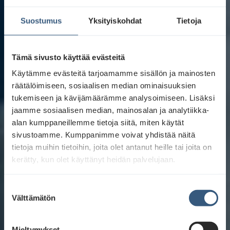
Suostumus
Yksityiskohdat
Tietoja
Tämä sivusto käyttää evästeitä
Käytämme evästeitä tarjoamamme sisällön ja mainosten
räätälöimiseen, sosiaalisen median ominaisuuksien
tukemiseen ja kävijämäärämme analysoimiseen. Lisäksi
jaamme sosiaalisen median, mainosalan ja analytiikka-
alan kumppaneillemme tietoja siitä, miten käytät
sivustoamme. Kumppanimme voivat yhdistää näitä
tietoja muihin tietoihin, joita olet antanut heille tai joita on
kerätty, kun olet käyttänyt heidän palvelujaan.
S
Välttämätön
u
o
s
Mieltymykset