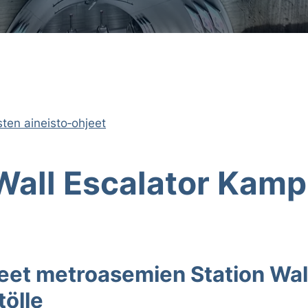
sten aineisto‐ohjeet
Wall Escalator Kamp
eet metroasemien Station Wal
ölle