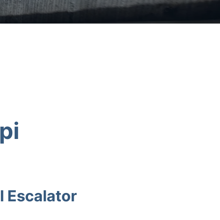
pi
l Escalator