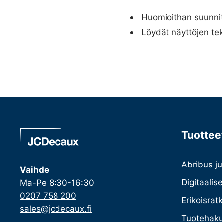
Huomioithan suunnitt
Löydät näyttöjen te
Tuotteet
Abribus ju
Vaihde
Digitaalis
Ma-Pe 8:30-16:30
0207 758 200
Erikoisrat
sales@jcdecaux.fi
Tuotehaku