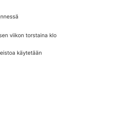
ennessä
en viikon torstaina klo
neistoa käytetään