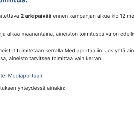
itettava
2 arkipäivää
ennen kampanjan alkua klo 12 m
ja alkaa maanantaina, aineiston toimituspäivä on edellis
eistot toimitetaan kerralla Mediaportaaliin. Jos yhtä ai
, aineisto tarvitsee toimittaa vain kerran.
te:
Mediaportaali
mituksen yhteydessä ainakin: