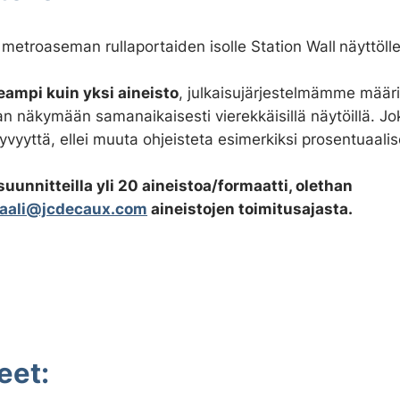
metroaseman rullaportaiden isolle Station Wall
näyttölle
eampi kuin yksi aineisto
, julkaisujärjestelmämme määr
an näkymään samanaikaisesti vierekkäisillä näytöillä. Jok
yvyyttä, ellei muuta ohjeisteta esimerkiksi prosentuaalise
uunnitteilla yli 20 aineistoa/formaatti, olethan
aali@jcdecaux.com
aineistojen toimitusajasta.
jeet: