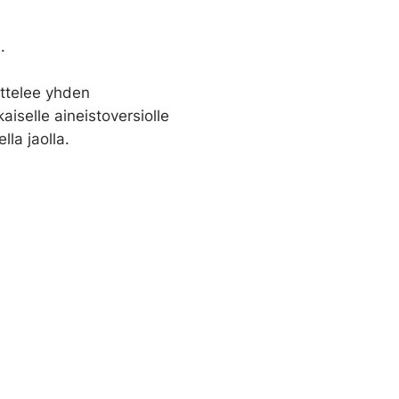
.
ittelee yhden
aiselle aineistoversiolle
lla jaolla.