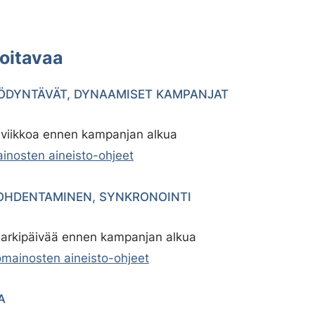
oitavaa
ÖDYNTÄVÄT, DYNAAMISET KAMPANJAT
2 viikkoa ennen kampanjan alkua
inosten aineisto-ohjeet
OHDENTAMINEN, SYNKRONOINTI
5 arkipäivää ennen kampanjan alkua
mainosten aineisto-ohjeet
A