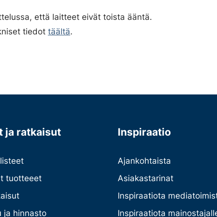
elussa, että laitteet eivät toista ääntä.
kniset tiedot
täältä
.
 ja ratkaisut
Inspiraatio
listeet
Ajankohtaista
et tuotteeet
Asiakastarinat
kaisut
Inspiraatiota mediatoimist
 ja hinnasto
Inspiraatiota mainostajall