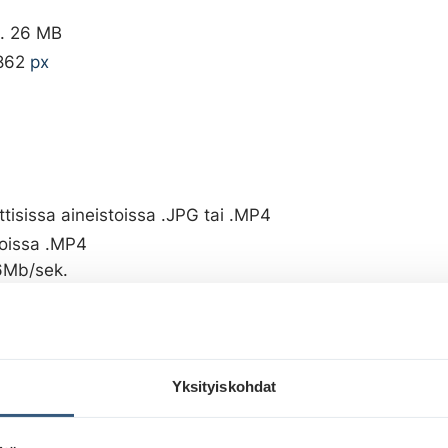
. 26 MB
862
px
tisissa aineistoissa .JPG tai .MP4
oissa .MP4
6Mb/sek.
us; H264 tai AVC tai MPEG-4/10
eintaan 30 fps.
kuntia, mutta aineiston kestolle ei ole rajoitusta (lyhye
pidempi aineisto harvemmin. Aineiston pituudesta huol
Yksityiskohdat
n osuutensa ostetusta kapasiteetista sekä suunnitellut 