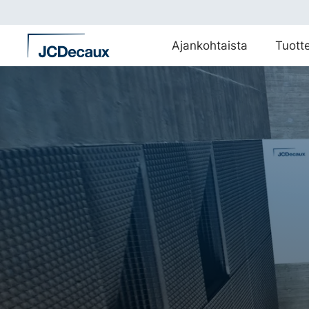
Siirry
suoraan
sisältöön
Ajankohtaista
Tuott