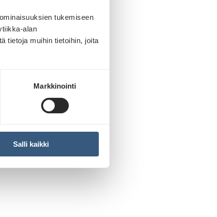
 ominaisuuksien tukemiseen
tiikka-alan
ietoja muihin tietoihin, joita
Markkinointi
Salli kaikki