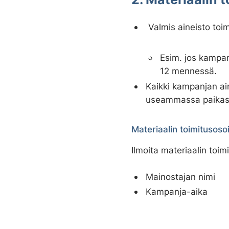
a
l
Valmis aineisto toim
i
n
Esim. jos kampan
t
12 mennessä.
a
Kaikki kampanjan ain
useammassa paikassa
Materiaalin toimitusosoi
Ilmoita materiaalin toi
Mainostajan nimi
Kampanja-aika