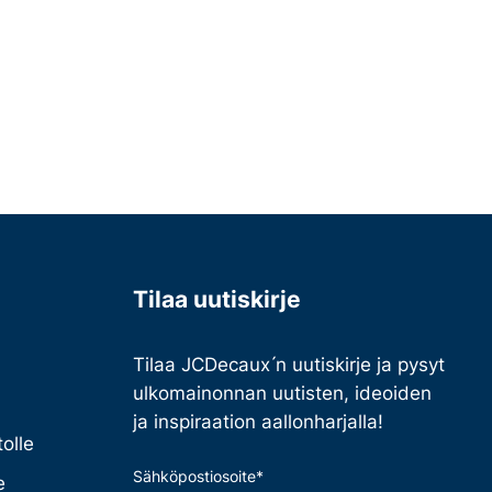
Tilaa uutiskirje
Tilaa JCDecaux ́n uutiskirje ja pysyt
ulkomainonnan uutisten, ideoiden
ja inspiraation aallonharjalla!
olle
Sähköpostiosoite
*
e