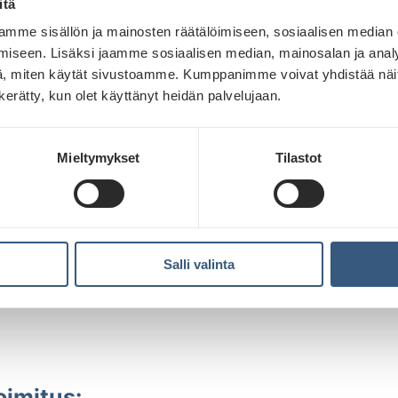
itä
EN:
mme sisällön ja mainosten räätälöimiseen, sosiaalisen median
ttä nimestä selviää seuraavat:
iseen. Lisäksi jaamme sosiaalisen median, mainosalan ja analy
, miten käytät sivustoamme. Kumppanimme voivat yhdistää näitä t
n kerätty, kun olet käyttänyt heidän palvelujaan.
Mieltymykset
Tilastot
istojen nimeämisohjeet löydät
täältä
_stationwall_vk 30_2184x840.mp4
Salli valinta
oimitus: