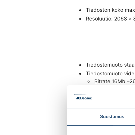
Tiedoston koko max
Resoluutio: 2068 x 
Tiedostomuoto staat
Tiedostomuoto vide
Bitrate 16Mb –2
Tiedoston pakka
Kuvataajuus kork
Oletuskesto on 10 se
useammin loopissa, 
Suostumus
tulevat saavuttamaa