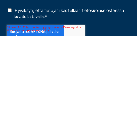
Hyväksyn, että tietojani käsitellään
tietosuojaselosteessa
kuvatulla tavalla.
*
Tietosuojaseloste
Käyttöehdot
Myyntiehdot