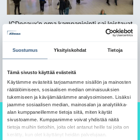
JCDecaux’n oma kampanjointi sai loistavat
tulokset metroasemilla
Lue lisää
Suostumus
Yksityiskohdat
Tietoja
Tämä sivusto käyttää evästeitä
Käytämme evästeitä tarjoamamme sisällön ja mainosten
räätälöimiseen, sosiaalisen median ominaisuuksien
tukemiseen ja kävijämäärämme analysoimiseen. Lisäksi
jaamme sosiaalisen median, mainosalan ja analytiikka-
alan kumppaneillemme tietoja siitä, miten käytät
sivustoamme. Kumppanimme voivat yhdistää näitä
tietoja muihin tietoihin, joita olet antanut heille tai joita on
kerätty, kun olet käyttänyt heidän palvelujaan.
Suunnittele ja toteuta