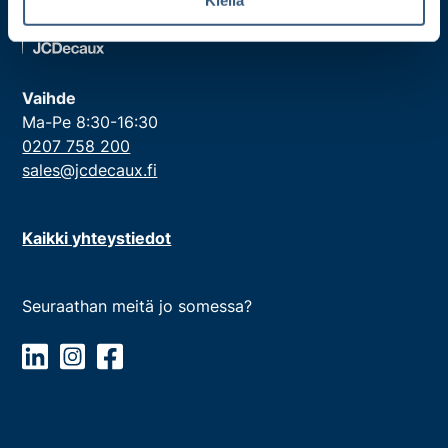
a
Vaihde
Ma-Pe 8:30-16:30
0207 758 200
sales@jcdecaux.fi
Kaikki yhteystiedot
Seuraathan meitä jo somessa?