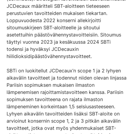
JCDecaux määritteli SBT-aloitteen tieteeseen
perustuvien tavoitteiden mukaisen tiekartan.
Loppuvuodesta 2022 konserni allekirjoitti
sitoumuskirjeen SBT-aloitteelle ja sitoutui
asetettuihin päästövähennystavoitteisiin. Sitoumus
täyttyi vuonna 2023 ja kesäkuussa 2024 SBTi
todensi ja hyväksyi JCDecauxin
hiilidioksidipäästövähennystavoitteet.
SBTi on luokitellut JCDecaux’n scope 1 ja 2 lyhyen
aikavälin tavoitteet ja todennut niiden olevan linjassa
Pariisin sopimuksen mukaisen ilmaston
lämpenemisen rajoittamistavoitteen kanssa. Pariisin
sopimuksen tavoitteena on rajata ilmaston
lämpeneminen korkeintaan 1,5 selsiusasteeseen.
Lyhyen aikavälin tavoitteiden lisäksi SBT-aloite on
arvioinut konsernin scope 1, 2 ja 3 pitkän aikavälin
tavoitteet, jotka ovat myös yhdenmukaiset SBT-