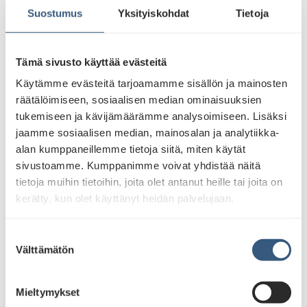
Suostumus
Yksityiskohdat
Tietoja
Tämä sivusto käyttää evästeitä
“Olemme erittäin ylpeitä siitä, että SBTi on
Käytämme evästeitä tarjoamamme sisällön ja mainosten
hyväksynyt ilmastotavoitteemme
räätälöimiseen, sosiaalisen median ominaisuuksien
monivaiheisen prosessin jälkeen.
tukemiseen ja kävijämäärämme analysoimiseen. Lisäksi
Ympäristöjalanjälkemme pienentäminen
jaamme sosiaalisen median, mainosalan ja analytiikka-
on JCDecaux’n pitkäaikainen sitoumus.
alan kumppaneillemme tietoja siitä, miten käytät
sivustoamme. Kumppanimme voivat yhdistää näitä
Vastuullinen liiketoimintamallimme on
tietoja muihin tietoihin, joita olet antanut heille tai joita on
linjassa EU-taksonomian kanssa, sillä
kerätty, kun olet käyttänyt heidän palvelujaan.
lähes 50 % vuoden 2023
liikevaihdostamme on
S
taksonomiakelpoista. Ulkomainosalan
Välttämätön
u
johtavana globaalina toimijana olemme
o
päättäneet ottaa aktiivisen roolin
s
Mieltymykset
ilmastonmuutoksen haasteisiin
t