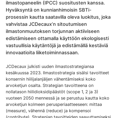
ilmastopaneelin (IPCC) suositusten kanssa.
Hyväksyntä on kunnianhimoisin SBTi-
prosessin kautta saatavilla oleva luokitus, joka
vahvistaa JCDecaux’n sitoutumisen
ilmastonmuutoksen torjunnan aktiiviseen
edistämiseen ottamalla käyttöön ekologisesti
vastuullisia käytäntöjä ja edistämällä kestäviä
innovaatioita liiketoiminnassaan.
JCDecaux julkisti uuden ilmastostrategiansa
kesäkuussa 2023. Ilmastostrategia sisälsi tavoitteet
konsernin hiilijalanjäljen vähentämiseksi koko
arvoketjun osalta. Strategian tavoitteena on
nollatason hiilidioksidipäästöt (scope 1, 2 ja 3)
vuoteen 2050 mennessä ja se perustuu kautta koko
arvoketjun kolmeen perusperiaatteeseen: mittaa
(
measure
), vähennä (
reduce
) ja kompensoi
(
contribute
). Strategian tavoitteiden saavuttamiseksi