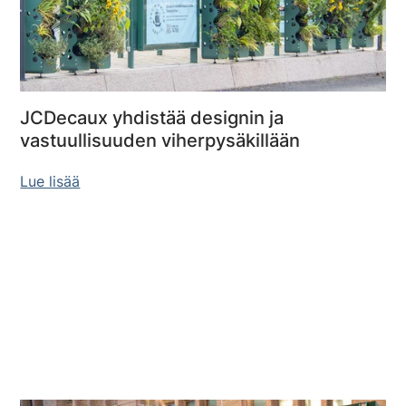
JCDecaux yhdistää designin ja
vastuullisuuden viherpysäkillään
Lue lisää