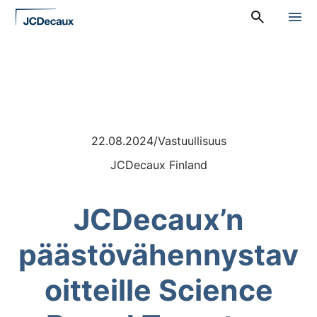
Siirry
A
suoraan
l
sisältöön
a
v
a
l
i
k
k
o
22.08.2024
/
Vastuullisuus
:
P
JCDecaux Finland
ä
ä
v
JCDecaux’n
a
l
i
päästövähennystav
k
k
o
oitteille Science