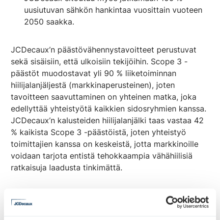
uusiutuvan sähkön hankintaa vuosittain vuoteen
2050 saakka.
JCDecaux’n päästövähennystavoitteet perustuvat
sekä sisäisiin, että ulkoisiin tekijöihin. Scope 3 -
päästöt muodostavat yli 90 % liiketoiminnan
hiilijalanjäljestä (markkinaperusteinen), joten
tavoitteen saavuttaminen on yhteinen matka, joka
edellyttää yhteistyötä kaikkien sidosryhmien kanssa.
JCDecaux’n kalusteiden hiilijalanjälki taas vastaa 42
% kaikista Scope 3 -päästöistä, joten yhteistyö
toimittajien kanssa on keskeistä, jotta markkinoille
voidaan tarjota entistä tehokkaampia vähähiilisiä
ratkaisuja laadusta tinkimättä.
JCDecaux -konsernin toimitusjohtaja Jean-Charles
Decaux: