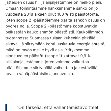
jätteiden osuus hiilijalanjäljestämme on melko pieni.
Omaan toimintaamme hankkimamme sähkö on jo
vuodesta 2018 alkaen ollut 100 %:sti päästötöntä,
joten scope 2 -päästöjemme osalta sähkön osuus on
pyöreä nolla. Scope 2 -päästömme koostuvatkin
pelkästään kaukolämmön päästöistä. Kaukolämmön
tuotannossa Suomessa tullaan kuitenkin pitkällä
aikavälillä siirtymään kohti uusiutuvia energialähteitä,
mikä on myös meille hyvä asia. Yrityksemme
ajoneuvojen päästöt (scope 1) kattavat 9,9 %
hiilijalanjäljestämme, joten voimme vaikuttaa
päästöihimme siirtymällä vaiheittain ja kestävällä
tavalla vähäpäästöisiin ajoneuvoihin.
”On tärkeää, että vähentämistavoitteet