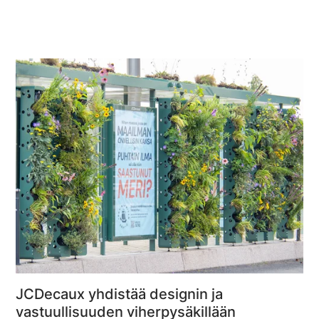
JCDecaux yhdistää designin ja
vastuullisuuden viherpysäkillään