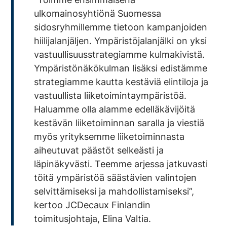
ulkomainosyhtiönä Suomessa
sidosryhmillemme tietoon kampanjoiden
hiilijalanjäljen. Ympäristöjalanjälki on yksi
vastuullisuusstrategiamme kulmakivistä.
Ympäristönäkökulman lisäksi edistämme
strategiamme kautta kestäviä elintiloja ja
vastuullista liiketoimintaympäristöä.
Haluamme olla alamme edelläkävijöitä
kestävän liiketoiminnan saralla ja viestiä
myös yrityksemme liiketoiminnasta
aiheutuvat päästöt selkeästi ja
läpinäkyvästi. Teemme arjessa jatkuvasti
töitä ympäristöä säästävien valintojen
selvittämiseksi ja mahdollistamiseksi”,
kertoo JCDecaux Finlandin
toimitusjohtaja, Elina Valtia.