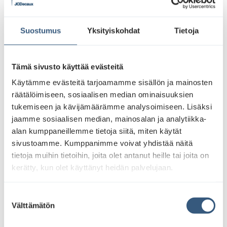
Suostumus
Yksityiskohdat
Tietoja
Hiilijalanjäljestämme valtaosa eli noin 63 % koostuu
epäsuorista, eli scope 3 -päästöistä, joihin pyrimme
Tämä sivusto käyttää evästeitä
mahdollisuuksiemme rajoissa vaikuttamaan
Käytämme evästeitä tarjoamamme sisällön ja mainosten
välillisesti muun muassa vähentämällä
räätälöimiseen, sosiaalisen median ominaisuuksien
energiankulutustamme sekä tekemällä järkeviä
tukemiseen ja kävijämäärämme analysoimiseen. Lisäksi
hankintoja. Aivan kuten yksittäisten kuluttajien, myös
jaamme sosiaalisen median, mainosalan ja analytiikka-
yritysten kannattaakin tarkastella hankintojaan
alan kumppaneillemme tietoja siitä, miten käytät
kriittisesti. Scope 3 -päästöjen vähentäminen on
sivustoamme. Kumppanimme voivat yhdistää näitä
toimialasta riippumatta haasteellista ja on hyvin
tietoja muihin tietoihin, joita olet antanut heille tai joita on
tyypillistä, että scope 3-päästöjen osuus yrityksen
kerätty, kun olet käyttänyt heidän palvelujaan.
hiilijalanjäljestä on suurin. Päästöjen vähentäminen
edellyttää aktiivista yhteistyötä koko arvoketjun
S
kanssa. Kestävät valinnat, jotka säästävät luonnon
Välttämätön
u
resursseja ovat monesti myös taloudellisesti järkeviä
o
ja pitkäikäisiä.