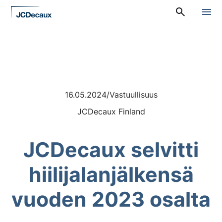
Siirry
A
suoraan
l
sisältöön
a
v
a
l
i
k
k
o
16.05.2024
/
Vastuullisuus
:
JCDecaux Finland
P
ä
ä
v
JCDecaux selvitti
a
l
i
hiilijalanjälkensä
k
k
o
vuoden 2023 osalta