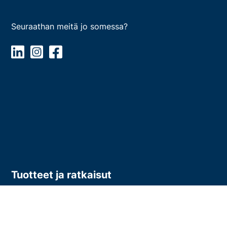
Seuraathan meitä jo somessa?
Tuotteet ja ratkaisut
Abribus julisteet
Digitaaliset tuotteeet