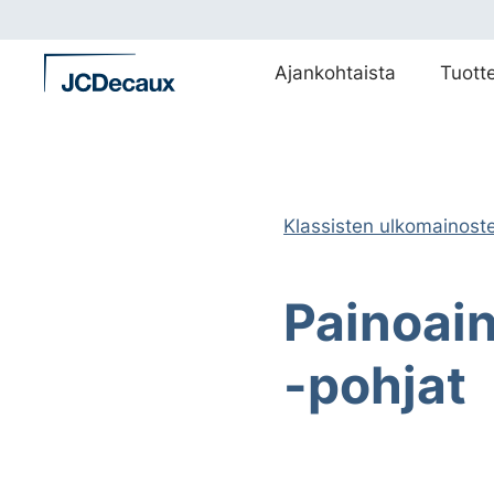
Siirry
suoraan
sisältöön
Ajankohtaista
Tuott
Klassisten ulkomainoste
Painoain
-pohjat