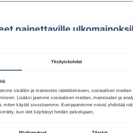
eet painettaville ulkomainoksi
tävät tuotekohtaiset ohjeet, taittopohjat oikeassa koossa j
en tulostus/painotavasta tulee värihallinnassa käyttää oi
Yksityiskohdat
itä
mme sisällön ja mainosten räätälöimiseen, sosiaalisen median
iseen. Lisäksi jaamme sosiaalisen median, mainosalan ja analy
, miten käytät sivustoamme. Kumppanimme voivat yhdistää näitä t
n kerätty, kun olet käyttänyt heidän palvelujaan.
Mieltymykset
Tilastot