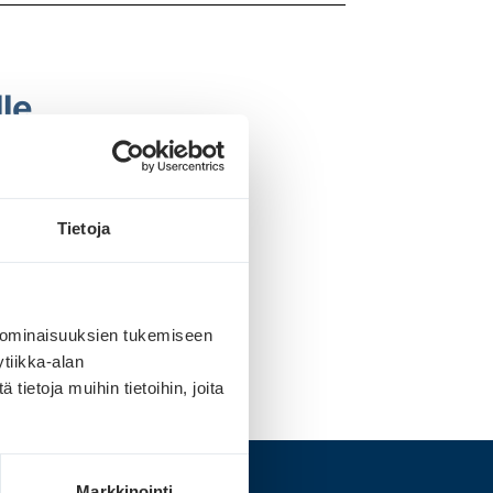
lle
a väriprofiilit.
keaa profiilia.
Tietoja
 ominaisuuksien tukemiseen
tiikka-alan
ietoja muihin tietoihin, joita
Markkinointi