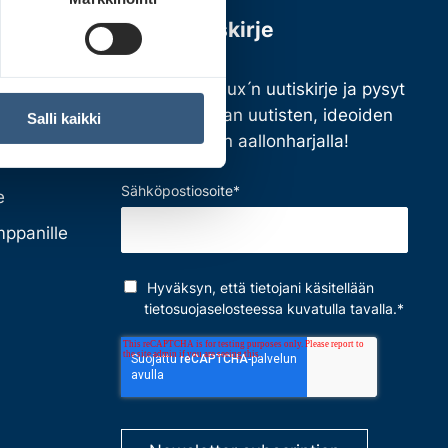
Tilaa uutiskirje
Tilaa JCDecaux ́n uutiskirje ja pysyt
ulkomainonnan uutisten, ideoiden
Salli kaikki
ja inspiraation aallonharjalla!
olle
Sähköpostiosoite
*
e
mppanille
Hyväksyn, että tietojani käsitellään
tietosuojaselosteessa
kuvatulla tavalla.
*