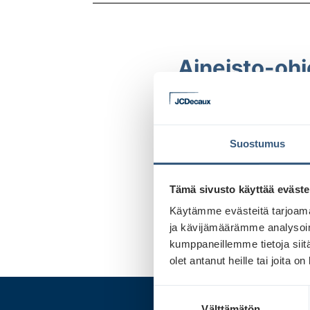
Aineisto-ohj
Ladattavat paketit sisäl
Huomioithan, että riippu
Suostumus
ABRIBUS JA SHOPPER
Tämä sivusto käyttää eväste
STATIONLIGHT
Käytämme evästeitä tarjoama
ja kävijämäärämme analysoim
kumppaneillemme tietoja siitä
olet antanut heille tai joita o
S
Välttämätön
u