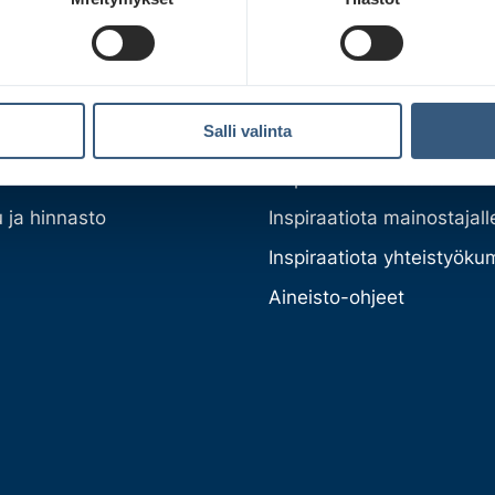
 ja ratkaisut
Inspiraatio
listeet
Ajankohtaista
Salli valinta
et tuotteeet
Asiakastarinat
kaisut
Inspiraatiota mediatoimist
 ja hinnasto
Inspiraatiota mainostajall
Inspiraatiota yhteistyöku
Aineisto-ohjeet